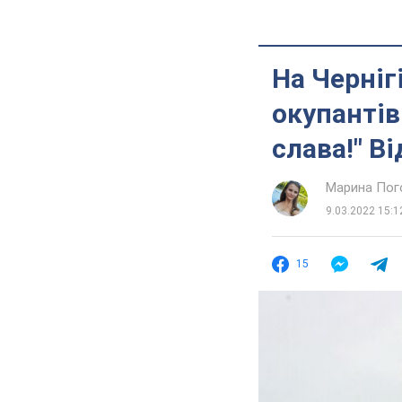
На Черніг
окупантів
слава!" В
Марина Пог
9.03.2022 15:1
15