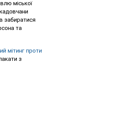
івлю міської
 скадовчани
ів забиратися
рсона та
й мітинг проти
лакати з