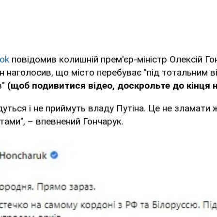
ook
повідомив колишній прем'єр-міністр Олексій Го
ін наголосив, що місто перебуває "під тотальним 
в"
(щоб подивитися відео, доскрольте до кінця 
адуться і не приймуть владу Путіна. Це не зламати
тами", – впевнений Гончарук.