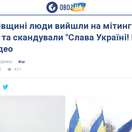
івщині люди вийшли на мітинг
 та скандували "Слава Україні!
ідео
орілко
War
2
4,0 т.