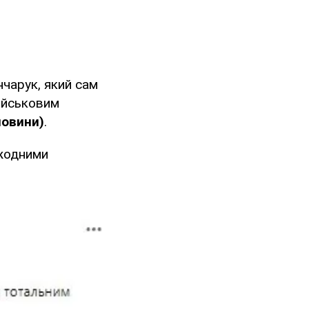
нчарук, який сам
військовим
новини)
.
 жодними