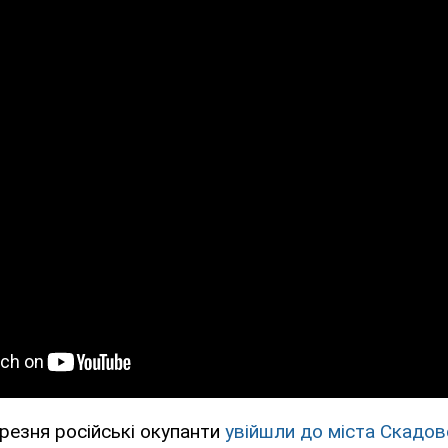
резня російські окупанти
увійшли до міста Скадов