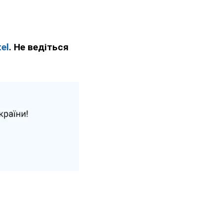
el
. Не ведіться