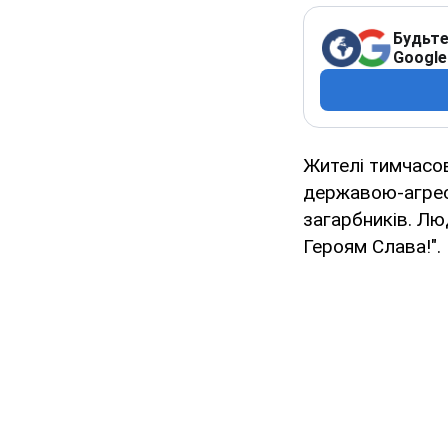
Будьте
Google
Жителі тимчасов
державою-агрес
загарбників. Лю
Героям Слава!".