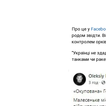
Про це у
Faceb
родом звідти. В
контролем оркі
"Українці не зд
танками чи раке