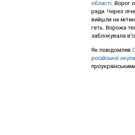
області.
Ворог о
ради. Через ліч
вийшли на мітин
геть. Ворожа те
заблокувала в'їз
Як повідомляв
російської окупац
проукраїнськими