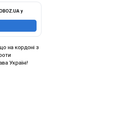
 OBOZ.UA у
що на кордоні з
роти
ва Україні!