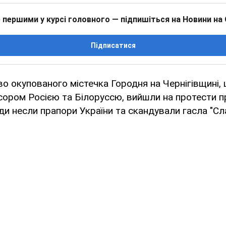
 першими у курсі головного — підпишіться на Новини на
Підписатися
о окупованого містечка Городня на Чернігівщині, 
ором Росією та Білоруссю, вийшли на протести п
ди несли прапори України та скандували гасла "Сла