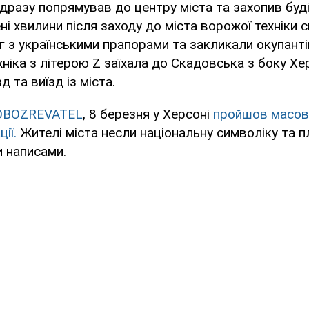
дразу попрямував до центру міста та захопив буд
ені хвилини після заходу до міста ворожої техніки
г з українськими прапорами та закликали окупант
хніка з літерою Z заїхала до Скадовська з боку Хе
д та виїзд із міста.
OBOZREVATEL
, 8 березня у Херсоні
пройшов масови
ії.
Жителі міста несли національну символіку та п
 написами.