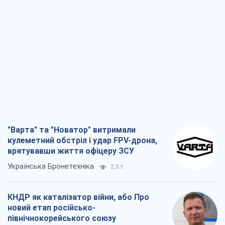
"Варта" та "Новатор" витримали
кулеметний обстріл і удар FPV-дрона,
врятувавши життя офіцеру ЗСУ
Українська Бронетехніка
2,5 т.
КНДР як каталізатор війни, або Про
новий етап російсько-
північнокорейського союзу
Олексій Кущ
2,7 т.
Вихід до еліти ЧС та тріумф "Сокола":
що відбувається в українському хокеї
Олександр Липенко
969