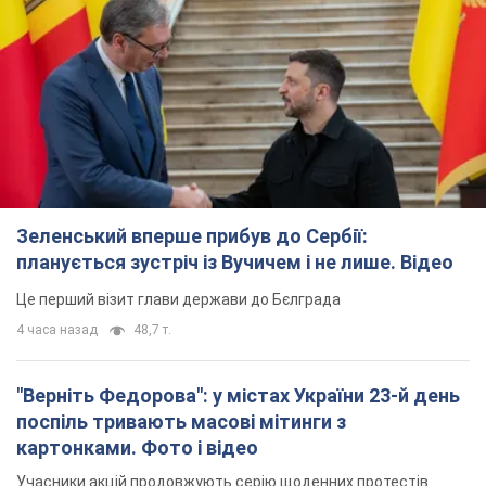
Зеленський вперше прибув до Сербії:
планується зустріч із Вучичем і не лише. Відео
Це перший візит глави держави до Бєлграда
4 часа назад
48,7 т.
"Верніть Федорова": у містах України 23-й день
поспіль тривають масові мітинги з
картонками. Фото і відео
Учасники акцій продовжують серію щоденних протестів
2 часа назад
1,5 т.
Сенат США схвалив законопроєкт Грема про
санкції проти Росії: що далі
Документ передбачає нові економічні обмеження
4 минуты назад
3,6 т.