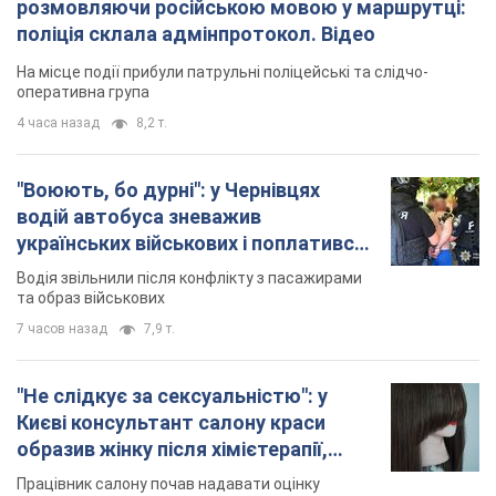
українських військових і поплатився.
Відео
Водія звільнили після конфлікту з пасажирами
та образ військових
7 часов назад
7,9 т.
"Не слідкує за сексуальністю": у
Києві консультант салону краси
образив жінку після хімієтерапії,
розгорівся скандал. Фото
Працівник салону почав надавати оцінку
зовнішності жінки, сказавши, що вона носить
"чоловічу стрижку"
31 минуту назад
8,0 т.