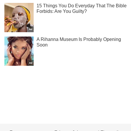
Ти ще не читаєш наш Telegram? А даремно! Підписуйся
Підписатись
Підписатись
На Чернігівщині окупанти...
Важливе