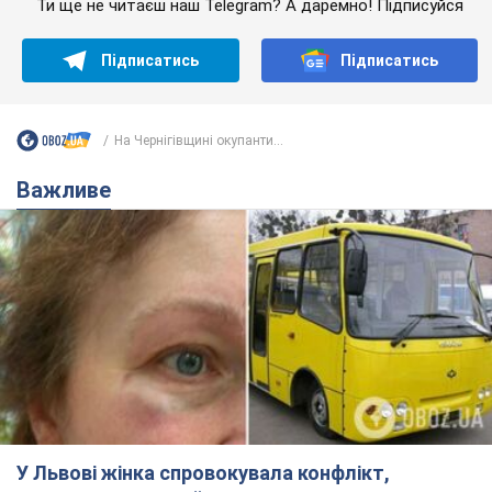
У Львові жінка спровокувала конфлікт,
розмовляючи російською мовою у маршрутці:
поліція склала адмінпротокол. Відео
На місце події прибули патрульні поліцейські та слідчо-
оперативна група
4 часа назад
8,2 т.
"Воюють, бо дурні": у Чернівцях
водій автобуса зневажив