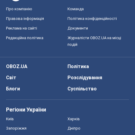
OBOZ.UA
Політика
Світ
Розслідування
Блоги
Суспільство
Регіони України
Київ
Харків
Запоріжжя
Дніпро
Черкаси
Спорт
Футбол
Баскетбол
Хокей
Бокс
Формула-1