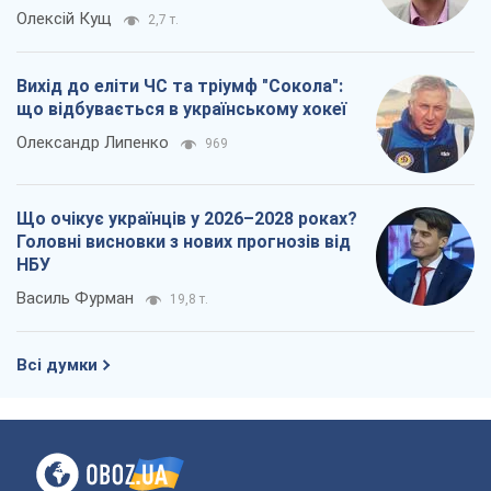
Що очікує українців у 2026–2028 роках?
Головні висновки з нових прогнозів від
НБУ
Василь Фурман
19,8 т.
Всі думки
Про компанію
Команда
Правова інформація
Політика конфіденційності
Реклама на сайті
Документи
Редакційна політика
Журналісти OBOZ.UA на місці
подій