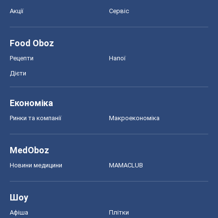
Економіка
Ринки та компанії
Макроекономіка
MedOboz
Новини медицини
MAMACLUB
Шоу
Афіша
Плітки
Краса
Мода
Жіночий журнал