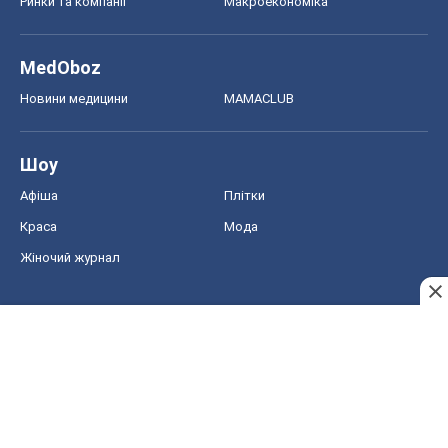
Ринки та компанії
Макроекономіка
MedOboz
Новини медицини
MAMACLUB
Шоу
Афіша
Плітки
Краса
Мода
Жіночий журнал