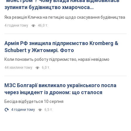
"монстром"? Чому влада Києва відмовилась
зупиняти будівництво хмарочоса
"московського вірянина"
Яка реакція Кличка на петицію щодо скасування будівництва
4 години тому
46,0 т.
Армія РФ знищила підприємство Kromberg &
Schubert у Житомирі. Фото
Коли поновить роботу підприємство, наразі невідомо
44 хвилини тому
6,0 т.
МЗС Болгарії викликало українського посла
через інцидент із дроном: що сталося
Бесіда відбудеться 10 серпня
4 години тому
6,5 т.