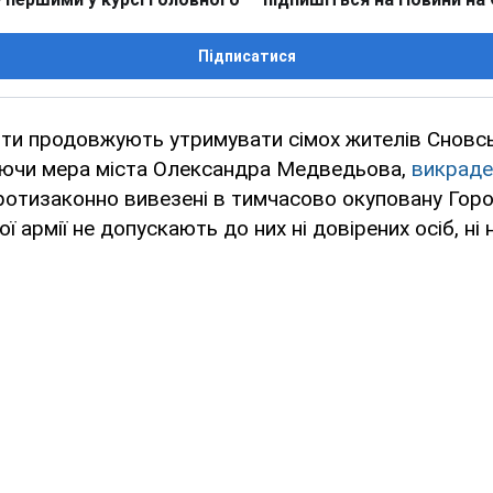
Підписатися
нти продовжують утримувати сімох жителів Сновсь
аючи мера міста Олександра Медведьова,
викраде
протизаконно вивезені в тимчасово окуповану Гор
ї армії не допускають до них ні довірених осіб, ні