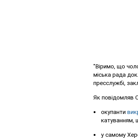
"Віримо, що чол
міська рада док
пресслужбі, зак
Як повідомляв 
окупанти
вик
катуванням, 
у самому Хер