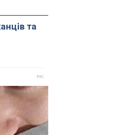
анців та
РУС