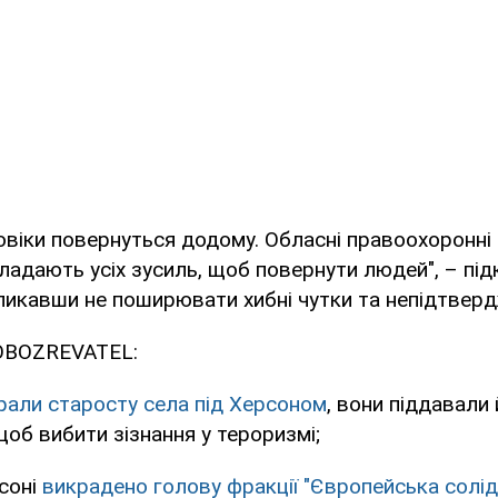
овіки повернуться додому. Обласні правоохоронні
ладають усіх зусиль, щоб повернути людей", – під
ликавши не поширювати хибні чутки та непідтвердж
OBOZREVATEL:
рали старосту села під Херсоном
, вони піддавали
щоб вибити зізнання у тероризмі;
соні
викрадено голову фракції "Європейська солід