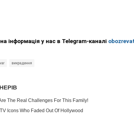
ена інформація у нас в Telegram-каналі
obozrevat
war
викрадення