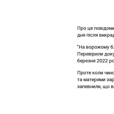
Про це повідоми
дня після викра
"На ворожому бл
Перевірили доку
березня 2022 рок
Проте коли чино
та матерями зару
запевнили, що во