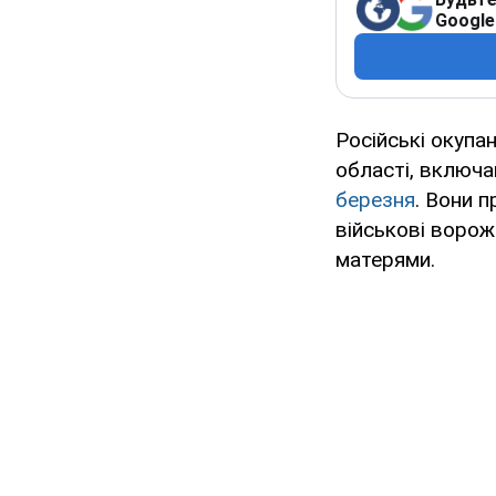
Google
Російські окупа
області, включ
березня
. Вони 
військові ворожо
матерями.