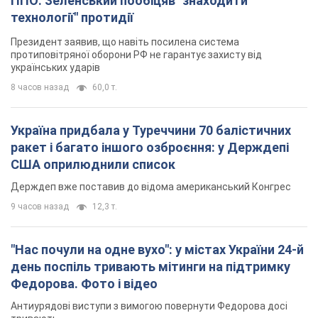
ППО: Зеленський пообіцяв "знаходити
технології" протидії
Президент заявив, що навіть посилена система
протиповітряної оборони РФ не гарантує захисту від
українських ударів
8 часов назад
60,0 т.
Україна придбала у Туреччини 70 балістичних
ракет і багато іншого озброєння: у Держдепі
США оприлюднили список
Держдеп вже поставив до відома американський Конгрес
9 часов назад
12,3 т.
"Нас почули на одне вухо": у містах України 24-й
день поспіль тривають мітинги на підтримку
Федорова. Фото і відео
Антиурядові виступи з вимогою повернути Федорова досі