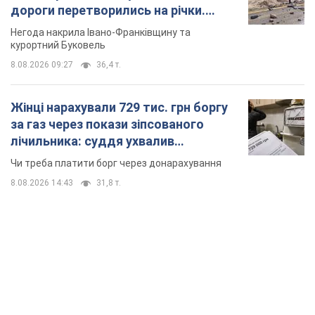
дороги перетворились на річки.
Відео
Негода накрила Івано-Франківщину та
курортний Буковель
8.08.2026 09:27
36,4 т.
Жінці нарахували 729 тис. грн боргу
за газ через покази зіпсованого
лічильника: суддя ухвалив
неочікуване рішення
Чи треба платити борг через донарахування
8.08.2026 14:43
31,8 т.