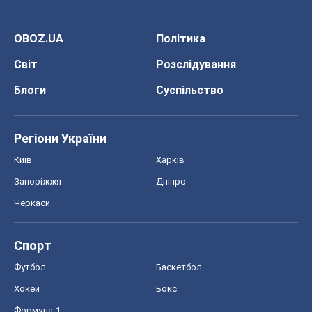
OBOZ.UA
Політика
Світ
Розслідування
Блоги
Суспільство
Регіони України
Київ
Харків
Запоріжжя
Дніпро
Черкаси
Спорт
Футбол
Баскетбол
Хокей
Бокс
Формула-1