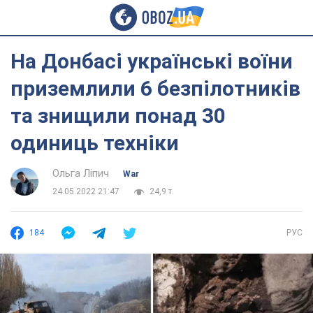
На Донбасі українські воїни
приземлили 6 безпілотників
та знищили понад 30
одиниць техніки
Ольга Ліпич
War
24.05.2022 21:47
24,9 т.
184
РУС