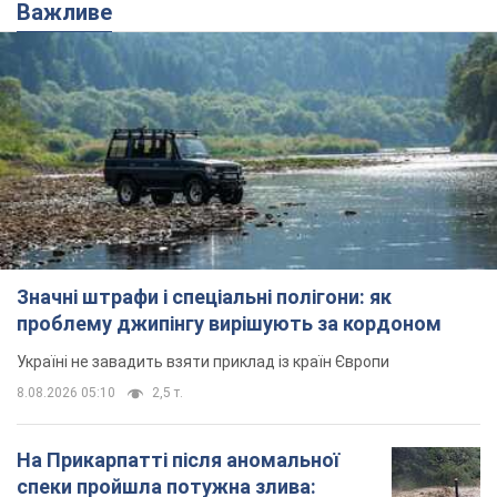
Важливе
Значні штрафи і спеціальні полігони: як
проблему джипінгу вирішують за кордоном
Україні не завадить взяти приклад із країн Європи
8.08.2026 05:10
2,5 т.
На Прикарпатті після аномальної
спеки пройшла потужна злива: