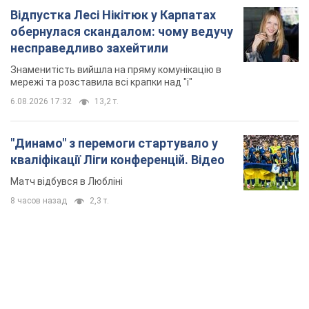
Відпустка Лесі Нікітюк у Карпатах
обернулася скандалом: чому ведучу
несправедливо захейтили
Знаменитість вийшла на пряму комунікацію в
мережі та розставила всі крапки над "і"
6.08.2026 17:32
13,2 т.
"Динамо" з перемоги стартувало у
кваліфікації Ліги конференцій. Відео
Матч відбувся в Любліні
8 часов назад
2,3 т.