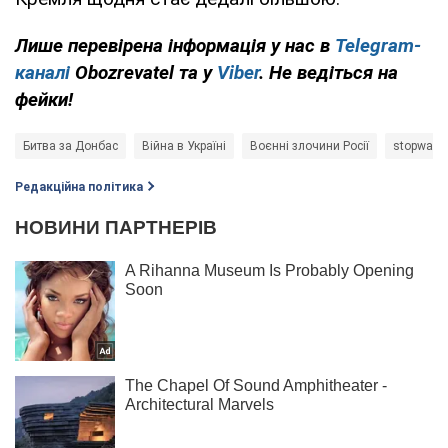
Лише перевірена інформація у нас в
Telegram-
каналі
Obozrevatel та у
Viber
. Не ведіться на
фейки!
Битва за Донбас
Війна в Україні
Воєнні злочини Росії
stopwar
Редакційна політика