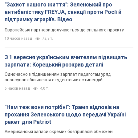
"Захист нашого життя": Зеленський про
антибалістику FREYJA, санкції проти Росії й
підтримку аграріїв. Відео
Європейські партнери долучаються до спільного проєкту
10 часов назад
72,8 т.
З 1 вересня українським вчителям підвищать
зарплати: Корецький розкрив деталі
Одночасно з підвищенням зарплат педагогам уряд
анонсував збільшення студентських стипендій
6 часов назад
4,0 т.
"Нам теж вони потрібні": Трамп відповів на
прохання Зеленського щодо передачі Україні
ракет для Patriot
Американські запаси окремих боєприпасів обмежені