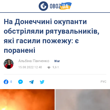
На Донеччині окупанти
обстріляли рятувальників,
які гасили пожежу: є
поранені
Альбіна Панченко
War
15.08.2022 12:40
9,6 т.
0
РУС