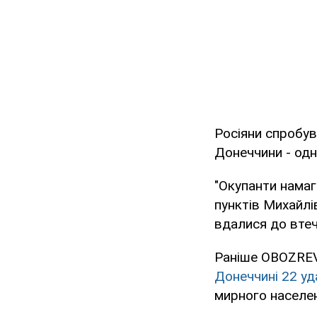
Росіяни спробув
Донеччини - одн
"Окупанти нама
пунктів Михайлі
вдалися до втечі
Раніше OBOZREV
Донеччині 22 уд
мирного населен