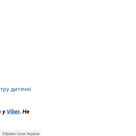
тру дитячої
а у
Viber
. Не
Збройні Сили України