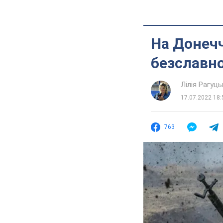
На Донечч
безславно
Лілія Рагуць
17.07.2022 18:
763