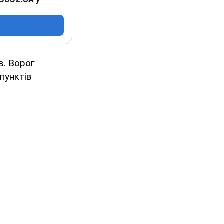
в. Ворог
пунктів