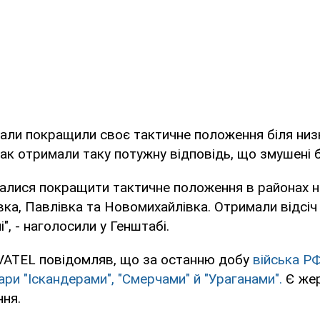
али покращили своє тактичне положення біля низк
ак отримали таку потужну відповідь, що змушені б
галися покращити тактичне положення в районах 
вка, Павлівка та Новомихайлівка. Отримали відсіч
", - наголосили у Генштабі.
ATEL повідомляв, що за останню добу
війська Р
ари "Іскандерами", "Смерчами" й "Ураганами".
Є жер
ня.