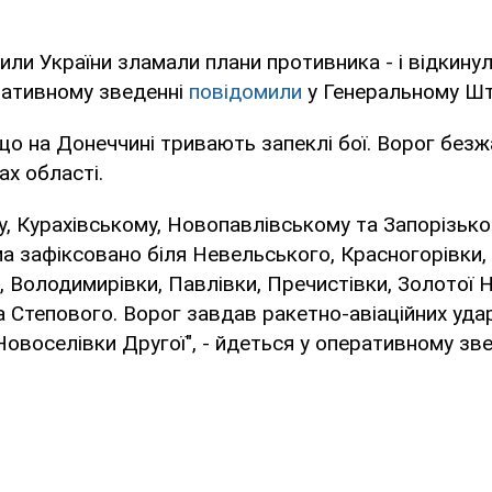
или України зламали плани противника - і відкинул
ративному зведенні
повідомили
у Генеральному Шт
що на Донеччині тривають запеклі бої. Ворог безж
ах області.
у, Курахівському, Новопавлівському та Запорізьк
а зафіксовано біля Невельського, Красногорівки,
 Володимирівки, Павлівки, Пречистівки, Золотої Н
а Степового. Ворог завдав ракетно-авіаційних уда
овоселівки Другої", - йдеться у оперативному зве