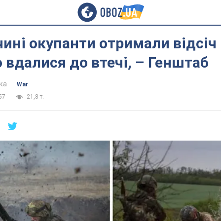
ині окупанти отримали відсіч 
 вдалися до втечі, – Генштаб
ка
War
57
21,8 т.