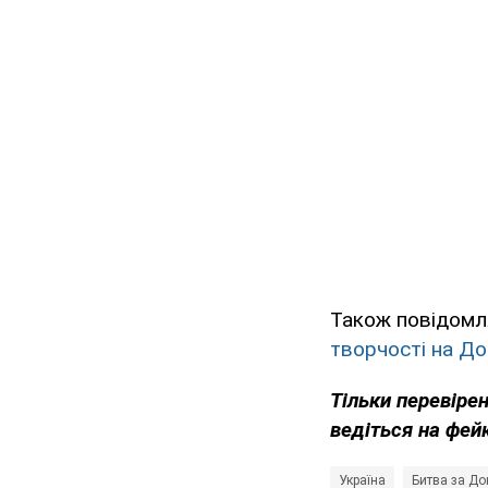
Також повідомл
творчості на До
Тільки перевіре
ведіться на фей
Україна
Битва за До