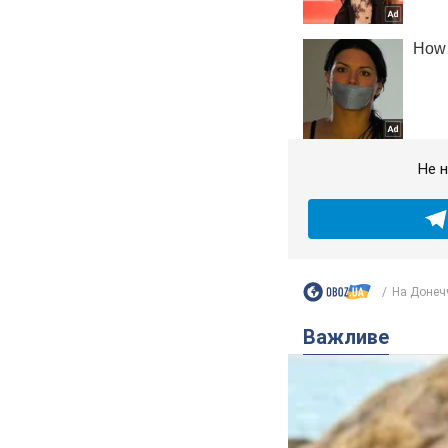
Не н
На Донечч
Важливе