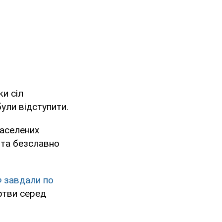
и сіл
ули відступити.
населених
 та безславно
Ф завдали по
тви серед