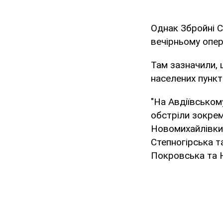
Однак Збройні С
вечірньому опе
Там зазначили, 
населених пункт
"На Авдіївськом
обстріли зокрем
Новомихайлівки,
Степногірська т
Покровська та Н