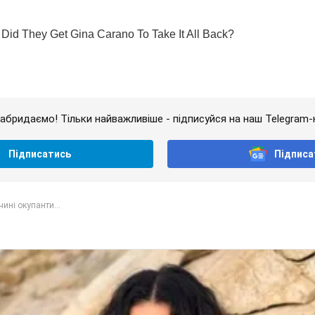
абридаємо! Тільки найважливіше - підписуйся на наш Telegram-
Підписатись
Підписа
ині окупанти...