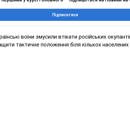
Підписатися
раїнські воїни змусили втікати російських окупанті
щити тактичне положення біля кількох населених 