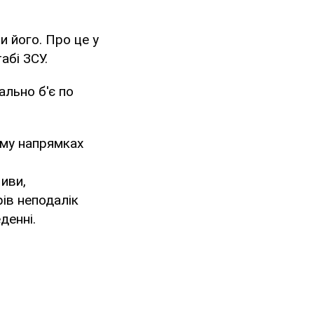
и його. Про це у
абі ЗСУ.
ально б'є по
ому напрямках
иви,
рів неподалік
денні.