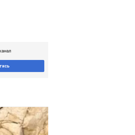
канал
тись