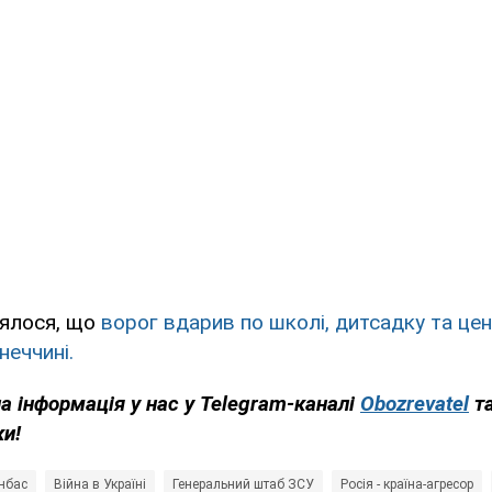
ялося, що
ворог вдарив по школі, дитсадку та цен
неччині.
на інформація у нас у Telegram-каналі
Obozrevatel
т
ки!
нбас
Війна в Україні
Генеральний штаб ЗСУ
Росія - країна-агресор