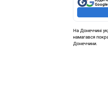
Google
На Донеччині ук
намагався покра
Донеччини.