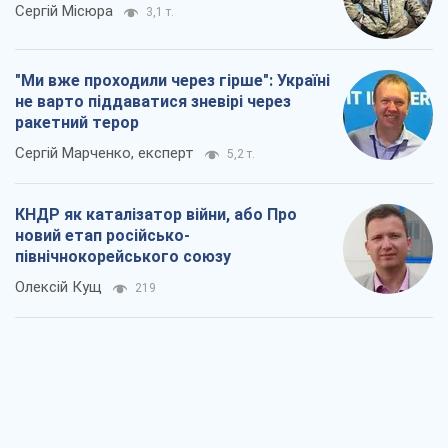
КНДР як каталізатор війни, або Про
новий етап російсько-
північнокорейського союзу
Олексій Кущ
219
Вихід до еліти ЧС та тріумф "Сокола":
що відбувається в українському хокеї