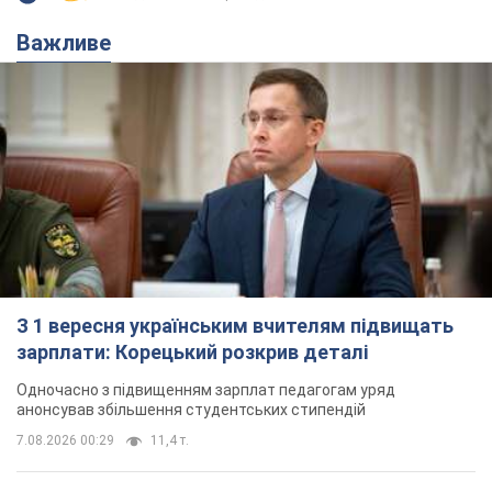
З 1 вересня українським вчителям підвищать
зарплати: Корецький розкрив деталі
Одночасно з підвищенням зарплат педагогам уряд
анонсував збільшення студентських стипендій
7.08.2026 00:29
11,4 т.
Скільки балістичних ракет
українська ППО перехопила в липні: у
Міноборони назвали цифру
Українська ППО працювала в умовах дефіциту
ракет-перехоплювачів
годину тому
4,7 т.