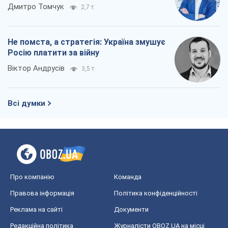
Всі думки
Про компанію
Команда
Правова інформація
Політика конфіденційності
Реклама на сайті
Документи
Редакційна політика
Журналісти OBOZ.UA на місці
подій
OBOZ.UA
Політика
Світ
Розслідування
Блоги
Суспільство