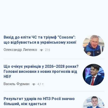
Олександр Липенко
216
Що очікує українців у 2026–2028 роках?
Головні висновки з нових прогнозів від
НБУ
Василь Фурман
4,1 т.
Результат ударів по НПЗ Росії значно
більший, ніж здається
Дмитро Томчук
2,7 т.
Не помста, а стратегія: Україна змушує
Росію платити за війну
Віктор Андрусів
3,5 т.