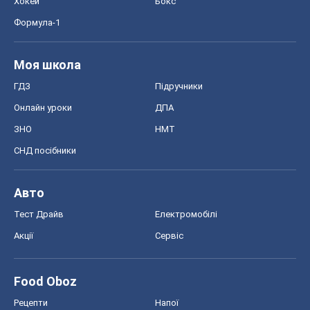
СНД посібники
Авто
Тест Драйв
Електромобілі
Акції
Сервіс
Food Oboz
Рецепти
Напої
Дієти
Економіка
Ринки та компанії
Макроекономіка
MedOboz