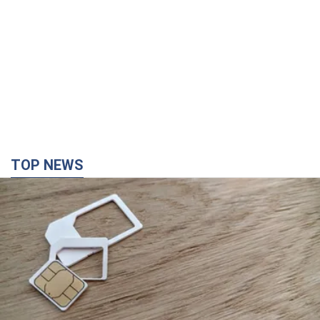
TOP NEWS
Мобільні оператори підвищили тарифи "до
межі", але якість зв'язку деградувала: чи варто
скаржитись на ціни
Чому ціни на мобільний зв'язок зросли у кілька разів і як
поліпшити якість інтернету на телефоні
4 години тому
34,0 т.