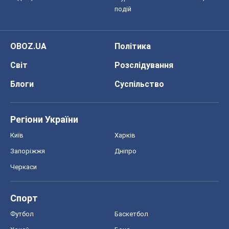
Регіони України
Київ
Харків
Запоріжжя
Дніпро
Черкаси
Спорт
Футбол
Баскетбол
Хокей
Бокс
Формула-1
Моя школа
ГДЗ
Підручники
Онлайн уроки
ДПА
ЗНО
НМТ