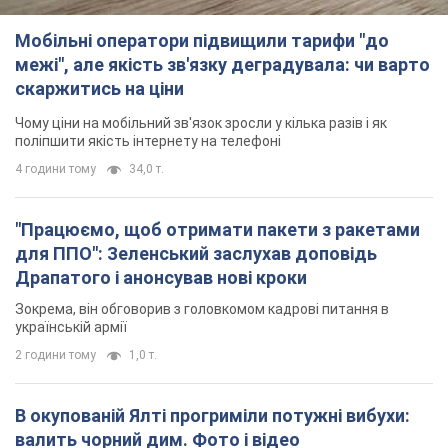
"Працюємо, щоб отримати пакети з ракетами
для ППО": Зеленський заслухав доповідь
Драпатого і анонсував нові кроки
Зокрема, він обговорив з головкомом кадрові питання в
українській армії
2 години тому
1,0 т.
В окупованій Ялті прогриміли потужні вибухи:
валить чорний дим. Фото і відео
Місто, ймовірно, опинилося під атакою дронів
3 години тому
4,5 т.