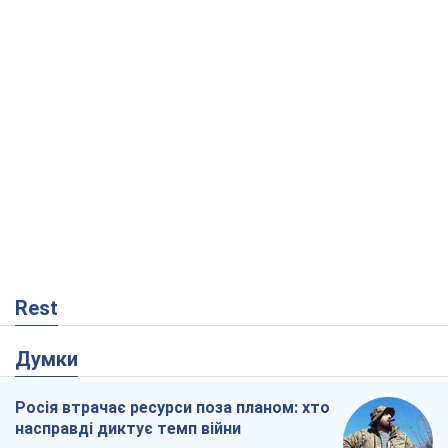
Rest
Думки
Росія втрачає ресурси поза планом: хто
насправді диктує темп війни
Сергій Місюра
3,1 т.
"Ми вже проходили через гірше": Україні
не варто піддаватися зневірі через
ракетний терор
Сергій Марченко, експерт
5,2 т.