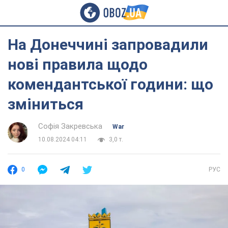
На Донеччині запровадили
нові правила щодо
комендантської години: що
зміниться
Софія Закревська
War
10.08.2024 04:11
3,0 т.
0
РУС