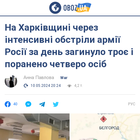
На Харківщині через
інтенсивні обстріли армії
Росії за день загинуло троє і
поранено четверо осіб
Анна Павлова
War
10.05.2024 20:24
4,2 т.
40
РУС