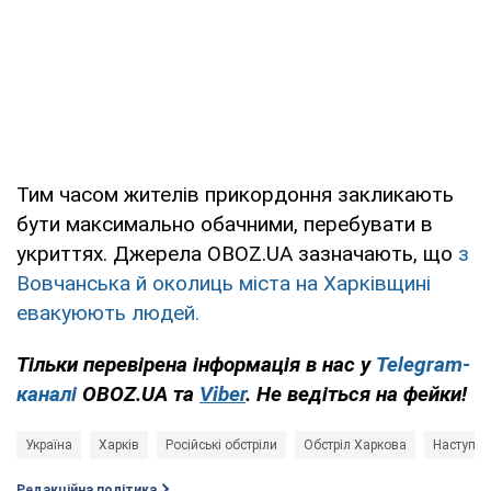
Тим часом жителів прикордоння закликають
бути максимально обачними, перебувати в
укриттях. Джерела OBOZ.UA зазначають, що
з
Вовчанська й околиць міста на Харківщині
евакуюють людей.
Тільки перевірена інформація в нас у
Telegram-
каналі
OBOZ.UA та
Viber
. Не ведіться на фейки!
Україна
Харків
Російські обстріли
Обстріл Харкова
Наступ н
Редакційна політика