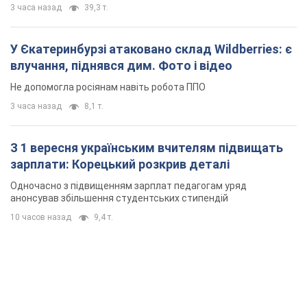
3 часа назад
39,3 т.
У Єкатеринбурзі атаковано склад Wildberries: є
влучання, піднявся дим. Фото і відео
Не допомогла росіянам навіть робота ППО
3 часа назад
8,1 т.
З 1 вересня українським вчителям підвищать
зарплати: Корецький розкрив деталі
Одночасно з підвищенням зарплат педагогам уряд
анонсував збільшення студентських стипендій
10 часов назад
9,4 т.