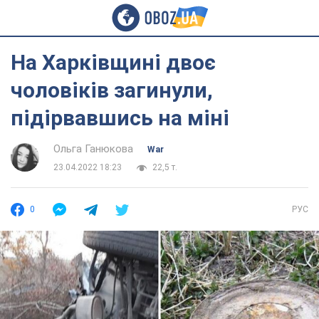
На Харківщині двоє
чоловіків загинули,
підірвавшись на міні
Ольга Ганюкова
War
23.04.2022 18:23
22,5 т.
0
РУС