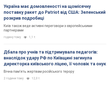
Україна має домовленості на щомісячну
поставку ракет до Patriot від США: Зеленський
розкрив подробиці
Київ також веде активні переговори з європейськими
партнерами
годину тому
1,1 т.
Дбала про учнів та підтримувала педагогів:
внаслідок удару РФ по Київщині загинула
директорка київського ліцею, її чоловік та онук
Вічна пам'ять жертвам російського терору
2 години тому
12,0 т.