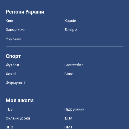
Регіони України
Київ
Харків
Запоріжжя
Дніпро
Черкаси
Спорт
Футбол
Баскетбол
Хокей
Бокс
Формула-1
Моя школа
ГДЗ
Підручники
Онлайн уроки
ДПА
ЗНО
НМТ