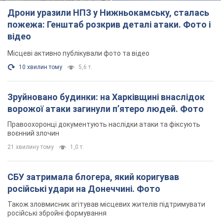
Дрони уразили НПЗ у Нижньокамську, сталась
пожежа: Генштаб розкрив деталі атаки. Фото і
відео
Місцеві активно публікували фото та відео
10 хвилин тому
5,6 т.
Зруйновано будинки: на Харківщині внаслідок
ворожої атаки загинули п’ятеро людей. Фото
Правоохоронці документують наслідки атаки та фіксують
воєнний злочин
21 хвилину тому
1,0 т.
СБУ затримала блогера, який коригував
російські удари на Донеччині. Фото
Також зловмисник агітував місцевих жителів підтримувати
російські збройні формування