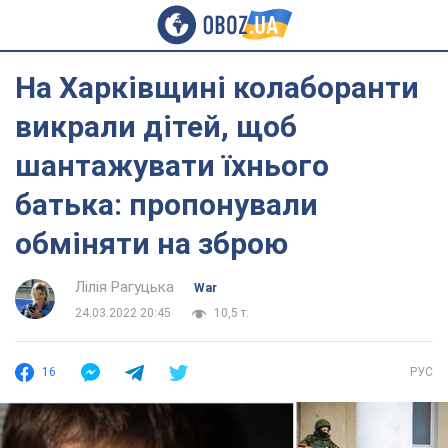
На Харківщині колаборанти
викрали дітей, щоб
шантажувати їхнього
батька: пропонували
обміняти на зброю
Лілія Рагуцька
War
24.03.2022 20:45
10,5 т.
16
РУС