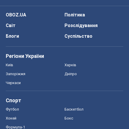
OBOZ.UA
Політика
Світ
Розслідування
Блоги
Суспільство
Регіони України
Київ
Харків
Запоріжжя
Дніпро
Черкаси
Спорт
Футбол
Баскетбол
Хокей
Бокс
Формула-1