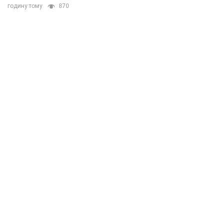
годину тому
870