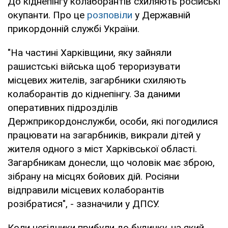
До кіднепінгу колаборантів схиляють російські
окупанти. Про це
розповіли
у Державній
прикордонній службі України.
"На частині Харківщини, яку зайняли
рашистські війська щоб тероризувати
місцевих жителів, загарбники схиляють
колаборантів до кіднепінгу. За даними
оперативних підрозділів
Держприкордонслужби, особи, які погодилися
працювати на загарбників, викрали дітей у
жителя одного з міст Харківської області.
Загарбникам донесли, що чоловік має зброю,
зібрану на місцях бойових дій. Росіяни
відправили місцевих колаборантів
розібратися", - зазначили у ДПСУ.
Коли негідники прибули до будинку, на який