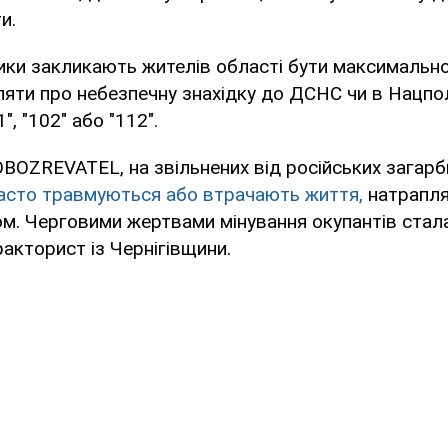
и.
ики закликають жителів області бути максимальн
яти про небезпечну знахідку до ДСНС чи в Нацпол
, "102" або "112".
BOZREVATEL, на звільнених від російських загарб
часто травмуються або втрачають життя,
натрапля
м. Черговими жертвами мінування окупантів стала
ракторист із Чернігівщини.