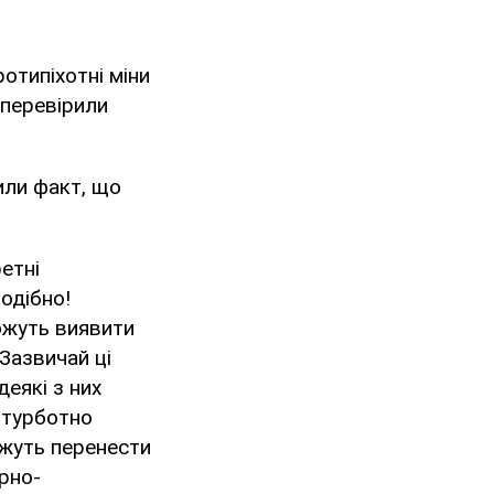
отипіхотні міни
 перевірили
или факт, що
етні
одібно!
можуть виявити
Зазвичай ці
еякі з них
зтурботно
ожуть перенести
урно-