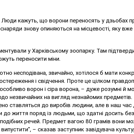
. Люди кажуть, що ворони переносять у дзьобах пр
 снаряди знову опиняються на місцевості, яку вже
ентували у Харківському зоопарку. Там підтверд
ожуть переносити міни.
ютно несподівана, звичайно, хотілося б мати конкр
остереження і свідчення. Проте це цілком правдоп
 особливо ворон і сіра ворона, – дуже розумні й 
до незвичайних на вигляд незнайомих предметів. 
но ставляться до виробів людини, але в наш час д
и до життя поряд із людьми, що здатні досить бе
подібних речей. Предмет вагою 80 грамів вони м
м випустити", – сказав заступник завідувача культ