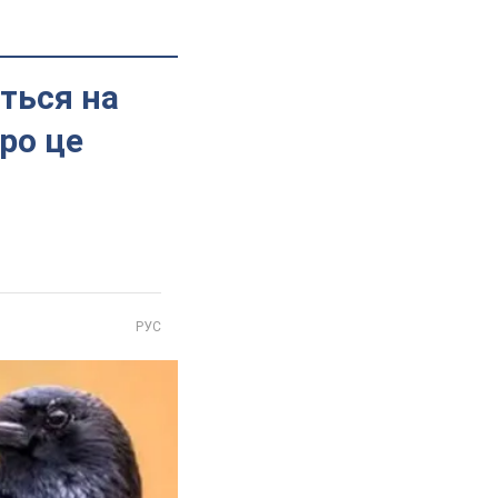
ться на
ро це
РУС