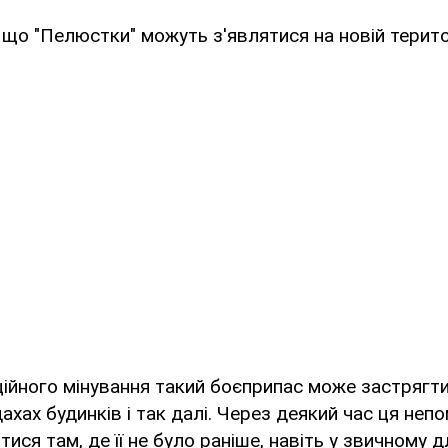
що "Пелюстки" можуть з'являтися на новій терито
ційного мінування такий боєприпас може застрягти 
ахах будинків і так далі. Через деякий час ця непо
ися там, де її не було раніше, навіть у звичному дл