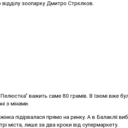
 відділу зоопарку Дмитро Стрєлков.
"Пелюстка" важить саме 80 грамів. В Ізюмі вже бул
ні з мінами.
 жінка підірвалася прямо на ринку. А в Балаклії ви
трі міста, лише за два кроки від супермаркету.