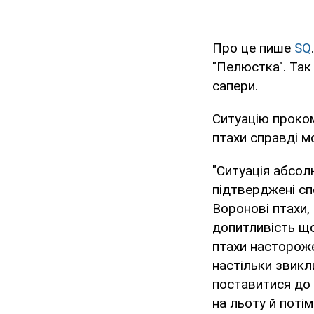
Про це пише
SQ
"Пелюстка". Так
сапери.
Ситуацію проком
птахи справді м
"Ситуація абсол
підтверджені сп
Воронові птахи,
допитливість що
птахи настороже
настільки звикл
поставитися до 
на льоту й поті