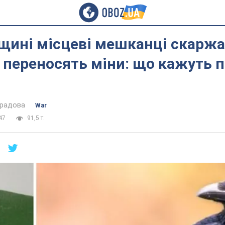
щині місцеві мешканці скаржа
і переносять міни: що кажуть п
градова
War
47
91,5 т.