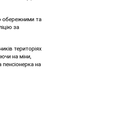
о обережними та
іцію за
ників територіях
ючи на міни,
 пенсіонерка на