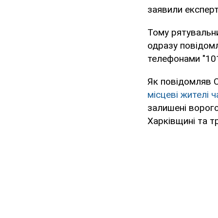
заявили експерт
Тому рятувальн
одразу повідомл
телефонами "101"
Як повідомляв O
місцеві жителі 
залишені ворого
Харківщині та т