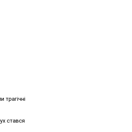
и трагічні
бух стався