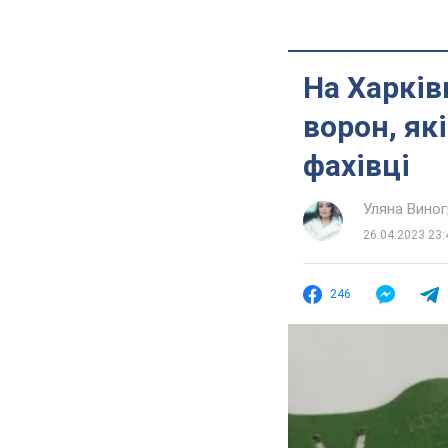
На Харків
ворон, як
фахівці
Уляна Вино
26.04.2023 23:
246