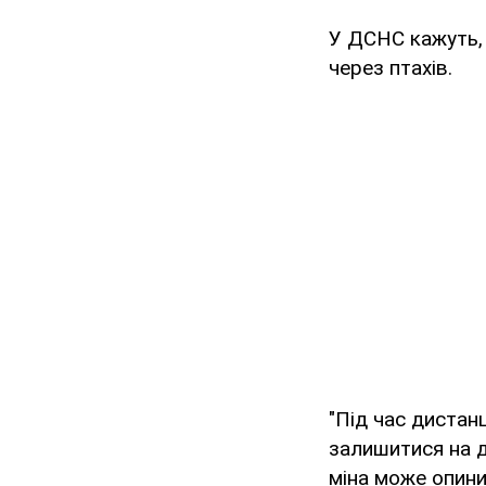
У ДСНС кажуть, 
через птахів.
"Під час дистан
залишитися на д
міна може опинит