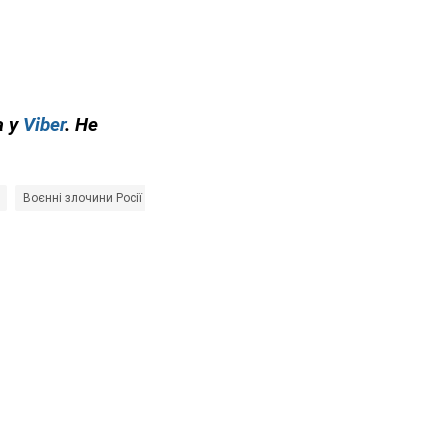
а у
Viber
. Не
Воєнні злочини Росії
мінування
розмінування