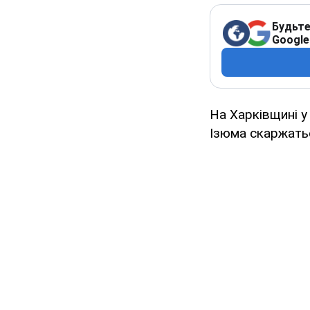
Будьте
Google
На Харківщині у
Ізюма скаржатьс