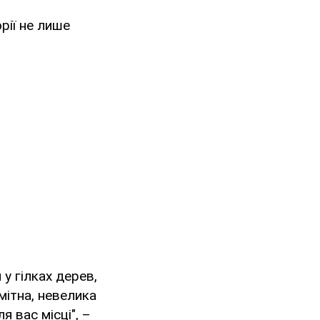
рії не лише
у гілках дерев,
мітна, невелика
я вас місці", –