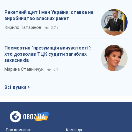
Ракетний щит і меч України: ставка на
виробництво власних ракет
Кирило Татарінов
2,7 т.
Посмертна "презумпція винуватості":
хто дозволив ТЦК судити загиблих
захисників
Марина Ставнійчук
6,1 т.
Всі думки
Про компанію
Команда