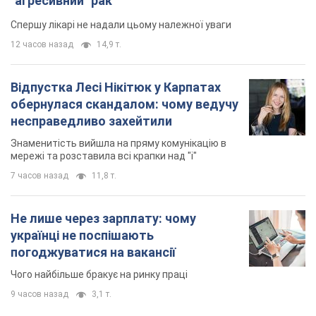
"агресивний" рак
Спершу лікарі не надали цьому належної уваги
12 часов назад
14,9 т.
Відпустка Лесі Нікітюк у Карпатах
обернулася скандалом: чому ведучу
несправедливо захейтили
Знаменитість вийшла на пряму комунікацію в
мережі та розставила всі крапки над "і"
7 часов назад
11,8 т.
Не лише через зарплату: чому
українці не поспішають
погоджуватися на вакансії
Чого найбільше бракує на ринку праці
9 часов назад
3,1 т.