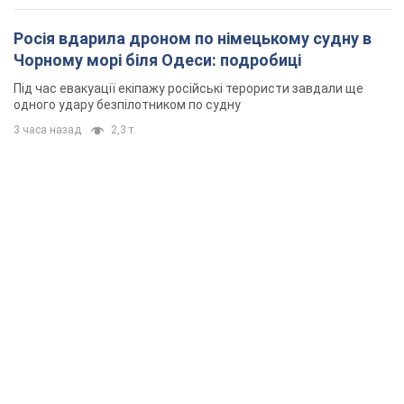
Росія вдарила дроном по німецькому судну в
Чорному морі біля Одеси: подробиці
Під час евакуації екіпажу російські терористи завдали ще
одного удару безпілотником по судну
3 часа назад
2,3 т.