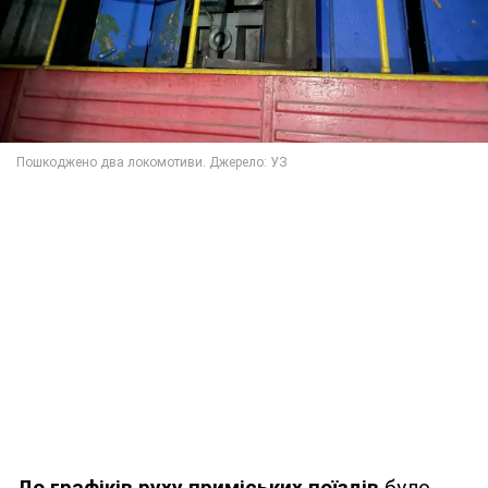
До графіків руху приміських поїздів
було