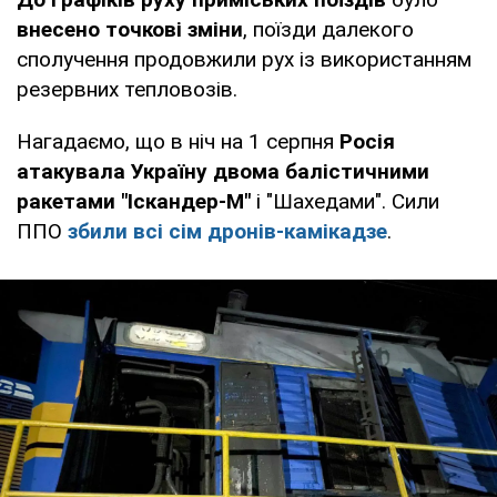
внесено точкові зміни
, поїзди далекого
сполучення продовжили рух із використанням
резервних тепловозів.
Нагадаємо, що в ніч на 1 серпня
Росія
атакувала Україну двома балістичними
ракетами "Іскандер-М"
і "Шахедами". Сили
ППО
збили всі сім дронів-камікадзе
.