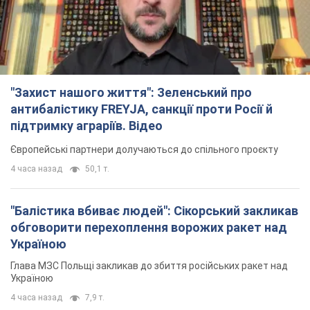
"Захист нашого життя": Зеленський про
антибалістику FREYJA, санкції проти Росії й
підтримку аграріїв. Відео
Європейські партнери долучаються до спільного проєкту
4 часа назад
50,1 т.
"Балістика вбиває людей": Сікорський закликав
обговорити перехоплення ворожих ракет над
Україною
Глава МЗС Польщі закликав до збиття російських ракет над
Україною
4 часа назад
7,9 т.