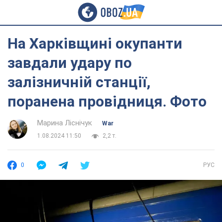
На Харківщині окупанти
завдали удару по
залізничній станції,
поранена провідниця. Фото
Марина Ліснічук
War
1.08.2024 11:50
2,2 т.
0
РУС