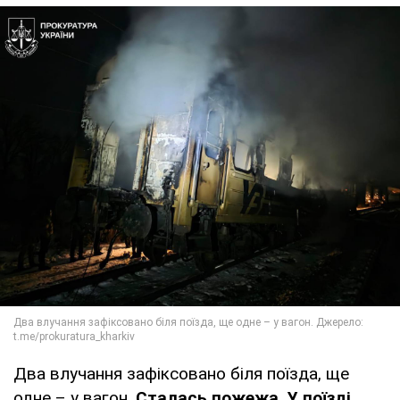
Два влучання зафіксовано біля поїзда, ще
одне – у вагон.
Сталась пожежа. У поїзді