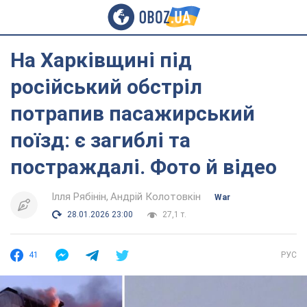
На Харківщині під
російський обстріл
потрапив пасажирський
поїзд: є загиблі та
постраждалі. Фото й відео
Ілля Рябінін
Андрій Колотовкін
War
28.01.2026 23:00
27,1 т.
41
РУС