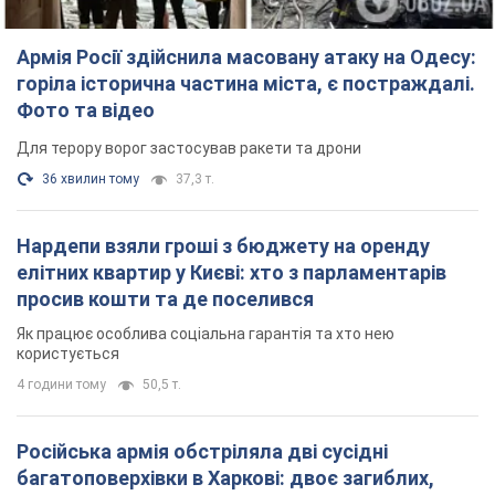
Армія Росії здійснила масовану атаку на Одесу:
горіла історична частина міста, є постраждалі.
Фото та відео
Для терору ворог застосував ракети та дрони
36 хвилин тому
37,3 т.
Нардепи взяли гроші з бюджету на оренду
елітних квартир у Києві: хто з парламентарів
просив кошти та де поселився
Як працює особлива соціальна гарантія та хто нею
користується
4 години тому
50,5 т.
Російська армія обстріляла дві сусідні
багатоповерхівки в Харкові: двоє загиблих,