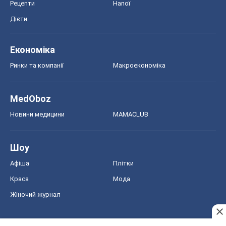
Рецепти
Напої
Дієти
Економіка
Ринки та компанії
Макроекономіка
MedOboz
Новини медицини
MAMACLUB
Шоу
Афіша
Плітки
Краса
Мода
Жіночий журнал