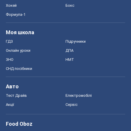
Хокей
Бокс
Формула-1
Моя школа
ГДЗ
Підручники
Онлайн уроки
ДПА
ЗНО
НМТ
СНД посібники
Авто
Тест Драйв
Електромобілі
Акції
Сервіс
Food Oboz