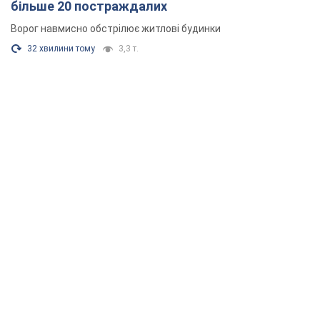
більше 20 постраждалих
Ворог навмисно обстрілює житлові будинки
32 хвилини тому
3,3 т.