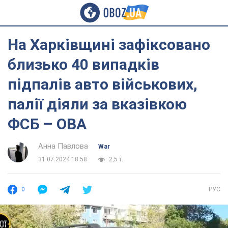
На Харківщині зафіксовано
близько 40 випадків
підпалів авто військових,
палії діяли за вказівкою
ФСБ – ОВА
Анна Павлова
War
31.07.2024 18:58
2,5 т.
0
РУС