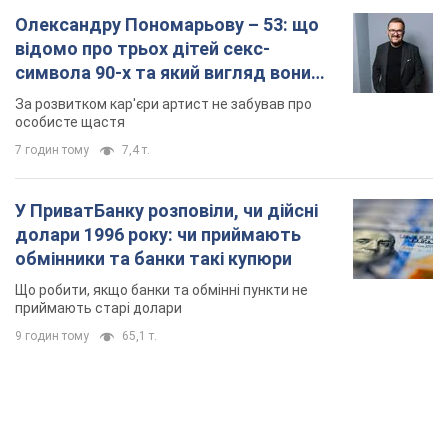
Олександру Пономарьову – 53: що
відомо про трьох дітей секс-
символа 90-х та який вигляд вони
мають
За розвитком кар'єри артист не забував про
особисте щастя
7 годин тому
7,4 т.
У ПриватБанку розповіли, чи дійсні
долари 1996 року: чи приймають
обмінники та банки такі купюри
Що робити, якщо банки та обмінні пункти не
приймають старі долари
9 годин тому
65,1 т.