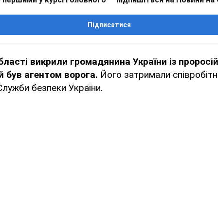
Підписатися
бласті викрили громадянина України із проросійс
ий був агентом ворога.
Його затримали співробітн
лужби безпеки України.