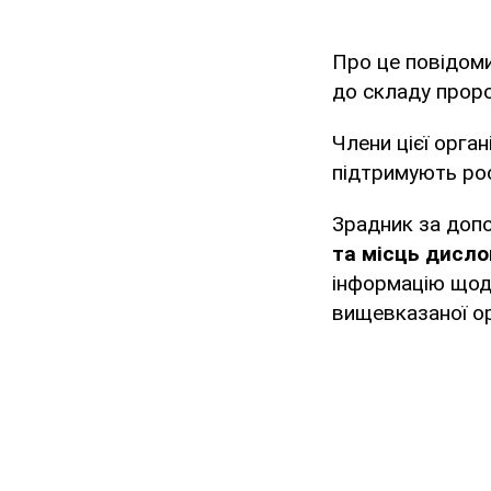
Про це повідом
до складу пророс
Члени цієї орга
підтримують рос
Зрадник за доп
та місць дисло
інформацію щодо
вищевказаної ор