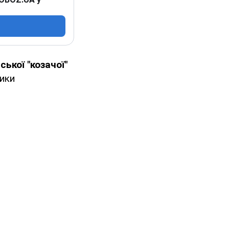
ької "козачої"
ики