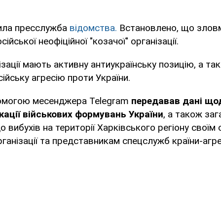
ила пресслужба
відомства.
Встановлено, що злов
ійської неофіційної "козачої" організації.
нізації мають активну антиукраїнську позицію, а та
ійську агресію проти України.
омогою месенджера Telegram
передавав дані що
кації військових формувань України
, а також заг
 вибухів на території Харківського регіону своїм
ганізації та представникам спецслужб країни-агр