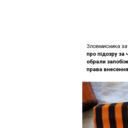
Зловмисника зат
про підозру за 
обрали запобіж
права внесення