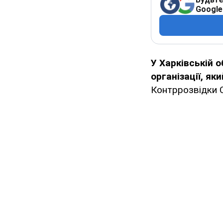
Google
У Харківській о
організації, як
Контррозвідки С