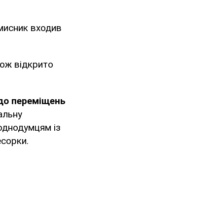
мисник входив
кож відкрито
до переміщень
альну
 однодумцям із
есорки.