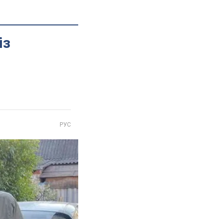
із
РУС