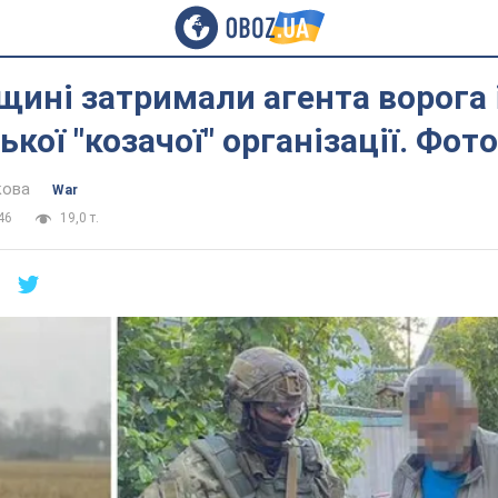
щині затримали агента ворога 
кої "козачої" організації. Фото
кова
War
46
19,0 т.