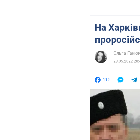
На Харків
проросійсь
Ольга Ганю
28.05.2022 20:
119