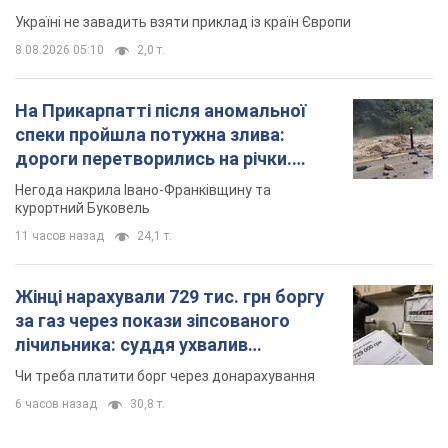
курортний Буковель
11 часов назад
24,1 т.
Жінці нарахували 729 тис. грн боргу
за газ через покази зіпсованого
лічильника: суддя ухвалив
неочікуване рішення
Чи треба платити борг через донарахування
6 часов назад
30,8 т.