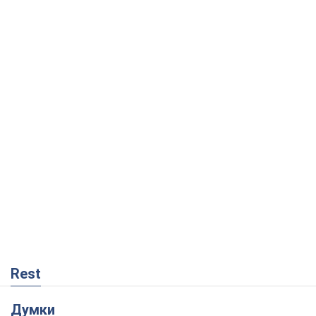
Rest
Думки
Збіг інтересів двох цинічних гравців чи
таємний план Трампа і Путіна?
Віктор Швець
9,1 т.
Мінськ готується до функціонування в
умовах масштабної воєнної кризи