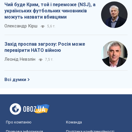
Леонід Невзлін
7,5 т.
Всі думки
Про компанію
Команда
Правова інформація
Політика конфіденційності
Реклама на сайті
Документи
Редакційна політика
Журналісти OBOZ.UA на місці
подій
OBOZ.UA
Політика
Світ
Розслідування