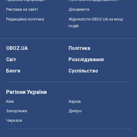
Блоги
Суспільство
Регіони України
Київ
Харків
Запоріжжя
Дніпро
Черкаси
Спорт
Футбол
Баскетбол
Хокей
Бокс
Формула-1
Моя школа
ГДЗ
Підручники