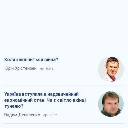
Коли закінчиться війна?
Юрій Хрістензен
6,6 т.
Україна вступила в надзвичайний
економічний стан. Чи є світло вкінці
тунелю?
Вадим Денисенко
5,6 т.
Чий буде Крим, той і переможе (NSJ), а
українських футбольних чиновників
можуть назвати вбивцями
Олександр Кірш
5,6 т.
Захід проспав загрозу: Росія може
перевірити НАТО війною