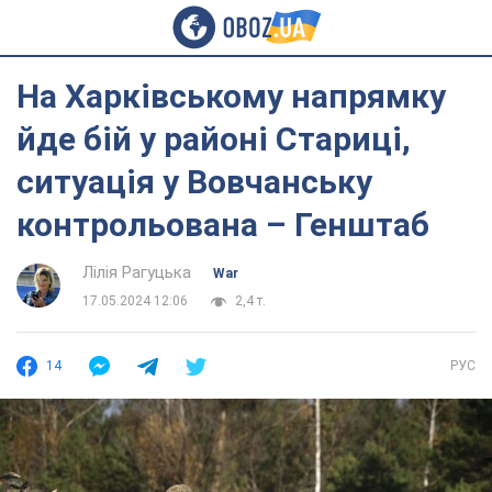
На Харківському напрямку
йде бій у районі Стариці,
ситуація у Вовчанську
контрольована – Генштаб
Лілія Рагуцька
War
17.05.2024 12:06
2,4 т.
14
РУС