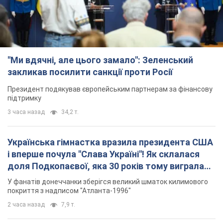
3 часа назад
34,2 т.
Українська гімнастка вразила президента США
і вперше почула "Слава Україні"! Як склалася
доля Подкопаєвої, яка 30 років тому виграла
"золото" Олімпіади
У фанатів донеччанки зберігся великий шматок килимового
покриття з надписом "Атланта-1996"
2 часа назад
7,9 т.
Дбала про учнів та підтримувала педагогів:
внаслідок удару РФ по Київщині загинула
директорка київського ліцею, її чоловік та онук
Вічна пам'ять жертвам російського терору
7 часов назад
18,5 т.