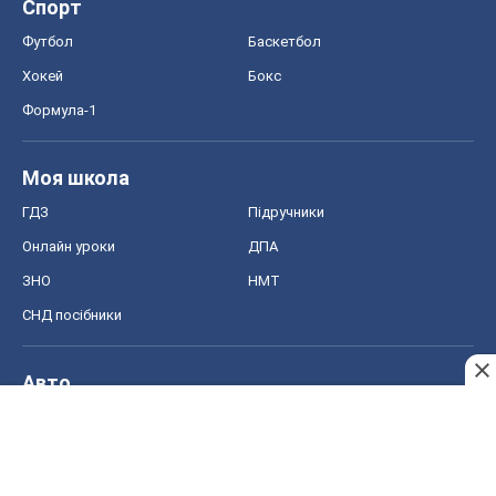
Онлайн уроки
ДПА
ЗНО
НМТ
СНД посібники
Авто
Тест Драйв
Електромобілі
Акції
Сервіс
Food Oboz
Рецепти
Напої
Дієти
Економіка
Ринки та компанії
Макроекономіка