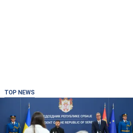
TOP NEWS
"Ми вдячні, але цього замало": Зеленський
закликав посилити санкції проти Росії
Президент подякував європейським партнерам за фінансову
підтримку