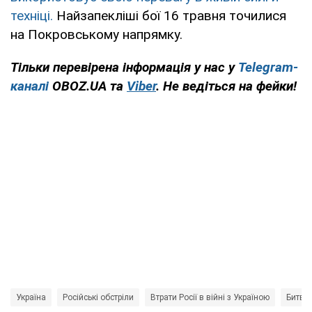
техніці.
Найзапекліші бої 16 травня точилися
на Покровському напрямку.
Тільки перевірена інформація у нас у
Telegram-
каналі
OBOZ.UA та
Viber
. Не ведіться на фейки!
Україна
Російські обстріли
Втрати Росії в війні з Україною
Битва