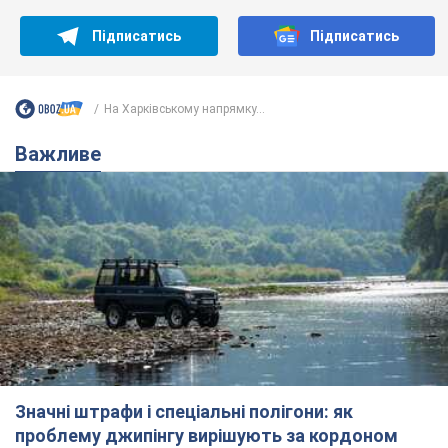
Значні штрафи і спеціальні полігони: як
проблему джипінгу вирішують за кордоном
Україні не завадить взяти приклад із країн Європи
8.08.2026 05:10
2,0 т.
На Прикарпатті після аномальної
спеки пройшла потужна злива:
дороги перетворились на річки.
Відео
Негода накрила Івано-Франківщину та