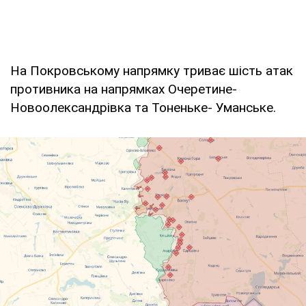
На Покровському напрямку триває шість атак
противника на напрямках Очеретине-
Новоолександрівка та Тоненьке- Уманське.