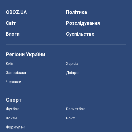
Спорт
Футбол
Баскетбол
Хокей
Бокс
Формула-1
Моя школа
ГДЗ
Підручники
Онлайн уроки
ДПА
ЗНО
НМТ
СНД посібники
Авто
Тест Драйв
Електромобілі