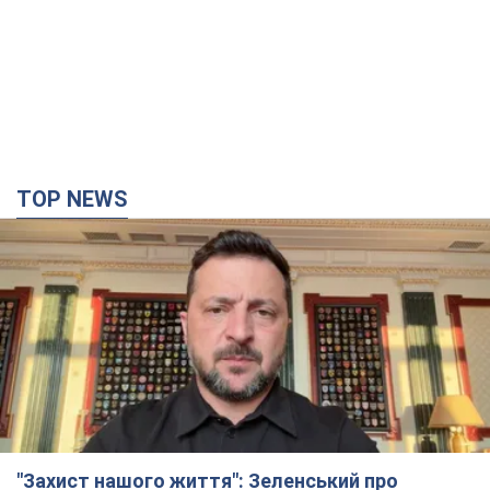
"Захист нашого життя": Зеленський про
антибалістику FREYJA, санкції проти Росії й
підтримку аграріїв. Відео
Європейські партнери долучаються до спільного проєкту
5 часов назад
54,8 т.
"Балістика вбиває людей": Сікорський закликав
обговорити перехоплення ворожих ракет над
Україною
Глава МЗС Польщі закликав до збиття російських ракет над
Україною