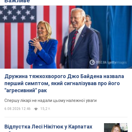
перший симптом, який сигналізував про його
"агресивний" рак
Спершу лікарі не надали цьому належної уваги
6.08.2026 12:46
15,2 т.
Відпустка Лесі Нікітюк у Карпатах
обернулася скандалом: чому ведучу
несправедливо захейтили
Знаменитість вийшла на пряму комунікацію в
мережі та розставила всі крапки над "і"
8 часов назад
12,2 т.
Не лише через зарплату: чому
українці не поспішають
погоджуватися на вакансії
Чого найбільше бракує на ринку праці
10 часов назад
3,2 т.