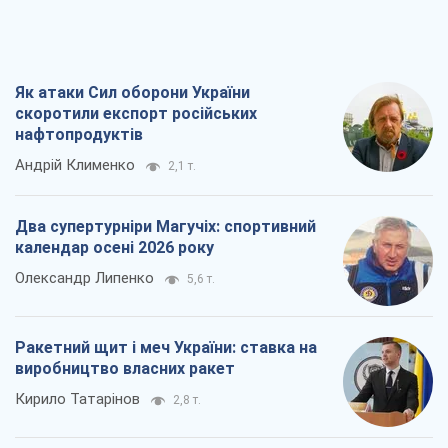
Ракетний щит і меч України: ставка на
виробництво власних ракет
Кирило Татарінов
2,8 т.
Посмертна "презумпція винуватості":
хто дозволив ТЦК судити загиблих
захисників
Марина Ставнійчук
6,3 т.
Всі думки