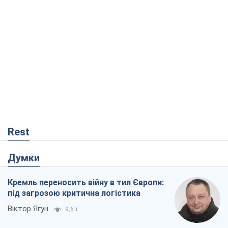
Думки
Кремль переносить війну в тил Європи:
під загрозою критична логістика
Віктор Ягун
9,6 т.
На якому боці історії виступає Дональд
Трамп?
Віктор Каспрук
7,8 т.
В Києві вирубали понад 300 великих
дерев заради теплотраси і всупереч
Генплану
Владислав Самойленко
1,5 т.