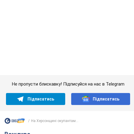
Не пропусти блискавку! Підписуйся на нас в Telegram
Підписатись
Підписатись
На Херсонщині окупантам...
Важливе
Дружина тяжкохворого Джо Байдена назвала