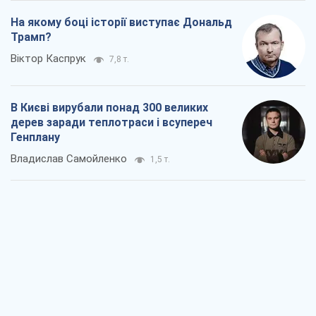
Як атаки Сил оборони України
скоротили експорт російських
нафтопродуктів
Андрій Клименко
2,1 т.
Два супертурніри Магучіх: спортивний
календар осені 2026 року
Олександр Липенко
5,6 т.