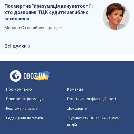
Про компанію
Команда
Правова інформація
Політика конфіденційності
Реклама на сайті
Документи
Редакційна політика
Журналісти OBOZ.UA на місці
подій
OBOZ.UA
Політика
Світ
Розслідування
Блоги
Суспільство
Регіони України
Київ
Харків
Запоріжжя
Дніпро
Черкаси