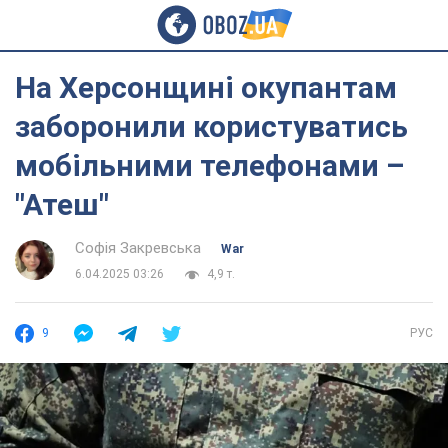
На Херсонщині окупантам
заборонили користуватись
мобільними телефонами –
"Атеш"
Софія Закревська
War
6.04.2025 03:26
4,9 т.
9
РУС