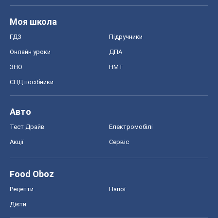
Акції
Сервіс
Food Oboz
Рецепти
Напої
Дієти
Економіка
Ринки та компанії
Макроекономіка
MedOboz
Новини медицини
MAMACLUB
Шоу
Афіша
Плітки