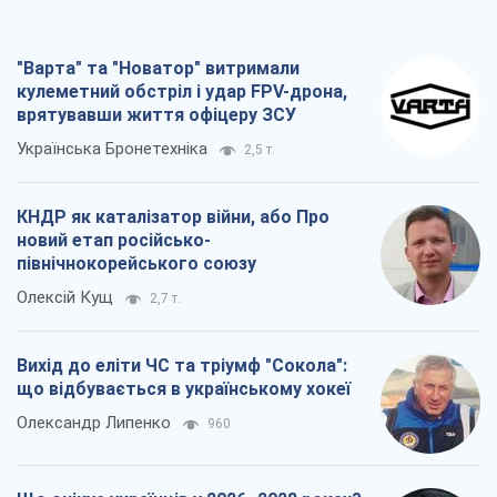
"Варта" та "Новатор" витримали
кулеметний обстріл і удар FPV-дрона,
врятувавши життя офіцеру ЗСУ
Українська Бронетехніка
2,5 т.
КНДР як каталізатор війни, або Про
новий етап російсько-
північнокорейського союзу
Олексій Кущ
2,7 т.
Вихід до еліти ЧС та тріумф "Сокола":
що відбувається в українському хокеї
Олександр Липенко
960