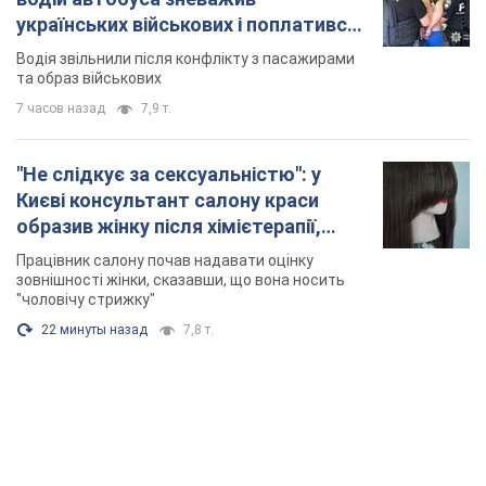
українських військових і поплатився.
Відео
Водія звільнили після конфлікту з пасажирами
та образ військових
7 часов назад
7,9 т.
"Не слідкує за сексуальністю": у
Києві консультант салону краси
образив жінку після хімієтерапії,
розгорівся скандал. Фото
Працівник салону почав надавати оцінку
зовнішності жінки, сказавши, що вона носить
"чоловічу стрижку"
22 минуты назад
7,8 т.