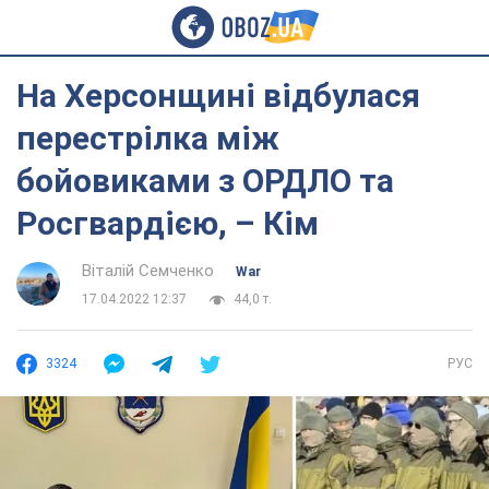
На Херсонщині відбулася
перестрілка між
бойовиками з ОРДЛО та
Росгвардією, – Кім
Віталій Семченко
War
17.04.2022 12:37
44,0 т.
3324
РУС