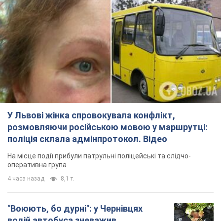
У Львові жінка спровокувала конфлікт,
розмовляючи російською мовою у маршрутці:
поліція склала адмінпротокол. Відео
На місце події прибули патрульні поліцейські та слідчо-
оперативна група
4 часа назад
8,1 т.
"Воюють, бо дурні": у Чернівцях
водій автобуса зневажив