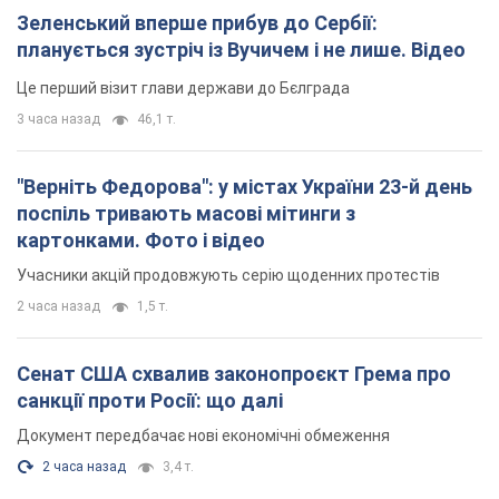
Зеленський вперше прибув до Сербії:
планується зустріч із Вучичем і не лише. Відео
Це перший візит глави держави до Бєлграда
3 часа назад
46,1 т.
"Верніть Федорова": у містах України 23-й день
поспіль тривають масові мітинги з
картонками. Фото і відео
Учасники акцій продовжують серію щоденних протестів
2 часа назад
1,5 т.
Сенат США схвалив законопроєкт Грема про
санкції проти Росії: що далі
Документ передбачає нові економічні обмеження
2 часа назад
3,4 т.