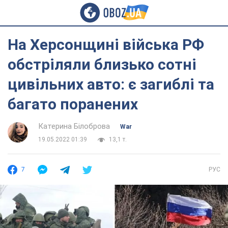
На Херсонщині війська РФ
обстріляли близько сотні
цивільних авто: є загиблі та
багато поранених
Катерина Білоброва
War
19.05.2022 01:39
13,1 т.
7
РУС