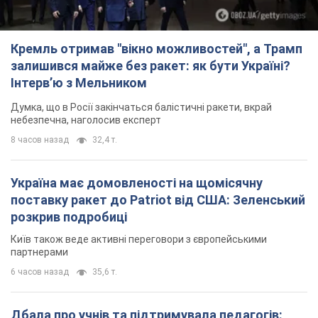
Кремль отримав "вікно можливостей", а Трамп
залишився майже без ракет: як бути Україні?
Інтерв’ю з Мельником
Думка, що в Росії закінчаться балістичні ракети, вкрай
небезпечна, наголосив експерт
8 часов назад
32,4 т.
Україна має домовленості на щомісячну
поставку ракет до Patriot від США: Зеленський
розкрив подробиці
Київ також веде активні переговори з європейськими
партнерами
6 часов назад
35,6 т.
Дбала про учнів та підтримувала педагогів: