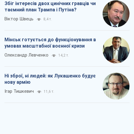
Збіг інтересів двох цинічних гравців чи
таємний план Трампа і Путіна?
Віктор Швець
8,4 т.
Мінськ готується до функціонування в
умовах масштабної воєнної кризи
Олександр Левченко
14,2 т.
Ні зброї, ні людей: як Лукашенко будує
нову армію
Ігар Тишкевич
11,6 т.