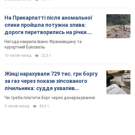
На Прикарпатті після аномальної
спеки пройшла потужна злива:
дороги перетворились на річки.
Відео
Негода накрила Івано-Франківщину та
курортний Буковель
10 часов назад
22,5 т.
Жінці нарахували 729 тис. грн боргу
за газ через покази зіпсованого
лічильника: суддя ухвалив
неочікуване рішення
Чи треба платити борг через донарахування
5 часов назад
30,6 т.