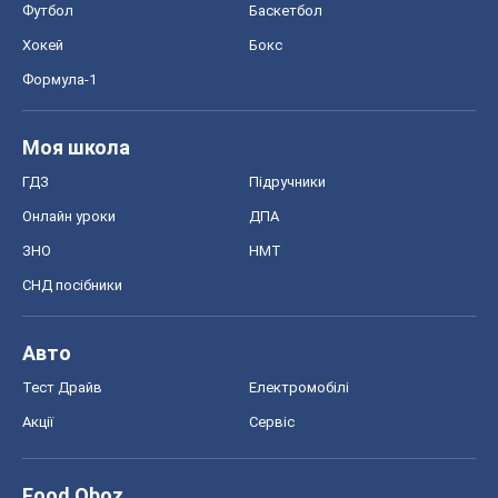
Футбол
Баскетбол
Хокей
Бокс
Формула-1
Моя школа
ГДЗ
Підручники
Онлайн уроки
ДПА
ЗНО
НМТ
СНД посібники
Авто
Тест Драйв
Електромобілі
Акції
Сервіс
Food Oboz