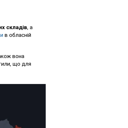
их складів
, а
ли
в обласній
також вона
тили, що для