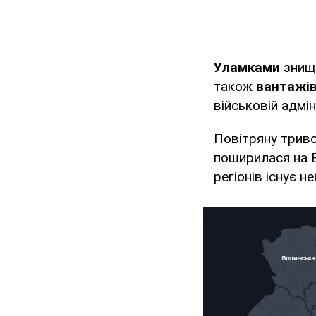
Уламками
знищ
також
вантажі
військовій адміні
Повітряну триво
поширилася на В
регіонів існує н