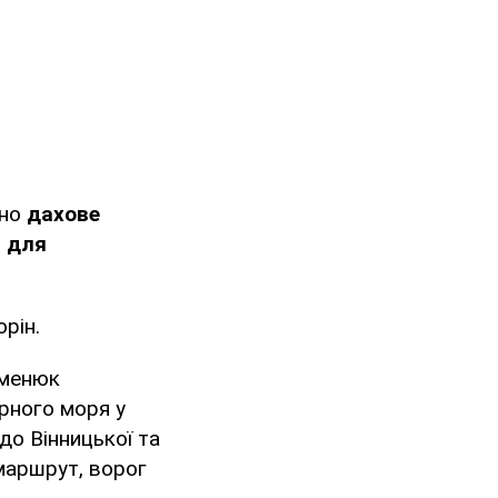
ено
дахове
 для
рін.
уменюк
рного моря у
до Вінницької та
 маршрут, ворог