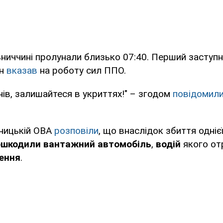
ниччині пролунали близько 07:40. Перший заступ
ін
вказав
на роботу сил ППО.
ів, залишайтеся в укриттях!" – згодом
повідомил
ницькій ОВА
розповіли
, що внаслідок збиття одніє
ошкодили вантажний автомобіль
,
водій
якого о
ення
.