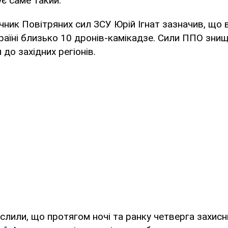
є саме такий.
ечник Повітряних сил ЗСУ Юрій Ігнат зазначив, що 
раїні близько 10 дронів-камікадзе. Сили ППО знищ
 до західних регіонів.
слили, що протягом ночі та ранку четверга захис