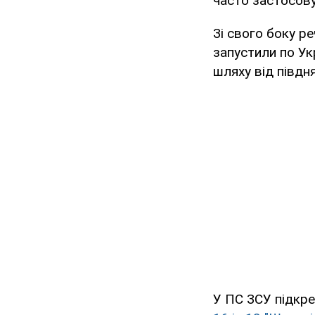
часто застосову
Зі свого боку р
запустили по Ук
шляху від півдня
У ПС ЗСУ підкре