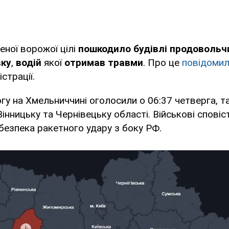
еної ворожої цілі
пошкодило будівлі продовольч
вку
,
водій
якої
отримав травми
. Про це
повідоми
страції.
гу на Хмельниччині оголосили о 06:37 четверга, 
інницьку та Чернівецьку області. Військові сповіс
ебезпека ракетного удару з боку РФ.