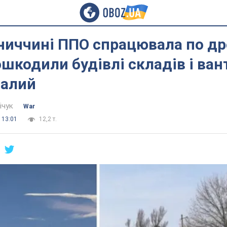
ниччині ППО спрацювала по др
шкодили будівлі складів і ван
алий
ічук
War
 13:01
12,2 т.