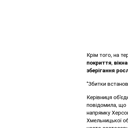
Крім того, на т
покриття
,
вікна
зберігання росл
"Збитки встано
Керівниця об’єд
повідомила, що 
напрямку Херсон
Хмельницької об