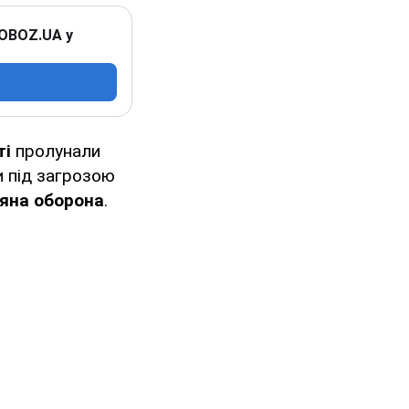
 OBOZ.UA у
ті
пролунали
ли під загрозою
яна оборона
.