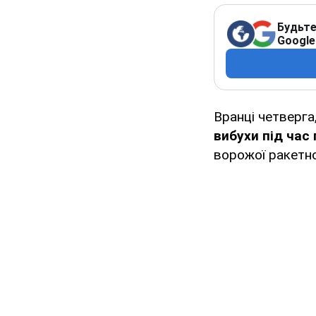
Будьте
Google
Вранці четверга
вибухи під час 
ворожої ракетно