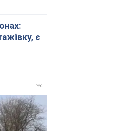
онах:
тажівку, є
РУС