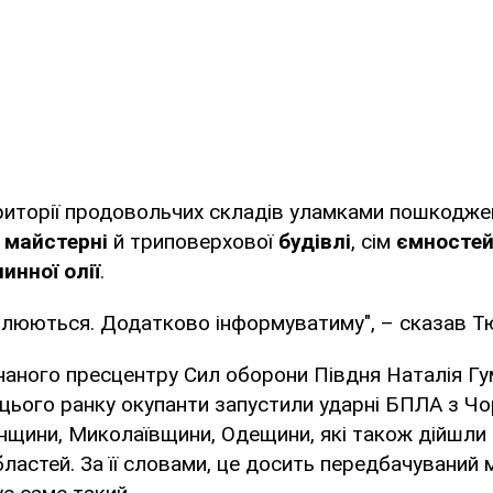
ериторії продовольчих складів уламками пошкодж
 майстерні
й триповерхової
будівлі
, сім
ємностей
инної олії
.
влюються. Додатково інформуватиму", – сказав Тю
наного пресцентру Сил оборони Півдня Наталія Г
цього ранку окупанти запустили ударні БПЛА з Чо
щини, Миколаївщини, Одещини, які також дійшли 
ластей. За її словами, це досить передбачуваний