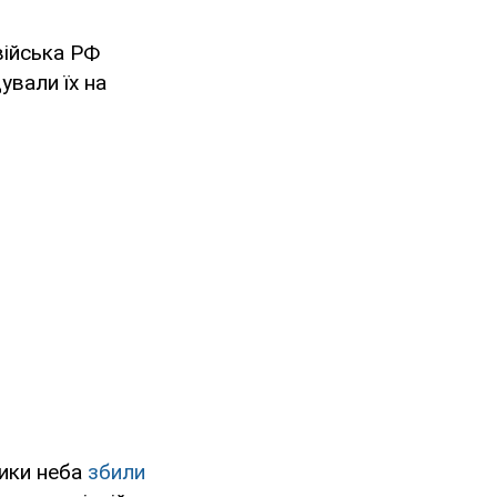
війська РФ
ували їх на
ники неба
збили