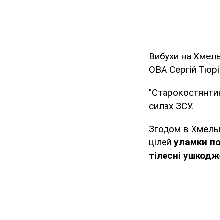
Вибухи на Хмель
ОВА Сергій Тюр
"Старокостянтин
силах ЗСУ.
Згодом в Хмель
цілей
уламки п
тілесні ушкодж