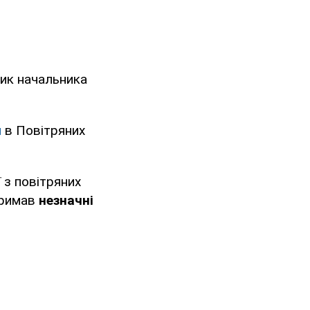
ник начальника
и
в Повітряних
ї з повітряних
тримав
незначні