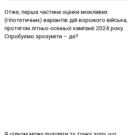
Отже, перша частина оцінки можливих
(гіпотетичних) варіантів дій ворожого війська,
протягом літньо-осінньої кампанії 2024 року.
Спробуємо зрозуміти – де?
Я цілком можу поділяти ту точку зору, що