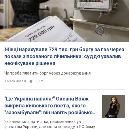
Жінці нарахували 729 тис. грн боргу за газ через
покази зіпсованого лічильника: суддя ухвалив
неочікуване рішення
Чи треба платити борг через донарахування
4 часа назад
6,1 т.
"Це Україна напала!" Оксана Вояж
викрила київського поета, якого
"зазомбували": він навіть російської
не знав, а тепер хоче геноциду
Як зазначила артистка, письменник був
українців
фанатом України, але після переїзду в РФ йому