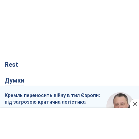
Rest
Думки
Кремль переносить війну в тил Європи:
під загрозою критична логістика
Віктор Ягун
57
На якому боці історії виступає Дональд