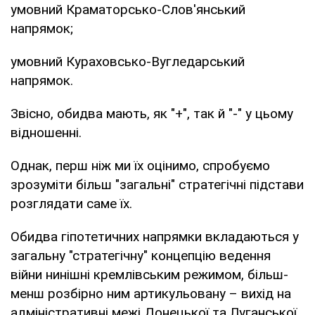
умовний Краматорсько-Слов'янський
напрямок;
умовний Кураховсько-Вугледарський
напрямок.
Звісно, обидва мають, як "+", так й "-" у цьому
відношенні.
Однак, перш ніж ми їх оцінимо, спробуємо
зрозуміти більш "загальні" стратегічні підстави
розглядати саме їх.
Обидва гіпотетичних напрямки вкладаються у
загальну "стратегічну" концепцію ведення
війни нинішні кремлівським режимом, більш-
менш розбірно ним артикульовану – вихід на
адміністративні межі Донецької та Луганської