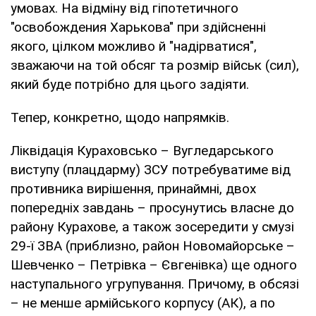
умовах. На відміну від гіпотетичного
"освобождения Харькова" при здійсненні
якого, цілком можливо й "надірватися",
зважаючи на той обсяг та розмір військ (сил),
який буде потрібно для цього задіяти.
Тепер, конкретно, щодо напрямків.
Ліквідація Кураховсько – Вугледарського
виступу (плацдарму) ЗСУ потребуватиме від
противника вирішення, принаймні, двох
попередніх завдань – просунутись власне до
району Курахове, а також зосередити у смузі
29-ї ЗВА (приблизно, район Новомайорське –
Шевченко – Петрівка – Євгенівка) ще одного
наступального угрупування. Причому, в обсязі
– не менше армійського корпусу (АК), а по