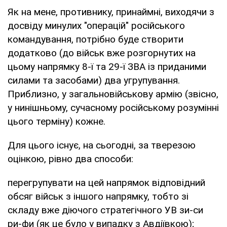
Як на мене, противнику, принаймні, виходячи з
досвіду минулих "операцій" російського
командування, потрібно буде створити
додатково (до військ вже розгорнутих на
цьому напрямку 8-ї та 29-ї ЗВА із приданими
силами та засобами) два угрупування.
Приблизно, у загальновійськову армію (звісно,
у нинішньому, сучасному російському розумінні
цього терміну) кожне.
Для цього існує, на сьогодні, за тверезою
оцінкою, рівно два способи:
перегрупувати на цей напрямок відповідний
обсяг військ з іншого напрямку, тобто зі
складу вже діючого стратегічного УВ зи-си
ри-фи (як це було у випадку з Авдіївкою);