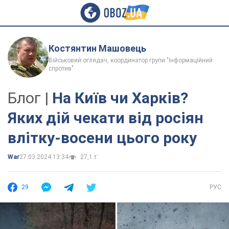
Костянтин Машовець
Військовий оглядач, координатор групи "Інформаційний
спротив"
Блог |
На Київ чи Харків?
Яких дій чекати від росіян
влітку-восени цього року
War
27.03.2024 13:34
27,1 т.
29
РУС