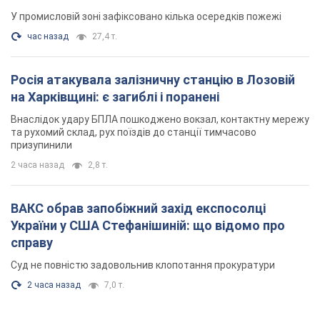
У промисловій зоні зафіксовано кілька осередків пожежі
час назад
27,4 т.
Росія атакувала залізничну станцію в Лозовій
на Харківщині: є загиблі і поранені
Внаслідок удару БПЛА пошкоджено вокзал, контактну мережу
та рухомий склад, рух поїздів до станції тимчасово
призупинили
2 часа назад
2,8 т.
ВАКС обрав запобіжний захід експосолці
України у США Стефанішиній: що відомо про
справу
Суд не повністю задовольнив клопотання прокуратури
2 часа назад
7,0 т.