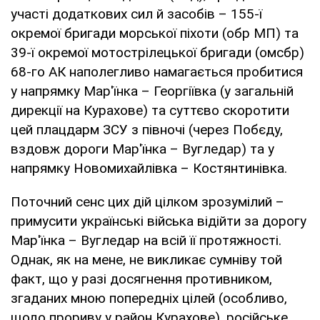
участі додаткових сил й засобів – 155-ї
окремої бригади морської піхоти (обр МП) та
39-ї окремої мотострілецької бригади (омсбр)
68-го АК наполегливо намагається пробитися
у напрямку Мар'їнка – Георгіївка (у загальній
дирекції на Курахове) та суттєво скоротити
цей плацдарм ЗСУ з півночі (через Побєду,
вздовж дороги Мар'їнка – Вугледар) та у
напрямку Новомихайлівка – Костянтинівка.
Поточний сенс цих дій цілком зрозумілий –
примусити українські війська відійти за дорогу
Мар'їнка – Вугледар на всій її протяжності.
Однак, як на мене, не викликає сумніву той
факт, що у разі досягнення противником,
згаданих мною попередніх цілей (особливо,
щодо прориву у район Курахове), російське