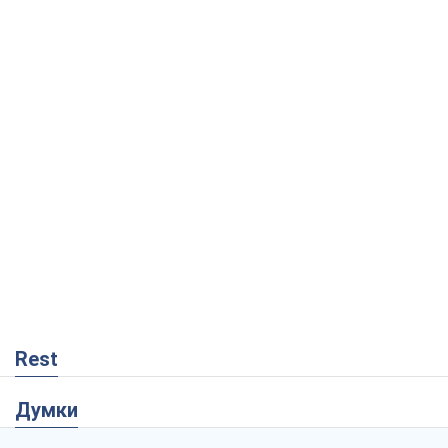
Rest
Думки
Кремль переносить війну в тил Європи:
під загрозою критична логістика
Віктор Ягун
558
На якому боці історії виступає Дональд
Трамп?
Віктор Каспрук
3,1 т.
Господарі Чорного моря: про козацьку
морську славу