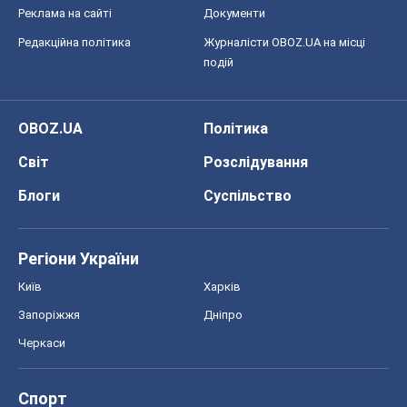
Регіони України
Київ
Харків
Запоріжжя
Дніпро
Черкаси
Спорт
Футбол
Баскетбол
Хокей
Бокс
Формула-1
Моя школа
ГДЗ
Підручники
Онлайн уроки
ДПА
ЗНО
НМТ
СНД посібники