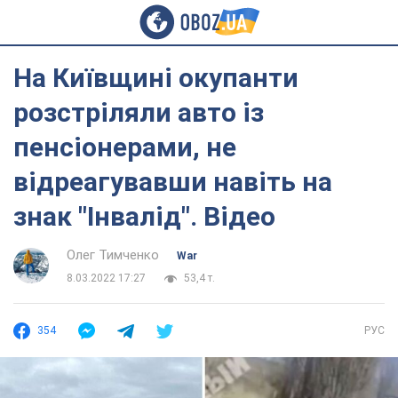
На Київщині окупанти
розстріляли авто із
пенсіонерами, не
відреагувавши навіть на
знак "Інвалід". Відео
Олег Тимченко
War
8.03.2022 17:27
53,4 т.
354
РУС