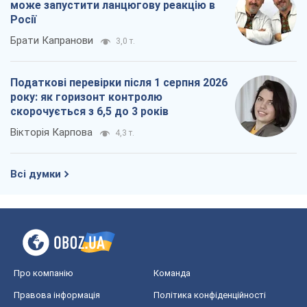
Про компанію
Команда
Правова інформація
Політика конфіденційності
Реклама на сайті
Документи
Редакційна політика
Журналісти OBOZ.UA на місці
подій
OBOZ.UA
Політика
Світ
Розслідування
Блоги
Суспільство