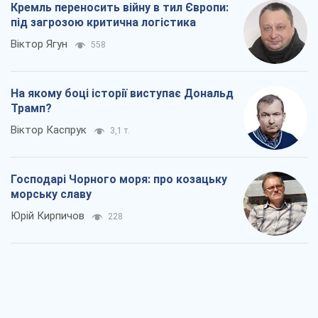
Юрій Кирпичов
228
"Покоління олів'є": звичка до
російського виявилася сильнішою за
війну
Руслан Горовий
2,1 т.