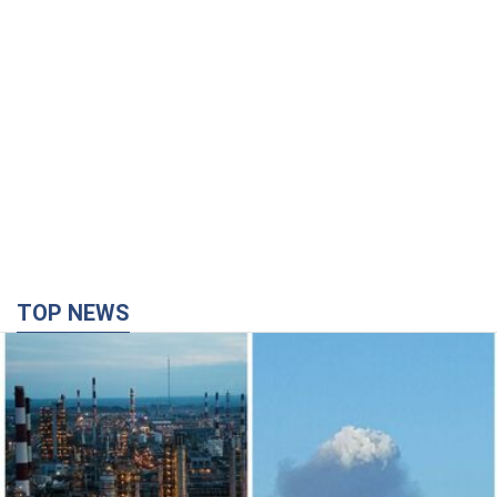
TOP NEWS
Сили оборони уразили НПЗ у Ярославлі і
Башкортостані: Зеленський розкрив деталі
операції. Фото і відео
У промисловій зоні зафіксовано кілька осередків пожежі
2 часа назад
32,7 т.
Росія атакувала залізничну станцію в Лозовій