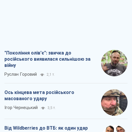
Ось кінцева мета російського
масованого удару
Ігор Чернецький
3,5 т.
Від Wildberries до ВТБ: як один удар
може запустити ланцюгову реакцію в
Росії
Брати Капранови
3,0 т.
Податкові перевірки після 1 серпня 2026
року: як горизонт контролю
скорочується з 6,5 до 3 років
Вікторія Карпова
4,3 т.
Всі думки