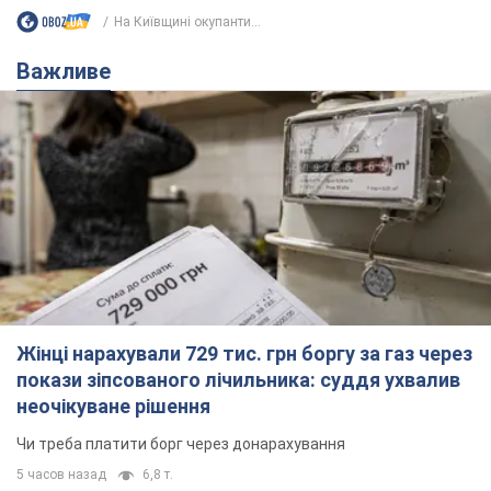
Жінці нарахували 729 тис. грн боргу за газ через
покази зіпсованого лічильника: суддя ухвалив
неочікуване рішення
Чи треба платити борг через донарахування
5 часов назад
6,8 т.
"Це Україна напала!" Оксана Вояж
викрила київського поета, якого
"зазомбували": він навіть російської
не знав, а тепер хоче геноциду
Як зазначила артистка, письменник був
українців
фанатом України, але після переїзду в РФ йому
"промили мозок"
3 часа назад
4,2 т.
"Був знесилений": в Україні врятували
пораненого грифа, який обрав для