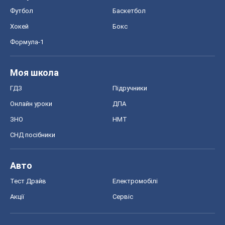
Авто
Тест Драйв
Електромобілі
Акції
Сервіс
Food Oboz
Рецепти
Напої
Дієти
Економіка
Ринки та компанії
Макроекономіка
MedOboz
Новини медицини
MAMACLUB