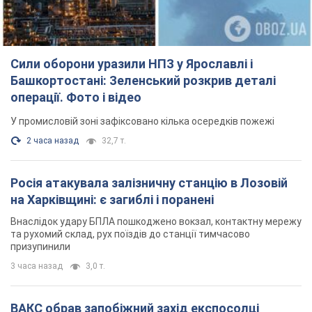
на Харківщині: є загиблі і поранені
Внаслідок удару БПЛА пошкоджено вокзал, контактну мережу
та рухомий склад, рух поїздів до станції тимчасово
призупинили
3 часа назад
3,0 т.
ВАКС обрав запобіжний захід експосолці
України у США Стефанішиній: що відомо про
справу
Суд не повністю задовольнив клопотання прокуратури
2 часа назад
7,5 т.