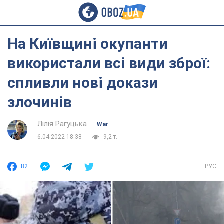
На Київщині окупанти
використали всі види зброї:
спливли нові докази
злочинів
Лілія Рагуцька
War
6.04.2022 18:38
9,2 т.
82
РУС