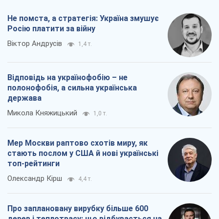
Не помста, а стратегія: Україна змушує
Росію платити за війну
Віктор Андрусів
1,4 т.
Відповідь на українофобію – не
полонофобія, а сильна українська
держава
Микола Княжицький
1,0 т.
Мер Москви раптово схотів миру, як
стають послом у США й нові українські
топ-рейтинги
Олександр Кірш
4,4 т.
Про заплановану вирубку більше 600
дерев і теплотрасу: що відбувається на