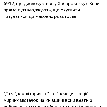
6912, що дислокується у Хабаровську). Вони
прямо підтверджують, що окупанти
готувалися до масових розстрілів.
"Для "демілітаризації" та "денацифікації"
мирних містечок на Київщині вони везли з
собою автоматичну зброю та важкі кулемети.