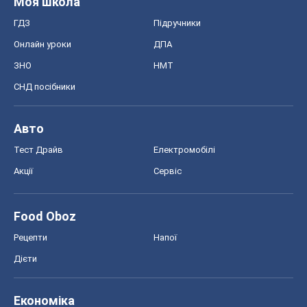
Моя школа
ГДЗ
Підручники
Онлайн уроки
ДПА
ЗНО
НМТ
СНД посібники
Авто
Тест Драйв
Електромобілі
Акції
Сервіс
Food Oboz
Рецепти
Напої
Дієти
Економіка