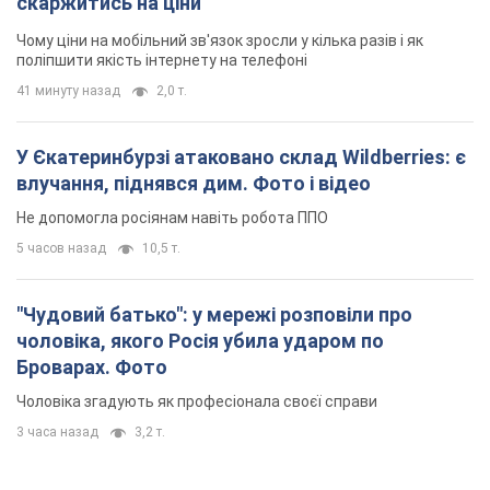
скаржитись на ціни
Чому ціни на мобільний зв'язок зросли у кілька разів і як
поліпшити якість інтернету на телефоні
41 минуту назад
2,0 т.
У Єкатеринбурзі атаковано склад Wildberries: є
влучання, піднявся дим. Фото і відео
Не допомогла росіянам навіть робота ППО
5 часов назад
10,5 т.
"Чудовий батько": у мережі розповіли про
чоловіка, якого Росія убила ударом по
Броварах. Фото
Чоловіка згадують як професіонала своєї справи
3 часа назад
3,2 т.