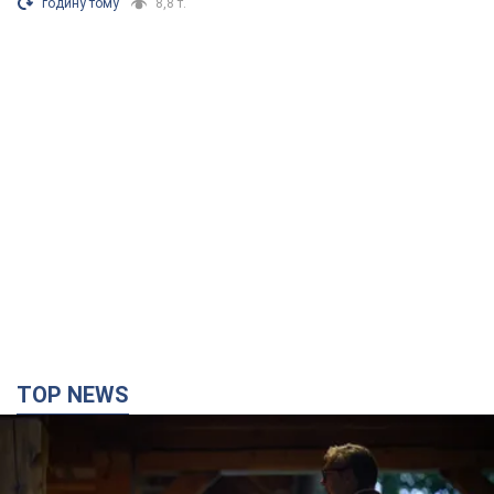
TOP NEWS
Зеленський вперше прибув до Сербії:
планується зустріч із Вучичем і не лише. Відео
Це перший візит глави держави до Бєлграда
9 хвилин тому
54,9 т.