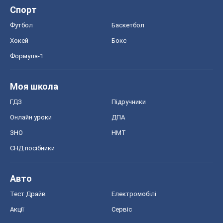
СНД посібники
Авто
Тест Драйв
Електромобілі
Акції
Сервіс
Food Oboz
Рецепти
Напої
Дієти
Економіка
Ринки та компанії
Макроекономіка
MedOboz