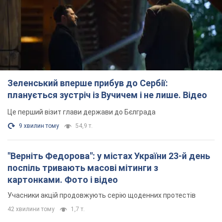
"Верніть Федорова": у містах України 23-й день
поспіль тривають масові мітинги з
картонками. Фото і відео
Учасники акцій продовжують серію щоденних протестів
42 хвилини тому
1,7 т.
Сенат США схвалив законопроєкт Грема про
санкції проти Росії: що далі
Документ передбачає нові економічні обмеження
26 хвилин тому
3,8 т.