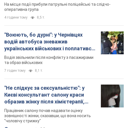
"Не слідкує за сексуальністю": у
Києві консультант салону краси
образив жінку після хімієтерапії,
розгорівся скандал. Фото
Працівник салону почав надавати оцінку
зовнішності жінки, сказавши, що вона носить
"чоловічу стрижку"
годину тому
8,8 т.