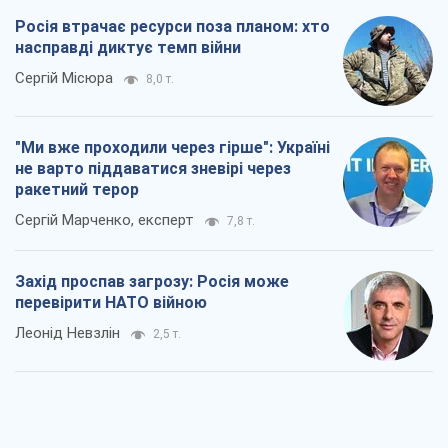
Захід проспав загрозу: Росія може
перевірити НАТО війною
Леонід Невзлін
2,5 т.
"Варта" та "Новатор" витримали
кулеметний обстріл і удар FPV-дрона,
врятувавши життя офіцеру ЗСУ