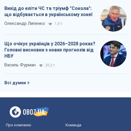
Всі думки
Про компанію
Команда
Правова інформація
Політика конфіденційності
Реклама на сайті
Документи
Редакційна політика
Журналісти OBOZ.UA на місці
подій
OBOZ.UA
Політика
Світ
Розслідування
Блоги
Суспільство