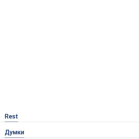
Rest
Думки
Росія втрачає ресурси поза планом: хто
насправді диктує темп війни
Сергій Місюра
8,0 т.
"Ми вже проходили через гірше": Україні
не варто піддаватися зневірі через
ракетний терор
Сергій Марченко, експерт
7,8 т.