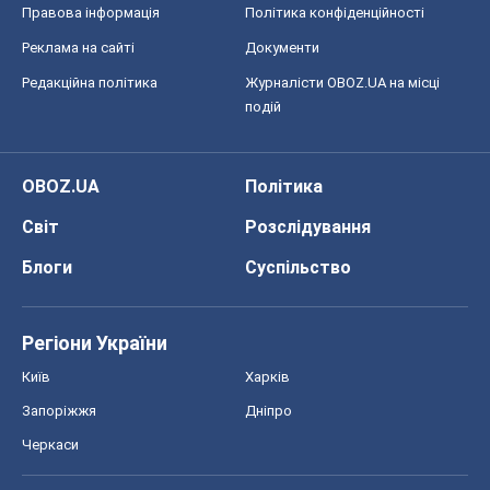
Регіони України
Київ
Харків
Запоріжжя
Дніпро
Черкаси
Спорт
Футбол
Баскетбол
Хокей
Бокс
Формула-1
Моя школа
ГДЗ
Підручники
Онлайн уроки
ДПА
ЗНО
НМТ