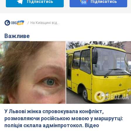
У Львові жінка спровокувала конфлікт,
розмовляючи російською мовою у маршрутці:
поліція склала адмінпротокол. Відео
На місце події прибули патрульні поліцейські та слідчо-
оперативна група
4 години тому
8,5 т.
"Воюють, бо дурні": у Чернівцях
водій автобуса зневажив
українських військових і поплатився.
Відео
Водія звільнили після конфлікту з пасажирами
та образ військових
7 годин тому
8,1 т.