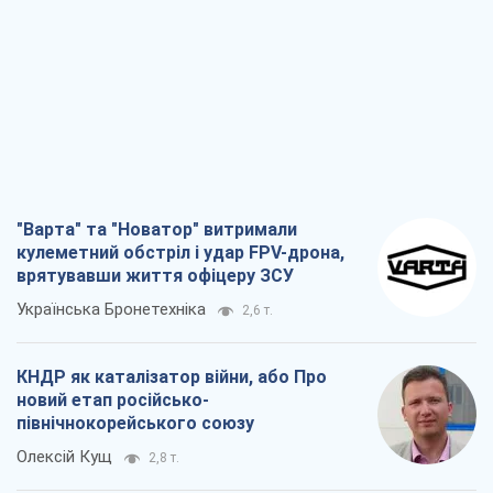
Українська Бронетехніка
2,6 т.
КНДР як каталізатор війни, або Про
новий етап російсько-
північнокорейського союзу
Олексій Кущ
2,8 т.
Вихід до еліти ЧС та тріумф "Сокола":
що відбувається в українському хокеї
Олександр Липенко
1,0 т.
Що очікує українців у 2026–2028 роках?
Головні висновки з нових прогнозів від
НБУ
Василь Фурман
20,2 т.