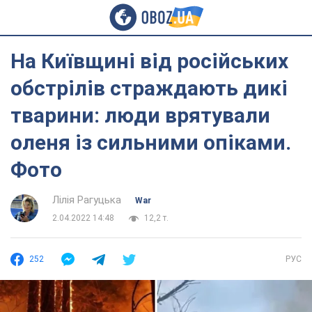
На Київщині від російських
обстрілів страждають дикі
тварини: люди врятували
оленя із сильними опіками.
Фото
Лілія Рагуцька
War
2.04.2022 14:48
12,2 т.
252
РУС