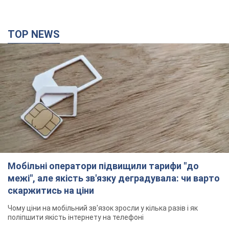
межі", але якість зв'язку деградувала: чи варто
скаржитись на ціни
Чому ціни на мобільний зв'язок зросли у кілька разів і як
поліпшити якість інтернету на телефоні
2 часа назад
15,0 т.
В окупованій Ялті прогриміли потужні вибухи:
валить чорний дим. Фото і відео
Місто, ймовірно, опинилося під атакою дронів
час назад
1,7 т.
У Коблевому на Миколаївщині стався вибух у
морі: загинув чоловік, є постраждалі
Чоловік, ймовірно, підірвався на морській міні
2 часа назад
2,7 т.