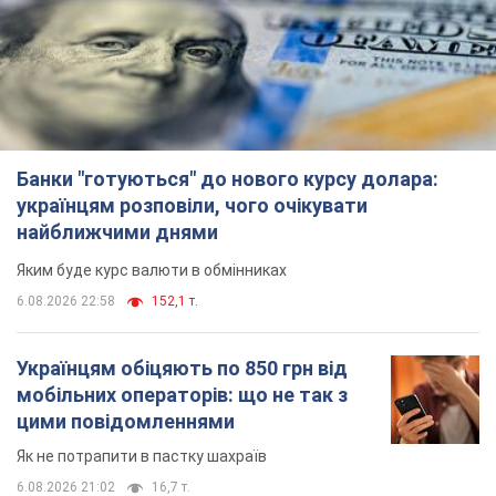
мобільних операторів: що не так з
цими повідомленнями
Як не потрапити в пастку шахраїв
6.08.2026 21:02
16,7 т.
Найдорожчий футболіст "Динамо"
забив "Карабаху" вже на 10-й хвилині
матчу. Відео
Поєдинок відбувається в Польщі
6.08.2026 20:48
7,0 т.