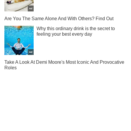
Підписуйся на наш Telegram. Отримуй тільки
найважливіше!
Підписатись
Підписатись
На Кінбурнській косі...