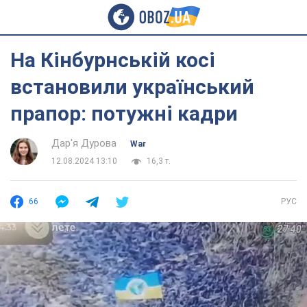
На Кінбурнській косі
встановили український
прапор: потужні кадри
Дар'я Дурова
War
12.08.2024 13:10
16,3 т.
66
РУС