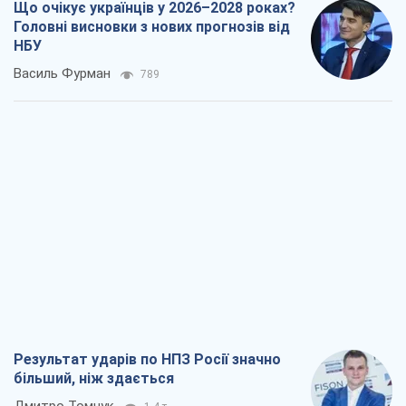
Результат ударів по НПЗ Росії значно
більший, ніж здається
Дмитро Томчук
1,4 т.
Не помста, а стратегія: Україна змушує
Росію платити за війну
Віктор Андрусів
2,5 т.
Відповідь на українофобію – не
полонофобія, а сильна українська
держава
Микола Княжицький
1,8 т.
Мер Москви раптово схотів миру, як