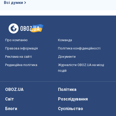
OBOZ.UA
Політика
Світ
Розслідування
Блоги
Суспільство
Регіони України
Київ
Харків
Запоріжжя
Дніпро
Черкаси
Спорт
Футбол
Баскетбол
Хокей
Бокс
Формула-1