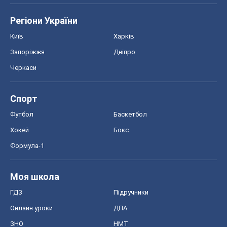
Моя школа
ГДЗ
Підручники
Онлайн уроки
ДПА
ЗНО
НМТ
СНД посібники
Авто
Тест Драйв
Електромобілі
Акції
Сервіс
Food Oboz
Рецепти
Напої
Дієти
Економіка