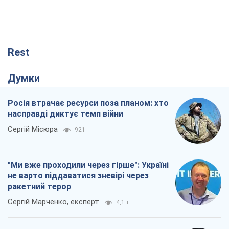
не варто піддаватися зневірі через
ракетний терор
Сергій Марченко, експерт
4,1 т.
Що очікує українців у 2026–2028 роках?
Головні висновки з нових прогнозів від
НБУ
Василь Фурман
789