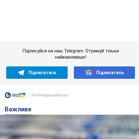
Важливе
Банки "готуються" до нового курсу долара:
українцям розповіли, чого очікувати
найближчими днями
Яким буде курс валюти в обмінниках
6.08.2026 22:58
152,1 т.
Українцям обіцяють по 850 грн від