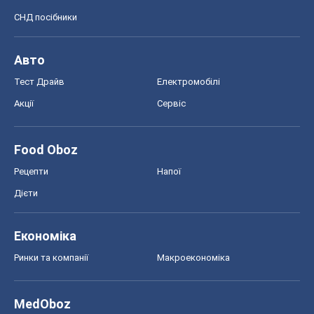
Ринки та компанії
Макроекономіка
MedOboz
Новини медицини
MAMACLUB
Шоу
Афіша
Плітки
Краса
Мода
Жіночий журнал