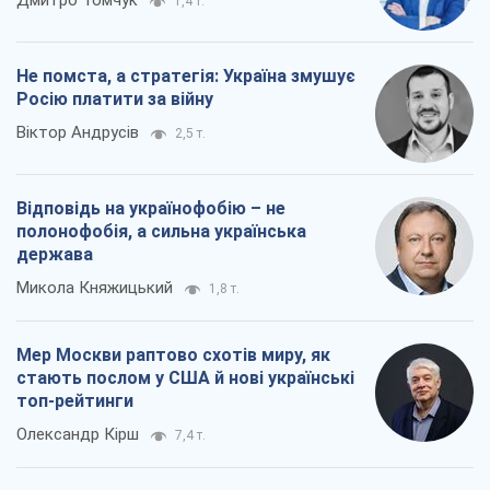
стають послом у США й нові українські
топ-рейтинги
Олександр Кірш
7,4 т.
Всі думки
Про компанію
Команда
Правова інформація
Політика конфіденційності
Реклама на сайті
Документи
Редакційна політика
Журналісти OBOZ.UA на місці
подій