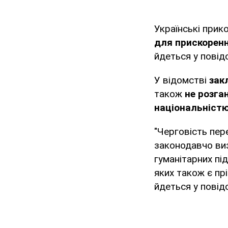
Українські прик
для прискоренн
йдеться у пові
У відомстві
зак
також
не розга
національніст
"Черговість пер
законодавчо ви
гуманітарних пі
яких також є пр
йдеться у повід