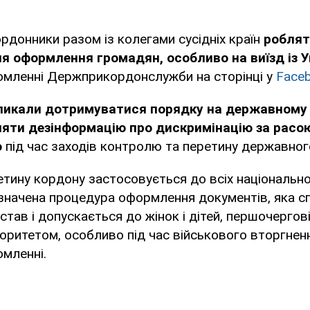
ордонники разом із колегами сусідніх країн
роблят
я оформлення громадян, особливо на виїзд із У
домленні Держприкордонслужби на сторінці у
Face
ликали дотримуватися порядку на державному 
няти дезінформацію про дискримінацію за расо
ю
під час заходів контролю та перетину державног
етину кордону застосовується до всіх національнос
значена процедура оформлення документів, яка с
дстав і допускається до жінок і дітей, першочергов
іоритетом, особливо під час військового вторгнення
омленні.