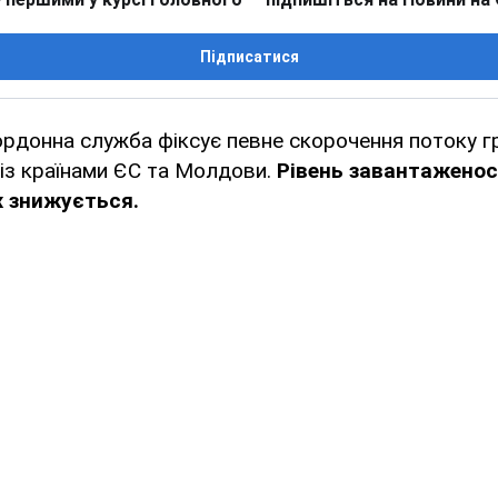
Підписатися
рдонна служба фіксує певне скорочення потоку г
 із країнами ЄС та Молдови.
Рівень завантаженос
ж знижується.