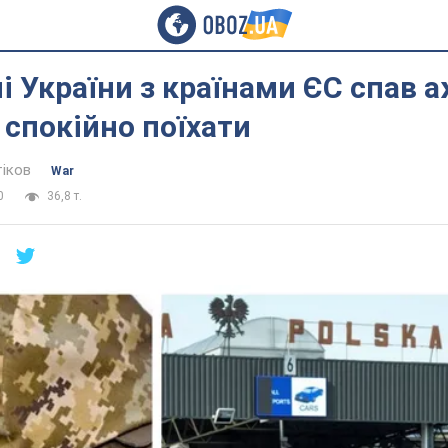
і України з країнами ЄС спав 
спокійно поїхати
тіков
War
0
36,8 т.