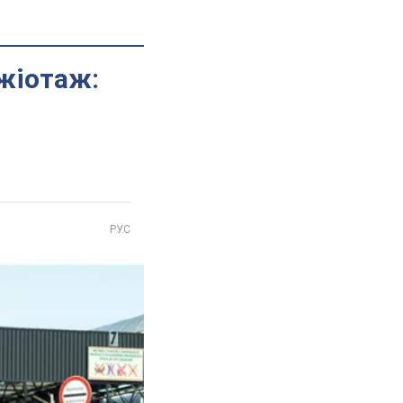
ажіотаж:
РУС