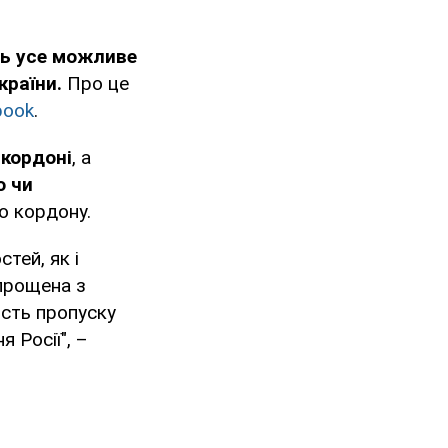
ь усе можливе
країни.
Про це
book
.
кордоні
, а
ю чи
о кордону.
тей, як і
прощена з
ість пропуску
 Росії", –