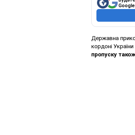
Google
Державна прико
кордоні України
пропуску тако