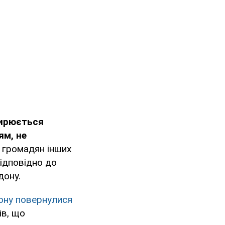
ширюється
ям, не
громадян інших
відповідно до
дону.
дону повернулися
ів, що