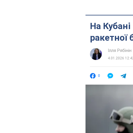
На Кубані
ракетної 
Ілля Рябінін
4.01.2026 12:4
0