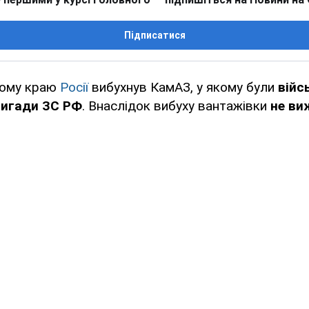
Підписатися
кому краю
Росії
вибухнув КамАЗ, у якому були
війс
бригади ЗС РФ
. Внаслідок вибуху вантажівки
не ви