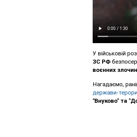
У військовій ро
ЗС РФ
безпосе
воєнних злочин
Нагадаємо, рані
держави-терори
"Внуково" та "