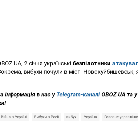
BOZ.UA, 2 січня українські
безпілотники
атакува
окрема, вибухи почули в місті Новокуйбишевськ,
на інформація в нас у
Telegram-каналі
OBOZ.UA та 
ки!
Війна в Україні
Вибухи в Росії
вибух
Україна
Головне управлінн