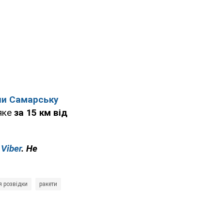
ли Самарську
 яке
за 15 км від
у
Viber
. Не
я розвідки
ракети