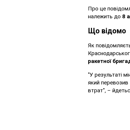
Про це повідом
належить до
8 
Що відомо
Як повідомляєть
Краснодарсько
ракетної брига
"У результаті м
який перевозив 
втрат", – йдетьс