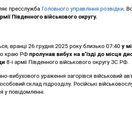
ляє пресслужба
Головного управління розвідки
. В
армії Південного військового округу.
ся, вранці 26 грудня 2025 року близько 07:40
у м
го краю РФ
пролунав вибух на в’їзді до місця дис
ди
8-ї армії Південного військового округу ЗС РФ.
інно-вибухового ураження загорівся військовий ав
особовий склад підрозділу. Російські військовос
я у повідомленні.