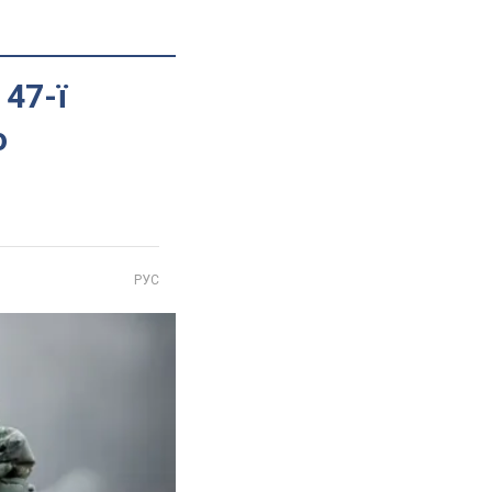
 47-ї
о
РУС