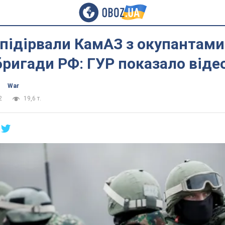
 підірвали КамАЗ з окупантами
бригади РФ: ГУР показало віде
War
2
19,6 т.