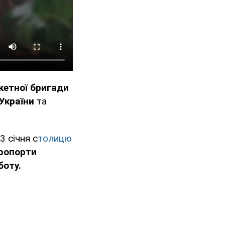
кетної бригади
 України
та
3 січня с
толицю
ропорти
боту.