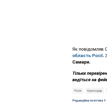
Як повідомляв O
область Росії
.
З
Самари.
Тільки перевіре
ведіться на фей
Росія
Краснодар
Редакційна політика