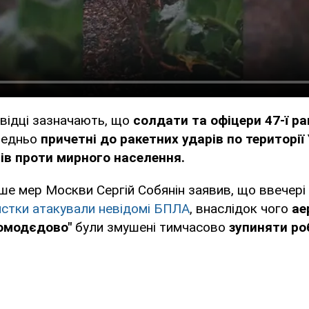
звідці зазначають, що
солдати та офіцери 47-ї ра
редньо
причетні до ракетних ударів по території
ів проти мирного населення.
ше мер Москви Сергій Собянін заявив, що ввечері 
стки атакували невідомі БПЛА
, внаслідок чого
ае
Домодєдово"
були змушені тимчасово
зупиняти ро