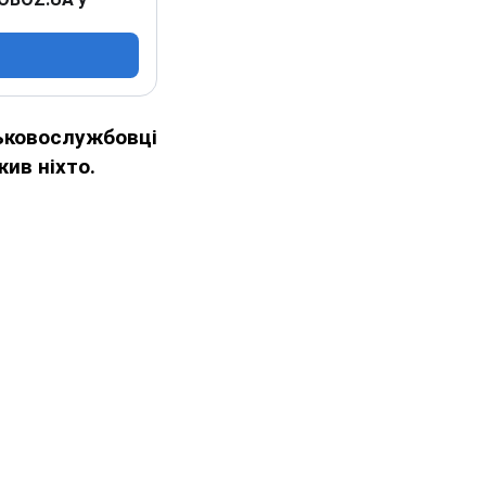
ьковослужбовці
жив ніхто.