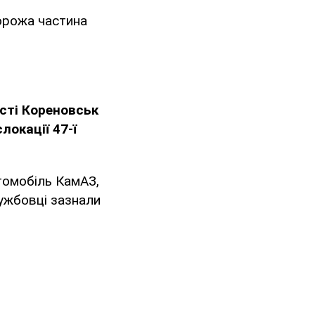
орожа частина
істі Кореновськ
локації 47-ї
томобіль КамАЗ,
лужбовці зазнали