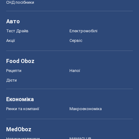
СНД посібники
Авто
Тест Драйв
Електромобілі
Акції
Сервіс
Food Oboz
Рецепти
Напої
Дієти
Економіка
Ринки та компанії
Макроекономіка
MedOboz
Новини медицини
MAMACLUB