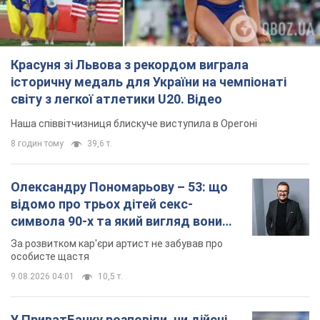
Красуня зі Львова з рекордом виграла
історичну медаль для України на чемпіонаті
світу з легкої атлетики U20. Відео
Наша співвітчизниця блискуче виступила в Орегоні
8 годин тому
39,6 т.
Олександру Пономарьову – 53: що
відомо про трьох дітей секс-
символа 90-х та який вигляд вони
мають
За розвитком кар'єри артист не забував про
особисте щастя
9.08.2026 04:01
10,5 т.
У ПриватБанку розповіли, чи дійсні