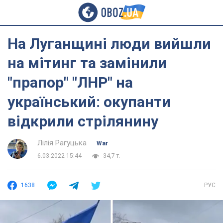
На Луганщині люди вийшли
на мітинг та замінили
"прапор" "ЛНР" на
український: окупанти
відкрили стрілянину
Лілія Рагуцька
War
6.03.2022 15:44
34,7 т.
1638
РУС