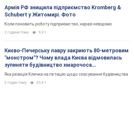
Армія РФ знищила підприємство Kromberg &
Schubert у Житомирі. Фото
Коли поновить роботу підприємство, наразі невідомо
2 години тому
9,9 т.
Києво-Печерську лавру закриють 80-метровим
"монстром"? Чому влада Києва відмовилась
зупиняти будівництво хмарочоса
"московського вірянина"
Яка реакція Кличка на петицію щодо скасування будівництва
6 годин тому
63,6 т.