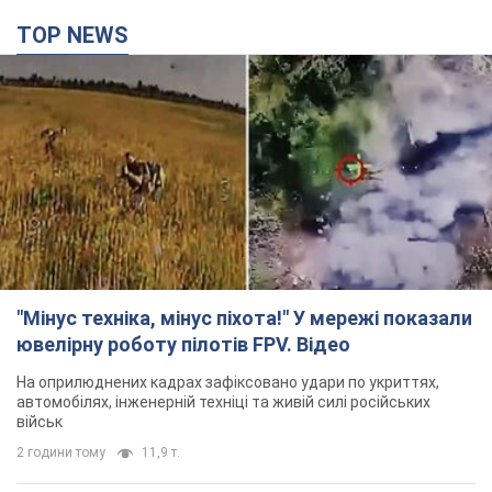
TOP NEWS
"Мінус техніка, мінус піхота!" У мережі показали
ювелірну роботу пілотів FPV. Відео
На оприлюднених кадрах зафіксовано удари по укриттях,
автомобілях, інженерній техніці та живій силі російських
військ
2 години тому
11,9 т.