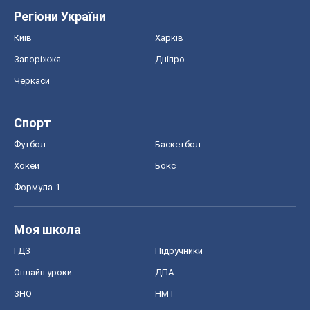
Регіони України
Київ
Харків
Запоріжжя
Дніпро
Черкаси
Спорт
Футбол
Баскетбол
Хокей
Бокс
Формула-1
Моя школа
ГДЗ
Підручники
Онлайн уроки
ДПА
ЗНО
НМТ