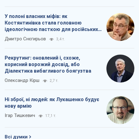
У полоні власних міфів: як
Костянтинівка стала головною
ідеологічною пасткою для російських
окупантів
Дмитро Снєгирьов
3,4 т.
Рекрутинг: оновлений і, схоже,
корисний ворожий досвід, або
Діалектика вибагливого боягузтва
Олександр Кірш
2,7 т.
Ні зброї, ні людей: як Лукашенко будує
нову армію
Ігар Тишкевич
17,1 т.
Всі думки