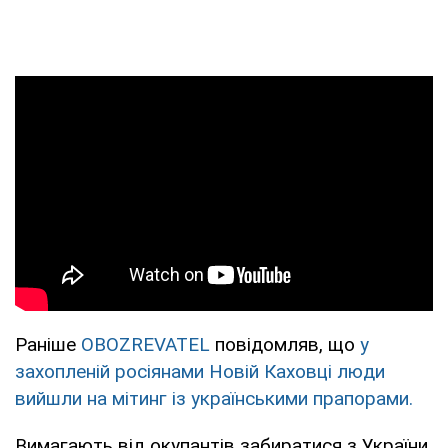
Раніше
OBOZREVATEL
повідомляв, що
у
захопленій росіянами Новій Каховці люди
вийшли на мітинг із українськими прапорами.
Вимагають від окупантів забиратися з України