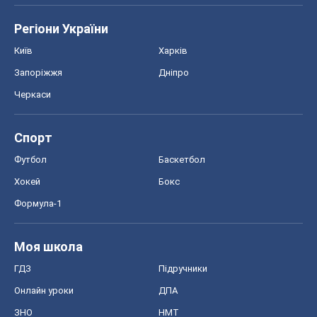
Регіони України
Київ
Харків
Запоріжжя
Дніпро
Черкаси
Спорт
Футбол
Баскетбол
Хокей
Бокс
Формула-1
Моя школа
ГДЗ
Підручники
Онлайн уроки
ДПА
ЗНО
НМТ