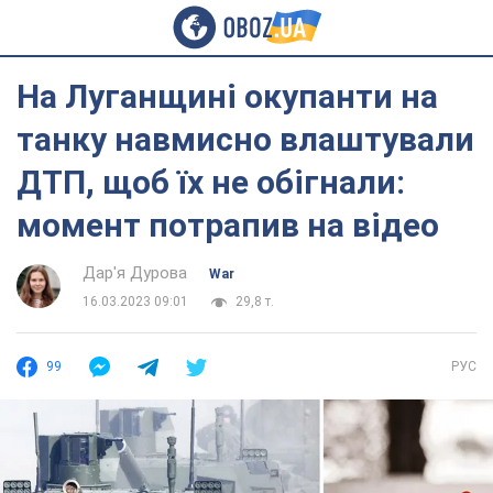
На Луганщині окупанти на
танку навмисно влаштували
ДТП, щоб їх не обігнали:
момент потрапив на відео
Дар'я Дурова
War
16.03.2023 09:01
29,8 т.
99
РУС