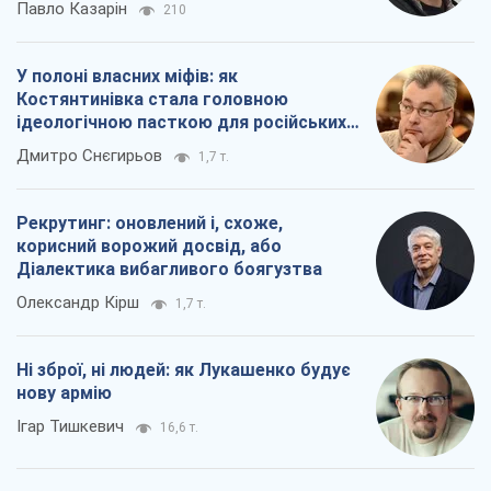
Павло Казарін
210
У полоні власних міфів: як
Костянтинівка стала головною
ідеологічною пасткою для російських
окупантів
Дмитро Снєгирьов
1,7 т.
Рекрутинг: оновлений і, схоже,
корисний ворожий досвід, або
Діалектика вибагливого боягузтва
Олександр Кірш
1,7 т.
Ні зброї, ні людей: як Лукашенко будує
нову армію
Ігар Тишкевич
16,6 т.