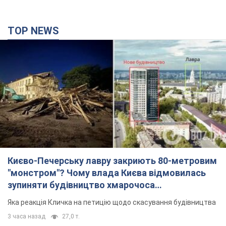
TOP NEWS
Києво-Печерську лавру закриють 80-метровим
"монстром"? Чому влада Києва відмовилась
зупиняти будівництво хмарочоса
"московського вірянина"
Яка реакція Кличка на петицію щодо скасування будівництва
3 часа назад
27,0 т.