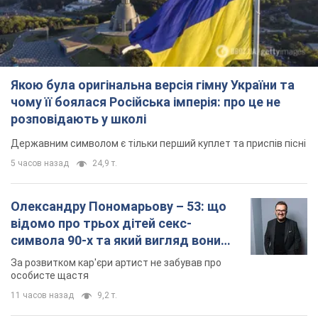
Якою була оригінальна версія гімну України та
чому її боялася Російська імперія: про це не
розповідають у школі
Державним символом є тільки перший куплет та приспів пісні
5 часов назад
24,9 т.
Олександру Пономарьову – 53: що
відомо про трьох дітей секс-
символа 90-х та який вигляд вони
мають
За розвитком кар'єри артист не забував про
особисте щастя
11 часов назад
9,2 т.