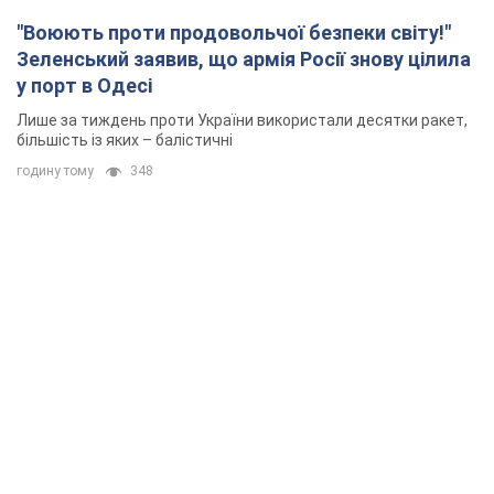
"Воюють проти продовольчої безпеки світу!"
Зеленський заявив, що армія Росії знову цілила
у порт в Одесі
Лише за тиждень проти України використали десятки ракет,
більшість із яких – балістичні
годину тому
348