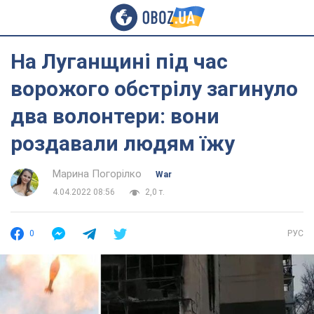
На Луганщині під час
ворожого обстрілу загинуло
два волонтери: вони
роздавали людям їжу
Марина Погорілко
War
4.04.2022 08:56
2,0 т.
0
РУС