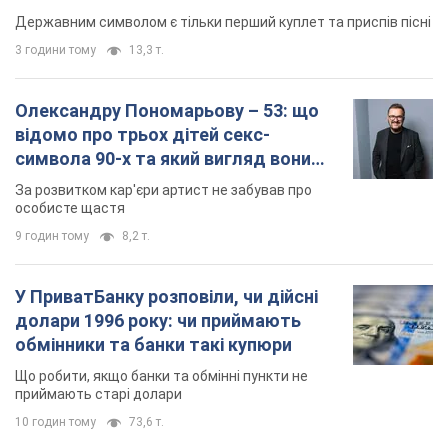
Державним символом є тільки перший куплет та приспів пісні
3 години тому
13,3 т.
Олександру Пономарьову – 53: що
відомо про трьох дітей секс-
символа 90-х та який вигляд вони
мають
За розвитком кар'єри артист не забував про
особисте щастя
9 годин тому
8,2 т.
У ПриватБанку розповіли, чи дійсні
долари 1996 року: чи приймають
обмінники та банки такі купюри
Що робити, якщо банки та обмінні пункти не
приймають старі долари
10 годин тому
73,6 т.