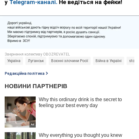
у
Telegram-каналі.
Не ведіться на фейки!
Україна
Луганськ
Воєнні злочини Росії
Війна в Україні
stopw
Редакційна політика