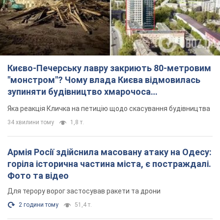
Києво-Печерську лавру закриють 80-метровим
"монстром"? Чому влада Києва відмовилась
зупиняти будівництво хмарочоса
"московського вірянина"
Яка реакція Кличка на петицію щодо скасування будівництва
34 хвилини тому
1,8 т.
Армія Росії здійснила масовану атаку на Одесу:
горіла історична частина міста, є постраждалі.
Фото та відео
Для терору ворог застосував ракети та дрони
2 години тому
51,4 т.