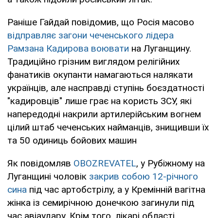
Раніше Гайдай повідомив, що Росія масово
відправляє загони чеченського лідера
Рамзана Кадирова воювати
на Луганщину.
Традиційно грізним виглядом релігійних
фанатиків окупанти намагаються налякати
українців, але насправді ступінь боєздатності
"кадировців" лише грає на користь ЗСУ, які
напередодні накрили артилерійським вогнем
цілий штаб чеченських найманців, знищивши їх
та 50 одиниць бойових машин
Як повідомляв
OBOZREVATEL
, у Рубіжному на
Луганщині чоловік
закрив собою 12-річного
сина
під час артобстрілу, а у Кремінній вагітна
жінка із семирічною донечкою загинули під
час авіаудару. Крім того, лікарі області