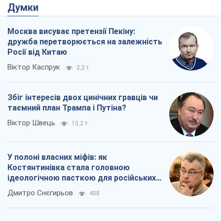
Думки
Москва висуває претензії Пекіну:
дружба перетворюється на залежність
Росії від Китаю
Віктор Каспрук
2,2 т.
Збіг інтересів двох цинічних гравців чи
таємний план Трампа і Путіна?
Віктор Швець
15,2 т.
У полоні власних міфів: як
Костянтинівка стала головною
ідеологічною пасткою для російських
окупантів
Дмитро Снєгирьов
408