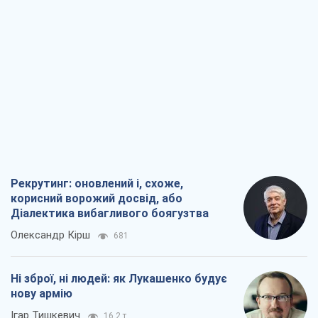
Рекрутинг: оновлений і, схоже,
корисний ворожий досвід, або
Діалектика вибагливого боягузтва
Олександр Кірш
681
Ні зброї, ні людей: як Лукашенко будує
нову армію
Ігар Тишкевич
16,2 т.