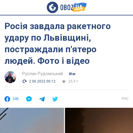
Росія завдала ракетного
удару по Львівщині,
постраждали п'ятеро
людей. Фото і відео
Руслан Рудомський
War
2.06.2022 00:12
25,9 т.
345
РУС