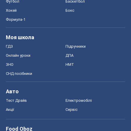
Футбол
Баскетбол
Хокей
Бокс
Формула-1
Моя школа
ГДЗ
Підручники
Онлайн уроки
ДПА
ЗНО
НМТ
СНД посібники
Авто
Тест Драйв
Електромобілі
Акції
Сервіс
Food Oboz