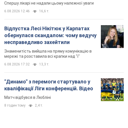
Спершу лікарі не надали цьому належної уваги
6.08.2026 12:46
16,6 т.
Відпустка Лесі Нікітюк у Карпатах
обернулася скандалом: чому ведучу
несправедливо захейтили
Знаменитість вийшла на пряму комунікацію в
мережі та розставила всі крапки над "і"
6.08.2026 17:32
13,3 т.
"Динамо" з перемоги стартувало у
кваліфікації Ліги конференцій. Відео
Матч відбувся в Любліні
8 годин тому
2,4 т.