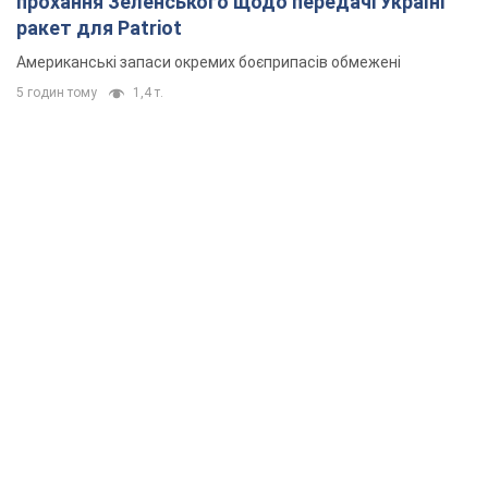
прохання Зеленського щодо передачі Україні
ракет для Patriot
Американські запаси окремих боєприпасів обмежені
5 годин тому
1,4 т.