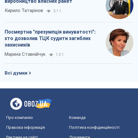
виробництво власних ракет
Кирило Татарінов
3,1 т.
Посмертна "презумпція винуватості":
хто дозволив ТЦК судити загиблих
захисників
Марина Ставнійчук
7,0 т.
Всі думки
Про компанію
Команда
Правова інформація
Політика конфіденційності
Реклама на сайті
Документи