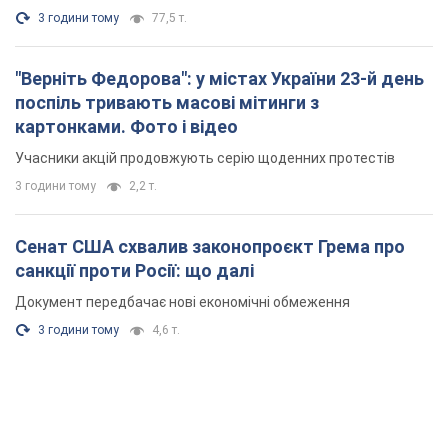
3 години тому
77,5 т.
"Верніть Федорова": у містах України 23-й день
поспіль тривають масові мітинги з
картонками. Фото і відео
Учасники акцій продовжують серію щоденних протестів
3 години тому
2,2 т.
Сенат США схвалив законопроєкт Грема про
санкції проти Росії: що далі
Документ передбачає нові економічні обмеження
3 години тому
4,6 т.