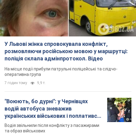
У Львові жінка спровокувала конфлікт,
розмовляючи російською мовою у маршрутці:
поліція склала адмінпротокол. Відео
На місце події прибули патрульні поліцейські та слідчо-
оперативна група
7 годин тому
9,9 т.
"Воюють, бо дурні": у Чернівцях
водій автобуса зневажив
українських військових і поплатився.
Відео
Водія звільнили після конфлікту з пасажирами
та образ військових