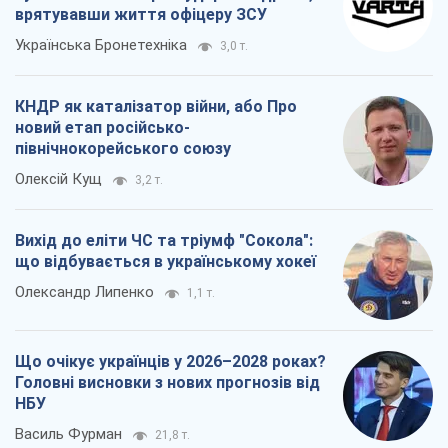
врятувавши життя офіцеру ЗСУ
Українська Бронетехніка
3,0 т.
КНДР як каталізатор війни, або Про
новий етап російсько-
північнокорейського союзу
Олексій Кущ
3,2 т.
Вихід до еліти ЧС та тріумф "Сокола":
що відбувається в українському хокеї
Олександр Липенко
1,1 т.
Що очікує українців у 2026–2028 роках?
Головні висновки з нових прогнозів від
НБУ
Василь Фурман
21,8 т.