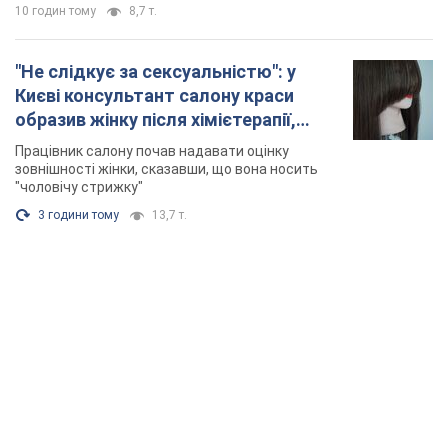
10 годин тому
8,7 т.
"Не слідкує за сексуальністю": у
Києві консультант салону краси
образив жінку після хімієтерапії,
розгорівся скандал. Фото
Працівник салону почав надавати оцінку
зовнішності жінки, сказавши, що вона носить
"чоловічу стрижку"
3 години тому
13,7 т.