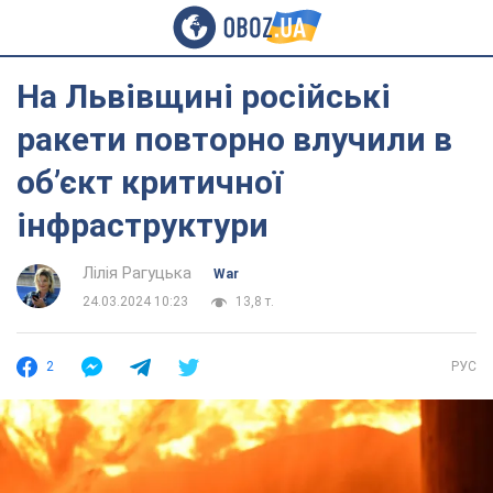
На Львівщині російські
ракети повторно влучили в
обʼєкт критичної
інфраструктури
Лілія Рагуцька
War
24.03.2024 10:23
13,8 т.
2
РУС