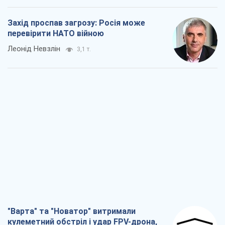
Захід проспав загрозу: Росія може
перевірити НАТО війною
Леонід Невзлін
3,1 т.
"Варта" та "Новатор" витримали
кулеметний обстріл і удар FPV-дрона,