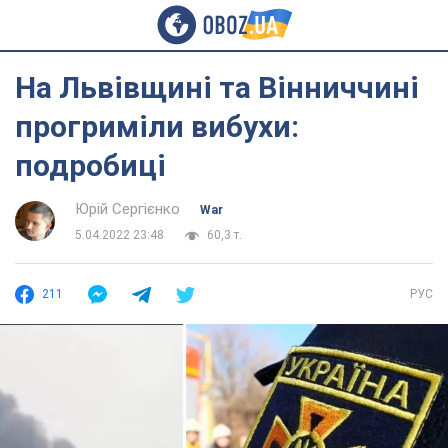
На Львівщині та Вінниччині
прогриміли вибухи:
подробиці
Юрій Сергієнко
War
5.04.2022 23:48
60,3 т.
211
РУС