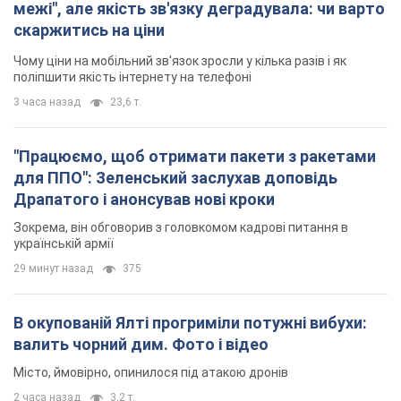
межі", але якість зв'язку деградувала: чи варто
скаржитись на ціни
Чому ціни на мобільний зв'язок зросли у кілька разів і як
поліпшити якість інтернету на телефоні
3 часа назад
23,6 т.
"Працюємо, щоб отримати пакети з ракетами
для ППО": Зеленський заслухав доповідь
Драпатого і анонсував нові кроки
Зокрема, він обговорив з головкомом кадрові питання в
українській армії
29 минут назад
375
В окупованій Ялті прогриміли потужні вибухи:
валить чорний дим. Фото і відео
Місто, ймовірно, опинилося під атакою дронів
2 часа назад
3,2 т.