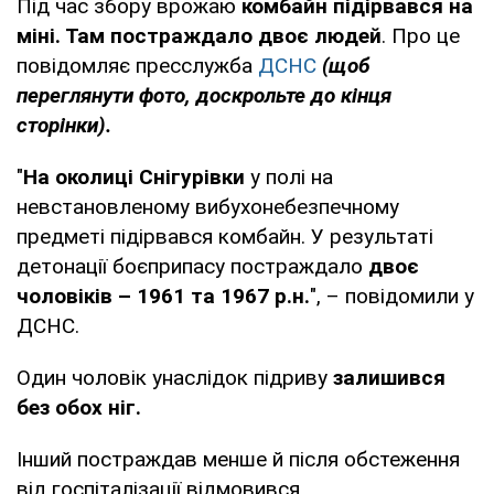
Під час збору врожаю
комбайн підірвався на
міні. Там постраждало двоє людей
. Про це
повідомляє пресслужба
ДСНС
(щоб
переглянути фото, доскрольте до кінця
сторінки).
"
На околиці Снігурівки
у полі на
невстановленому вибухонебезпечному
предметі підірвався комбайн. У результаті
детонації боєприпасу постраждало
двоє
чоловіків – 1961 та 1967 р.н.
", – повідомили у
ДСНС.
Один чоловік унаслідок підриву
залишився
без обох ніг.
Інший постраждав менше й після обстеження
від госпіталізації відмовився.