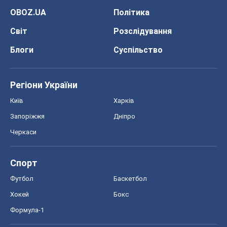
OBOZ.UA
Політика
Світ
Розслідування
Блоги
Суспільство
Регіони України
Київ
Харків
Запоріжжя
Дніпро
Черкаси
Спорт
Футбол
Баскетбол
Хокей
Бокс
Формула-1