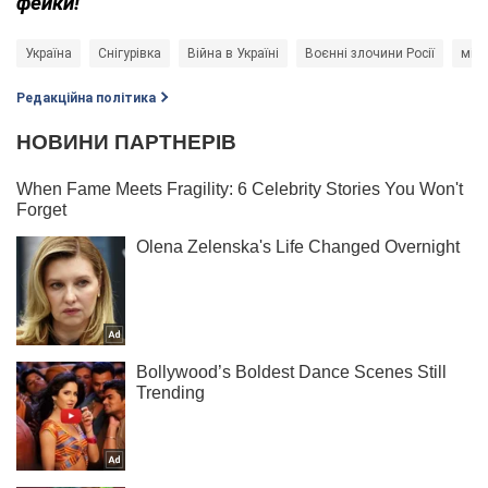
фейки!
Україна
Снігурівка
Війна в Україні
Воєнні злочини Росії
мін
Редакційна політика