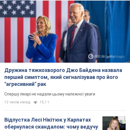
Дружина тяжкохворого Джо Байдена назвала
перший симптом, який сигналізував про його
"агресивний" рак
Спершу лікарі не надали цьому належної уваги
12 часов назад
15,1 т.
Відпустка Лесі Нікітюк у Карпатах
обернулася скандалом: чому ведучу