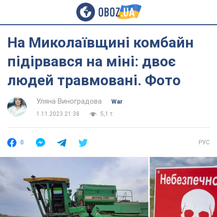
На Миколаївщині комбайн
підірвався на міні: двоє
людей травмовані. Фото
Уляна Виноградова
War
1.11.2023 21:38
5,1 т.
0
РУС