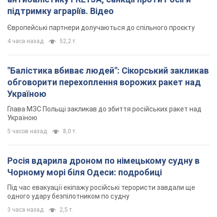
підтримку аграріїв. Відео
Європейські партнери долучаються до спільного проєкту
4 часа назад
52,2 т.
"Балістика вбиває людей": Сікорський закликав
обговорити перехоплення ворожих ракет над
Україною
Глава МЗС Польщі закликав до збиття російських ракет над
Україною
5 часов назад
8,0 т.
Росія вдарила дроном по німецькому судну в
Чорному морі біля Одеси: подробиці
Під час евакуації екіпажу російські терористи завдали ще
одного удару безпілотником по судну
3 часа назад
2,5 т.