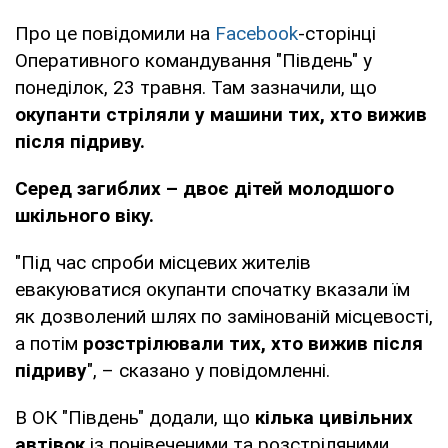
Про це повідомили на
Facebook
-сторінці
Оперативного командування "Південь" у
понеділок, 23 травня. Там зазначили, що
окупанти стріляли у машини тих, хто вижив
після підриву.
Серед загиблих – двоє дітей молодшого
шкільного віку.
"Під час спроби місцевих жителів
евакуюватися окупанти спочатку вказали їм
як дозволений шлях по замінованій місцевості,
а потім
розстрілювали тих, хто вижив після
підриву
", – сказано у повідомленні.
В ОК "Південь" додали, що
кілька цивільних
автівок
із понівеченими та розстріляними