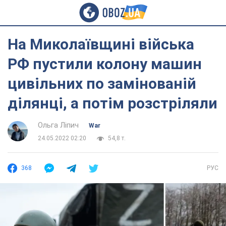
На Миколаївщині війська
РФ пустили колону машин
цивільних по замінованій
ділянці, а потім розстріляли
Ольга Ліпич
War
24.05.2022 02:20
54,8 т.
368
РУС