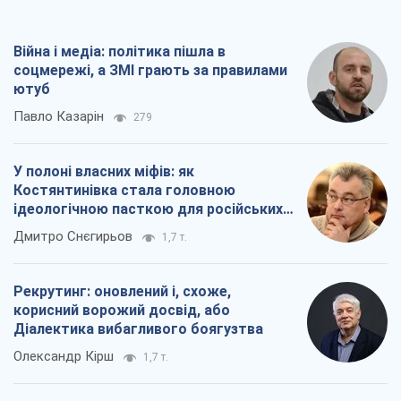
Війна і медіа: політика пішла в
соцмережі, а ЗМІ грають за правилами
ютуб
Павло Казарін
279
У полоні власних міфів: як
Костянтинівка стала головною
ідеологічною пасткою для російських
окупантів
Дмитро Снєгирьов
1,7 т.
Рекрутинг: оновлений і, схоже,
корисний ворожий досвід, або
Діалектика вибагливого боягузтва
Олександр Кірш
1,7 т.