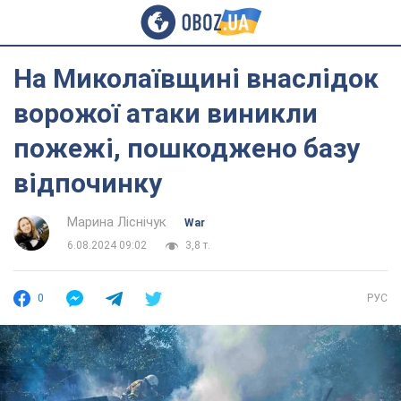
На Миколаївщині внаслідок
ворожої атаки виникли
пожежі, пошкоджено базу
відпочинку
Марина Ліснічук
War
6.08.2024 09:02
3,8 т.
0
РУС