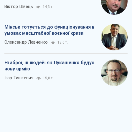
Віктор Швець
14,3 т.
Мінськ готується до функціонування в
умовах масштабної воєнної кризи
Олександр Левченко
18,6 т.
Ні зброї, ні людей: як Лукашенко будує
нову армію
Ігар Тишкевич
15,8 т.