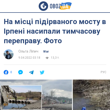
На місці підірваного мосту в
Ірпені насипали тимчасову
переправу. Фото
Ольга Ліпич
War
9.04.2022 03:18
13,3 т.
0
РУС