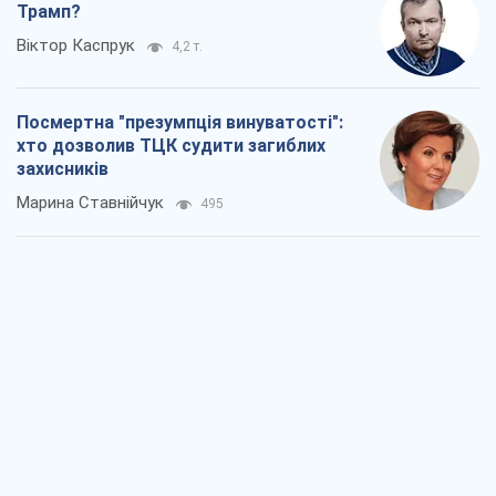
Трамп?
Віктор Каспрук
4,2 т.
Посмертна "презумпція винуватості":
хто дозволив ТЦК судити загиблих
захисників
Марина Ставнійчук
495