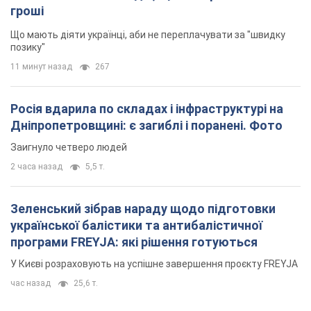
гроші
Що мають діяти українці, аби не переплачувати за "швидку
позику"
11 минут назад
267
Росія вдарила по складах і інфраструктурі на
Дніпропетровщині: є загиблі і поранені. Фото
Заигнуло четверо людей
2 часа назад
5,5 т.
Зеленський зібрав нараду щодо підготовки
української балістики та антибалістичної
програми FREYJA: які рішення готуються
У Києві розраховують на успішне завершення проєкту FREYJA
час назад
25,6 т.