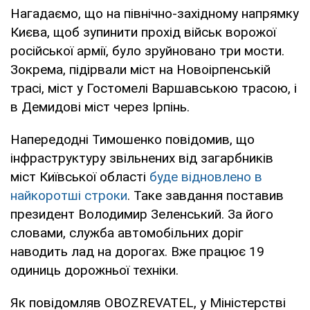
Нагадаємо, що на північно-західному напрямку
Києва, щоб зупинити прохід військ ворожої
російської армії, було зруйновано три мости.
Зокрема, підірвали міст на Новоірпенській
трасі, міст у Гостомелі Варшавською трасою, і
в Демидові міст через Ірпінь.
Напередодні Тимошенко повідомив, що
інфраструктуру звільнених від загарбників
міст Київської області
буде відновлено в
найкоротші строки
. Таке завдання поставив
президент Володимир Зеленський. За його
словами, служба автомобільних доріг
наводить лад на дорогах. Вже працює 19
одиниць дорожньої техніки.
Як повідомляв OBOZREVATEL, у Міністерстві