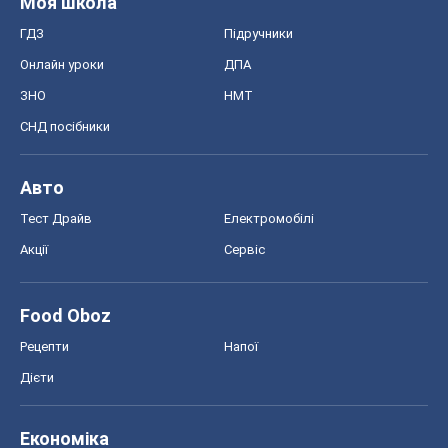
Моя школа
ГДЗ
Підручники
Онлайн уроки
ДПА
ЗНО
НМТ
СНД посібники
Авто
Тест Драйв
Електромобілі
Акції
Сервіс
Food Oboz
Рецепти
Напої
Дієти
Економіка