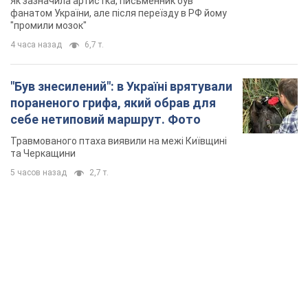
Як зазначила артистка, письменник був
українців
фанатом України, але після переїзду в РФ йому
"промили мозок"
4 часа назад
6,7 т.
"Був знесилений": в Україні врятували
пораненого грифа, який обрав для
себе нетиповий маршрут. Фото
Травмованого птаха виявили на межі Київщині
та Черкащини
5 часов назад
2,7 т.