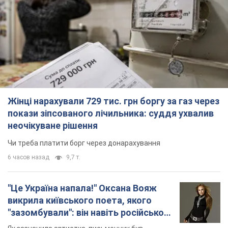
Жінці нарахували 729 тис. грн боргу за газ через
покази зіпсованого лічильника: суддя ухвалив
неочікуване рішення
Чи треба платити борг через донарахування
6 часов назад
9,7 т.
"Це Україна напала!" Оксана Вояж
викрила київського поета, якого
"зазомбували": він навіть російської
не знав, а тепер хоче геноциду