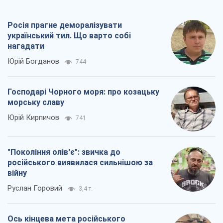
Росія прагне деморалізувати
український тил. Що варто собі
нагадати
Юрій Богданов
744
Господарі Чорного моря: про козацьку
морську славу
Юрій Кирпичов
741
"Покоління олів'є": звичка до
російського виявилася сильнішою за
війну
Руслан Горовий
3,4 т.
Ось кінцева мета російського