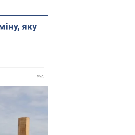
іну, яку
РУС