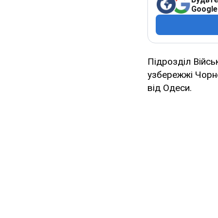
Google
Підрозділ Війсь
узбережжі Чорн
від Одеси.