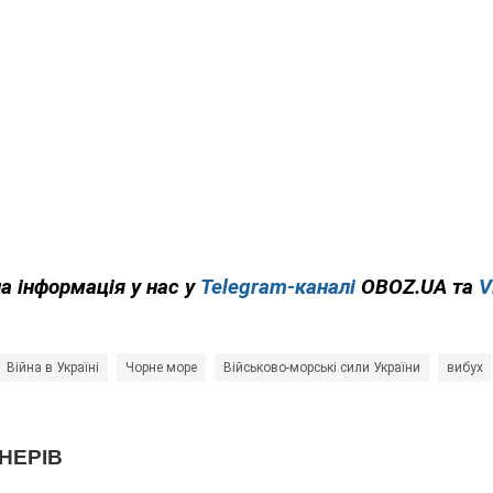
на інформація у нас у
Telegram-каналі
OBOZ.UA та
V
Війна в Україні
Чорне море
Військово-морські сили України
вибух