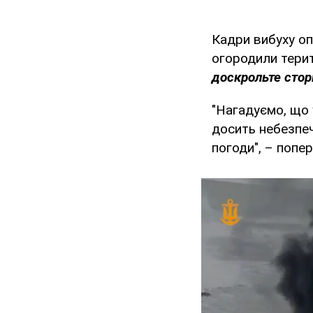
Кадри вибуху о
огородили тери
доскрольте сторі
"Нагадуємо, що
досить небезпеч
погоди", – попер