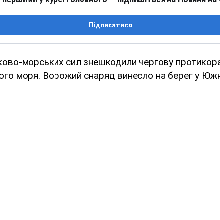
Підписатися
ково-морських сил знешкодили чергову протикора
ого моря. Ворожий снаряд винесло на берег у Юж