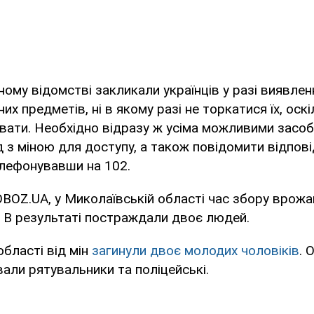
ому відомстві закликали українців у разі виявленн
х предметів, ні в якому разі не торкатися їх, оск
вати. Необхідно відразу ж усіма можливими засо
 з міною для доступу, а також повідомити відпові
елефонувавши на 102.
OBOZ.UA, у Миколаївській області час збору врож
. В результаті постраждали двоє людей.
області від мін
загинули двоє молодих чоловіків
. 
вали рятувальники та поліцейські.