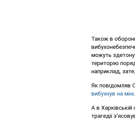
Також в оборонн
вибухонебезпечни
можуть здетону
територію поряд
наприклад, зат
Як повідомляв 
вибухнув на міні
А в Харківській 
трагедії з'ясову