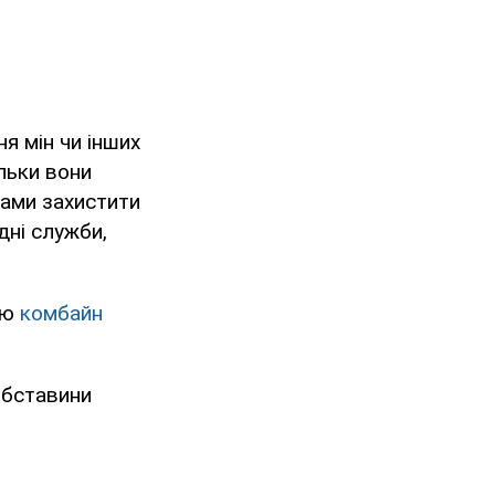
я мін чи інших
ільки вони
бами захистити
дні служби,
аю
комбайн
Обставини