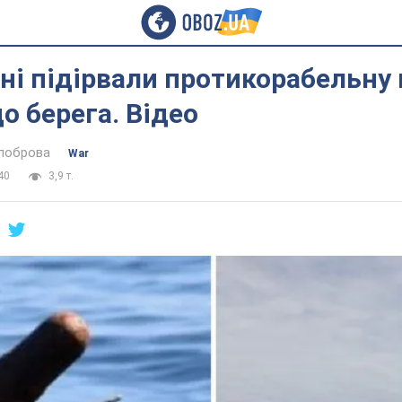
і підірвали протикорабельну м
о берега. Відео
ілоброва
War
40
3,9 т.