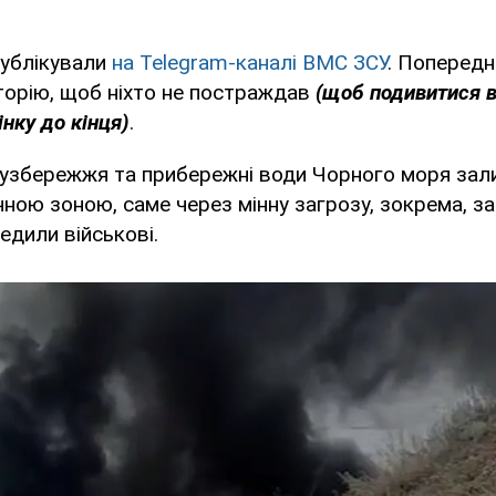
публікували
на Telegram-каналі ВМС ЗСУ
. Попередн
торію, щоб ніхто не постраждав
(щоб подивитися в
нку до кінця)
.
 узбережжя та прибережні води Чорного моря за
ною зоною, саме через мінну загрозу, зокрема, з
едили військові.