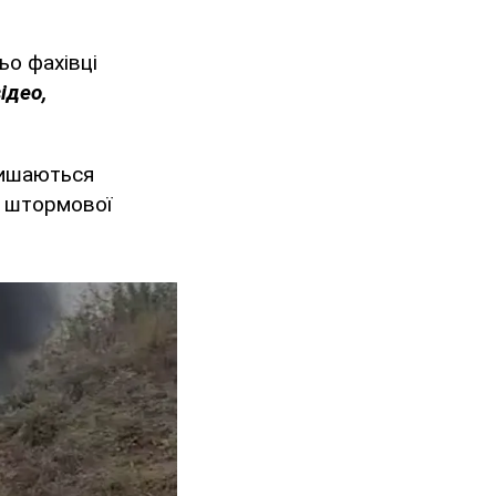
ьо фахівці
ідео,
лишаються
а штормової