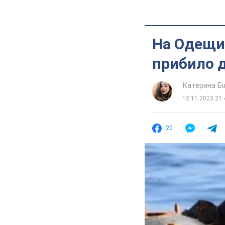
На Одещин
прибило д
Катерина Б
12.11.2023 21:
20