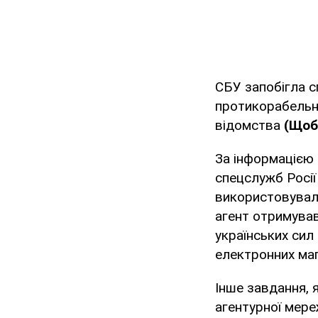
СБУ запобігла 
протикорабельн
відомства
(Щоб
За інформацією
спецслужб Росії
використовували
агент отримував
українських сил
електронних мап
Інше завдання, 
агентурної мереж