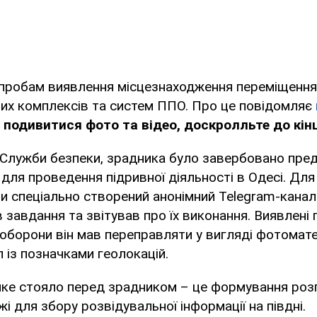
спробам виявлення місцезнаходження переміщення
их комплексів та систем ППО. Про це повідомляє
 подивитися фото та відео, доскролльте до кінц
 Служби безпеки, зрадника було завербовано пре
 для проведення підривної діяльності в Одесі. Для 
 спеціально створений анонімний Telegram-канал
 завдання та звітував про їх виконання. Виявлені п
 оборони він мав переправляти у вигляді фотомате
 із позначками геолокацій.
яке стояло перед зрадником – це формування роз
і для збору розвідувальної інформації на півдні.