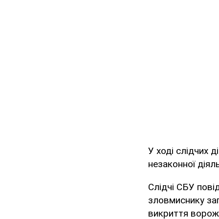
У ході слідчих 
незаконної діял
Слідчі СБУ пові
зловмиснику зап
викриття ворожо