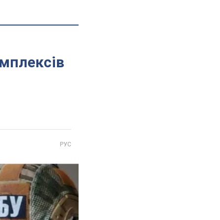
омплексів
РУС