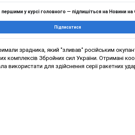
 першими у курсі головного — підпишіться на Новини на
Підписатися
имали зрадника, який "зливав" російським окупан
х комплексів Збройних сил України. Отримані коо
ла використати для здійснення серії ракетних удар