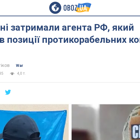
і затримали агента РФ, який
в позиції протикорабельних к
тіков
War
35
4,0 т.