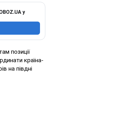
 OBOZ.UA у
там позиції
рдинати країна-
ів на півдні