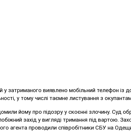
дій у затриманого виявлено мобільний телефон із 
ьності, у тому числі таємне листування з окупантам
домили йому про підозру у скоєнні злочину. Суд об
обіжний захід у вигляді тримання під вартою. За
го агента проводили співробітники СБУ на Одещи