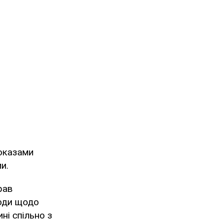
доказами
и.
рав
ходи щодо
ні спільно з