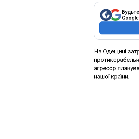
Будьте
Google
На Одещині затр
протикорабельни
агресор планува
нашої країни.