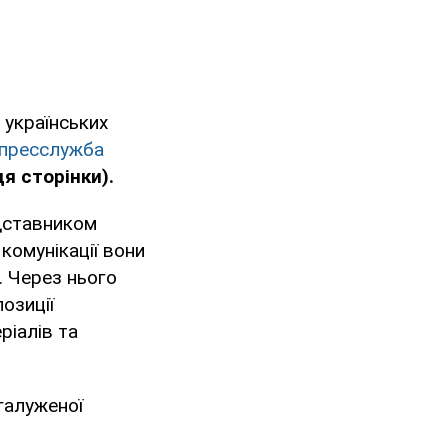
 українських
пресслужба
я сторінки).
дставником
комунікації вони
. Через нього
озиції
ріалів та
галуженої