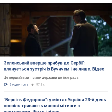
Зеленський вперше прибув до Сербії:
планується зустріч із Вучичем і не лише. Відео
Це перший візит глави держави до Бєлграда
5 годин тому
87,2 т.
"Верніть Федорова": у містах України 23-й день
поспіль тривають масові мітинги з
картонками. Фото і відео