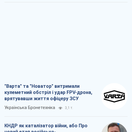
"Варта" та "Новатор" витримали
кулеметний обстріл і удар FPV-дрона,
врятувавши життя офіцеру ЗСУ
Українська Бронетехніка
3,1 т.
КНДР як каталізатор війни, або Про
новий етап російсько-