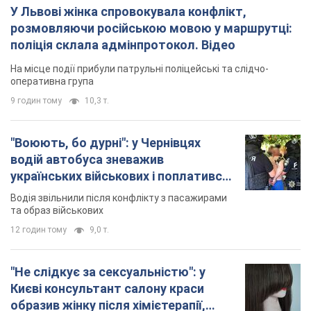
У Львові жінка спровокувала конфлікт,
розмовляючи російською мовою у маршрутці:
поліція склала адмінпротокол. Відео
На місце події прибули патрульні поліцейські та слідчо-
оперативна група
9 годин тому
10,3 т.
"Воюють, бо дурні": у Чернівцях
водій автобуса зневажив
українських військових і поплатився.
Відео
Водія звільнили після конфлікту з пасажирами
та образ військових
12 годин тому
9,0 т.
"Не слідкує за сексуальністю": у
Києві консультант салону краси
образив жінку після хімієтерапії,