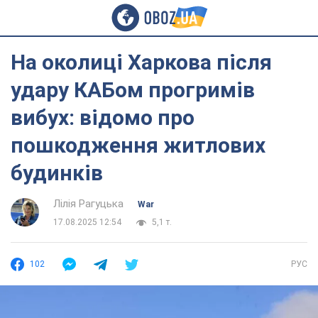
На околиці Харкова після
удару КАБом прогримів
вибух: відомо про
пошкодження житлових
будинків
Лілія Рагуцька
War
17.08.2025 12:54
5,1 т.
102
РУС