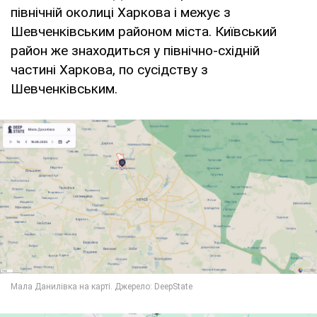
північній околиці Харкова і межує з
Шевченківським районом міста. Київський
район же знаходиться у північно-східній
частині Харкова, по сусідству з
Шевченківським.