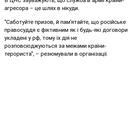
В ЦНС зауважують, що служба в армії країни-
агресора – це шлях в нікуди.
"Саботуйте призов, й пам’ятайте, що російське
правосуддя є фіктивним як і будь-які договори
укладені у рф, тому їх дія не
розповсюджуються за межами країни-
терориста", – резюмували в організації.