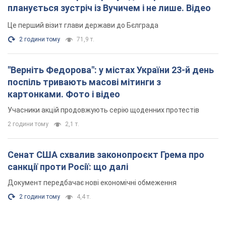
планується зустріч із Вучичем і не лише. Відео
Це перший візит глави держави до Бєлграда
2 години тому
71,9 т.
"Верніть Федорова": у містах України 23-й день
поспіль тривають масові мітинги з
картонками. Фото і відео
Учасники акцій продовжують серію щоденних протестів
2 години тому
2,1 т.
Сенат США схвалив законопроєкт Грема про
санкції проти Росії: що далі
Документ передбачає нові економічні обмеження
2 години тому
4,4 т.