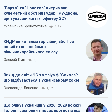
"Варта" та "Новатор" витримали
кулеметний обстріл і удар FPV-дрона,
врятувавши життя офіцеру ЗСУ
Українська Бронетехніка
2,9 т.
КНДР як каталізатор війни, або Про
новий етап російсько-
північнокорейського союзу
Олексій Кущ
3,1 т.
Вихід до еліти ЧС та тріумф "Сокола":
що відбувається в українському хокеї
Олександр Липенко
1,1 т.
Що очікує українців у 2026–2028 роках?
Головні висновки з нових прогнозів від