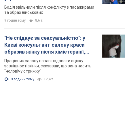
Відео
Водія звільнили після конфлікту з пасажирами
та образ військових
9 годин тому
8,6 т.
"Не слідкує за сексуальністю": у
Києві консультант салону краси
образив жінку після хімієтерапії,
розгорівся скандал. Фото
Працівник салону почав надавати оцінку
зовнішності жінки, сказавши, що вона носить
"чоловічу стрижку"
3 години тому
12,4 т.