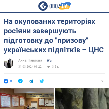
На окупованих територіях
росіяни завершують
підготовку до "призову"
українських підлітків – ЦНС
Анна Павлова
War
31.03.2024 01:22
3,5 т.
0
РУС