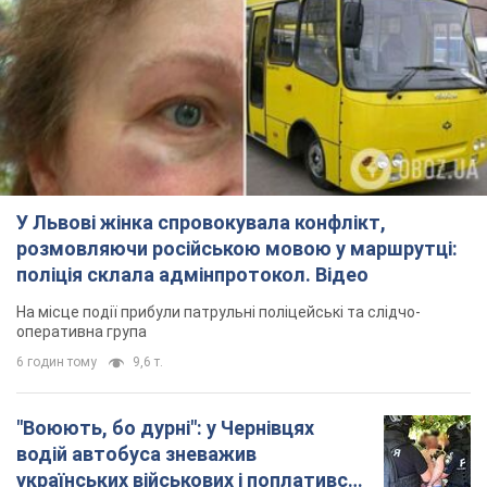
У Львові жінка спровокувала конфлікт,
розмовляючи російською мовою у маршрутці:
поліція склала адмінпротокол. Відео
На місце події прибули патрульні поліцейські та слідчо-
оперативна група
6 годин тому
9,6 т.
"Воюють, бо дурні": у Чернівцях
водій автобуса зневажив
українських військових і поплатився.