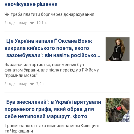
неочікуване рішення
Чи треба платити борг через донарахування
6 годин тому
10,1 т.
"Це Україна напала!" Оксана Вояж
викрила київського поета, якого
"зазомбували": він навіть російської
не знав, а тепер хоче геноциду
Як зазначила артистка, письменник був
українців
фанатом України, але після переїзду в РФ йому
"промили мозок"
5 годин тому
7,0 т.
"Був знесилений": в Україні врятували
пораненого грифа, який обрав для
себе нетиповий маршрут. Фото
Травмованого птаха виявили на межі Київщині
та Черкащини