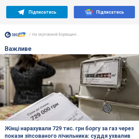
Підписатись
Підписатись
На окупованій Борівщині...
Важливе
Жінці нарахували 729 тис. грн боргу за газ через
покази зіпсованого лічильника: суддя ухвалив