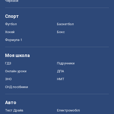
Черкаси
Спорт
Футбол
Баскетбол
Хокей
Бокс
Формула-1
Моя школа
ГДЗ
Підручники
Онлайн уроки
ДПА
ЗНО
НМТ
СНД посібники
Авто
Тест Драйв
Електромобілі