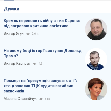
Думки
Кремль переносить війну в тил Європи:
під загрозою критична логістика
Віктор Ягун
2,6 т.
На якому боці історії виступає Дональд
Трамп?
Віктор Каспрук
4,3 т.
Посмертна "презумпція винуватості":
хто дозволив ТЦК судити загиблих
захисників
Марина Ставнійчук
615