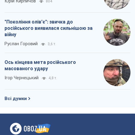
Юрій Кирпичов
804
"Покоління олів'є": звичка до
російського виявилася сильнішою за
війну
Руслан Горовий
3,6 т.
Ось кінцева мета російського
масованого удару
Ігор Чернецький
4,8 т.
Всі думки