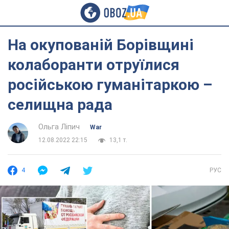
На окупованій Борівщині
колаборанти отруїлися
російською гуманітаркою –
селищна рада
Ольга Ліпич
War
12.08.2022 22:15
13,1 т.
4
РУС