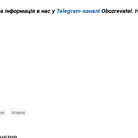
на інформація в нас у
Telegram-каналі
Obozrevatel. 
їні
stopwar