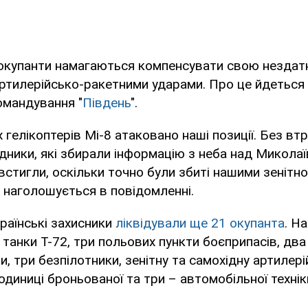
 окупанти намагаються компенсувати свою нездатн
артилерійсько-ракетними ударами. Про це йдеться 
омандування "
Південь
".
гелікоптерів Мі-8 атаковано наші позиції. Без втр
ідники, які збирали інформацію з неба над Микола
 встигли, оскільки точно були збиті нашими зенітн
– наголошується в повідомленні.
раїнські захисники
ліквідували ще 21 окупанта
. Н
танки Т-72, три польових пункти боєприпасів, два
и, три безпілотники, зенітну та самохідну артилері
одиниці броньованої та три – автомобільної технік