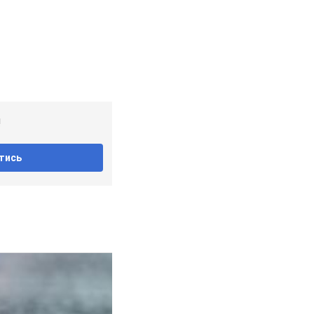
!
тись