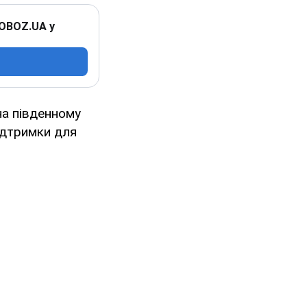
 OBOZ.UA у
на південному
ідтримки для