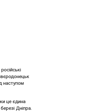
 російські
Сєвєродонецьк
д наступом
ки це єдина
 березі Дніпра.