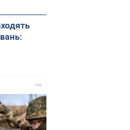
аходять
вань:
РУС