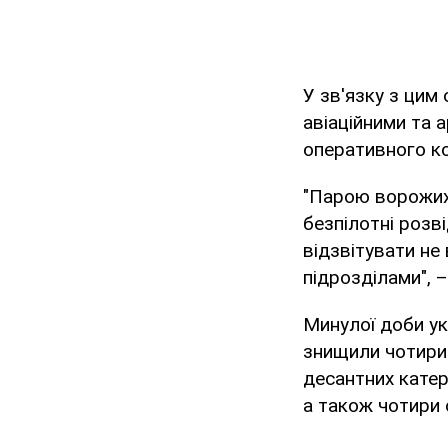
У зв'язку з цим
авіаційними та 
оперативного к
"Парою ворожих 
безпілотні розв
відзвітувати не
підрозділами", 
Минулої доби ук
знищили чотири 
десантних катер
а також чотири 