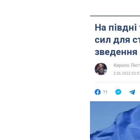
На півдні
сил для с
зведення 
Кирило Лют
2.06.2022 02:5
11