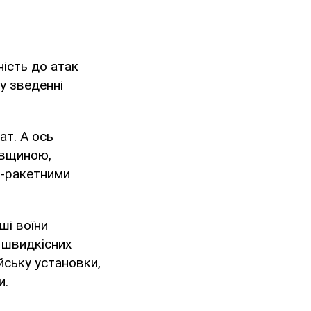
ість до атак
у зведенні
ат. А ось
ївщиною,
о-ракетними
аші воїни
 швидкісних
йську установки,
и.