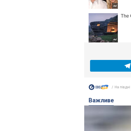
На півдні 
Важливе