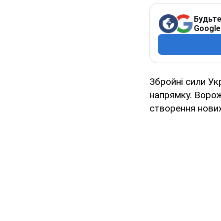
Будьте
Google
Збройні сили Ук
напрямку. Ворож
створення нових