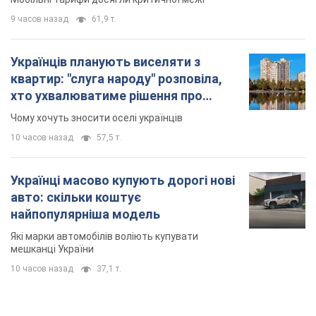
9 часов назад
61,9 т.
Українців планують виселяти з
квартир: "слуга народу" розповіла,
хто ухвалюватиме рішення про
знесення будинків
Чому хочуть зносити оселі українців
10 часов назад
57,5 т.
Українці масово купують дорогі нові
авто: скільки коштує
найпопулярніша модель
Які марки автомобілів воліють купувати
мешканці України
10 часов назад
37,1 т.