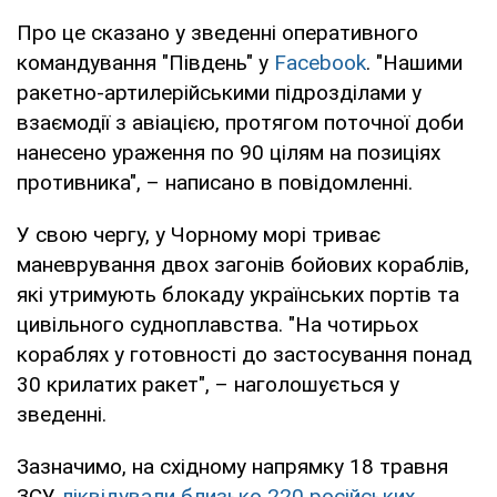
Про це сказано у зведенні оперативного
командування "Південь" у
Facebook
. "Нашими
ракетно-артилерійськими підрозділами у
взаємодії з авіацією, протягом поточної доби
нанесено ураження по 90 цілям на позиціях
противника", – написано в повідомленні.
У свою чергу, у Чорному морі триває
маневрування двох загонів бойових кораблів,
які утримують блокаду українських портів та
цивільного судноплавства. "На чотирьох
кораблях у готовності до застосування понад
30 крилатих ракет", – наголошується у
зведенні.
Зазначимо, на східному напрямку 18 травня
ЗСУ
ліквідували близько 220 російських