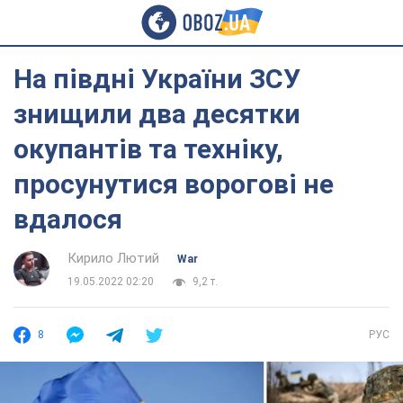
На півдні України ЗСУ
знищили два десятки
окупантів та техніку,
просунутися ворогові не
вдалося
Кирило Лютий
War
19.05.2022 02:20
9,2 т.
8
РУС