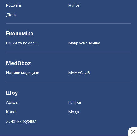
Рецепти
Напої
Дієти
Економіка
Ринки та компанії
Макроекономіка
MedOboz
Новини медицини
MAMACLUB
Шоу
Афіша
Плітки
Краса
Мода
Жіночий журнал