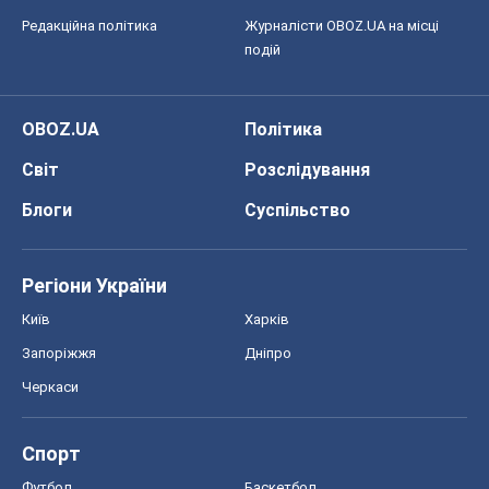
Редакційна політика
Журналісти OBOZ.UA на місці
подій
OBOZ.UA
Політика
Світ
Розслідування
Блоги
Суспільство
Регіони України
Київ
Харків
Запоріжжя
Дніпро
Черкаси
Спорт
Футбол
Баскетбол