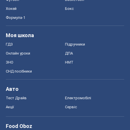
Хокей
Бокс
Формула-1
Моя школа
ГДЗ
Підручники
Онлайн уроки
ДПА
ЗНО
НМТ
СНД посібники
Авто
Тест Драйв
Електромобілі
Акції
Сервіс
Food Oboz