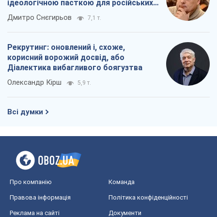
ідеологічною пасткою для російських
окупантів
Дмитро Снєгирьов
7,1 т.
Рекрутинг: оновлений і, схоже,
корисний ворожий досвід, або
Діалектика вибагливого боягузтва
Олександр Кірш
5,9 т.
Всі думки
Про компанію
Команда
Правова інформація
Політика конфіденційності
Реклама на сайті
Документи