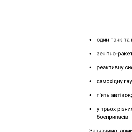
один танк та
зенітно-раке
реактивну си
самохідну га
п'ять автівок;
у трьох різн
боєприпасів.
Зазначимо, армі