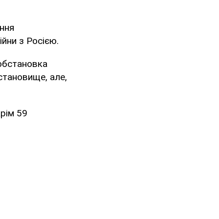
ння
ійни з Росією.
 обстановка
становище, але,
рім 59