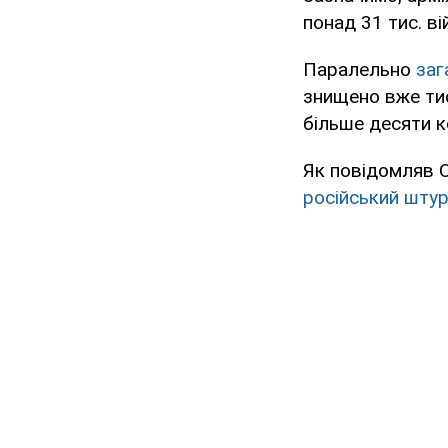
понад 31 тис. ві
Паралельно
заг
знищено вже тися
більше десяти к
Як повідомляв O
російський шту