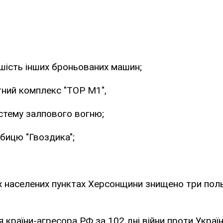
 шість інших броньованих машин;
тний комплекс "ТОР М1",
стему залпового вогню;
убицю "Гвоздика";
их населених пунктах Херсонщини знищено три пол
я країни-агресора РФ за 102 дні війни проти Украї