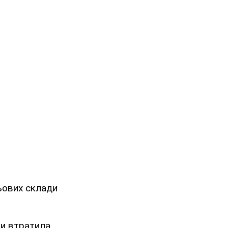
ьових склади
ни втратила