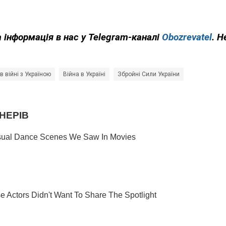
 інформація в нас у Telegram-каналі
Obozrevatel
. Н
 в війні з Україною
Війна в Україні
Збройні Сили України