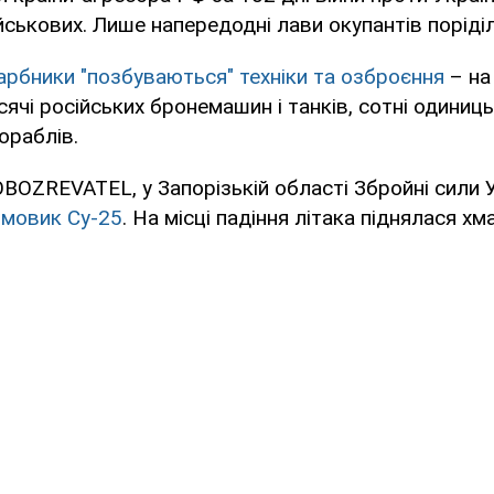
йськових. Лише напередодні лави окупантів поріділ
арбники "позбуваються" техніки та озброєння
– на
чі російських бронемашин і танків, сотні одиниць 
ораблів.
BOZREVATEL, у Запорізькій області Збройні сили 
рмовик Су-25
. На місці падіння літака піднялася хм