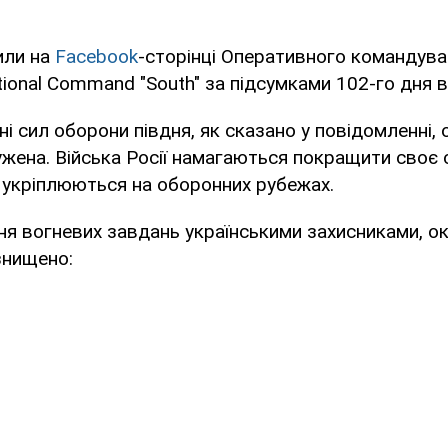
или на
Facebook
-сторінці Оперативного командува
tional Command "South" за підсумками 102-го дня в
оні сил оборони півдня, як сказано у повідомленні,
жена. Війська Росії намагаються покращити своє 
, укріплюються на оборонних рубежах.
ня вогневих завдань українськими захисниками, ок
знищено: