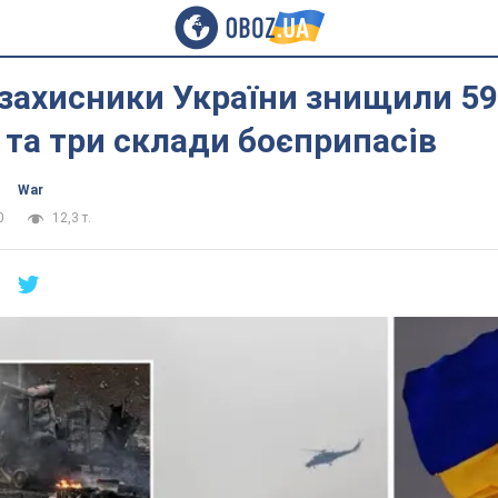
 захисники України знищили 59
 та три склади боєприпасів
War
0
12,3 т.