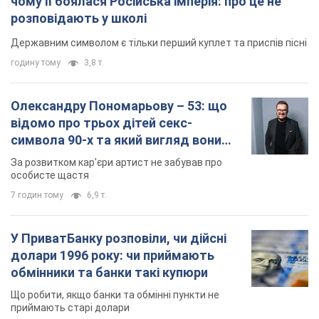
чому її боялася Російська імперія: про це не
розповідають у школі
Державним символом є тільки перший куплет та приспів пісні
годину тому
3,8 т.
Олександру Пономарьову – 53: що
відомо про трьох дітей секс-
символа 90-х та який вигляд вони
мають
За розвитком кар'єри артист не забував про
особисте щастя
7 годин тому
6,9 т.
У ПриватБанку розповіли, чи дійсні
долари 1996 року: чи приймають
обмінники та банки такі купюри
Що робити, якщо банки та обмінні пункти не
приймають старі долари