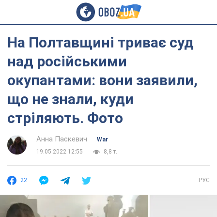
На Полтавщині триває суд
над російськими
окупантами: вони заявили,
що не знали, куди
стріляють. Фото
Анна Паскевич
War
19.05.2022 12:55
8,8 т.
22
РУС