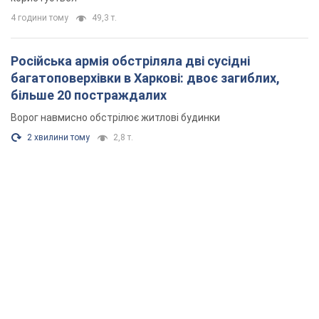
4 години тому
49,3 т.
Російська армія обстріляла дві сусідні
багатоповерхівки в Харкові: двоє загиблих,
більше 20 постраждалих
Ворог навмисно обстрілює житлові будинки
2 хвилини тому
2,8 т.