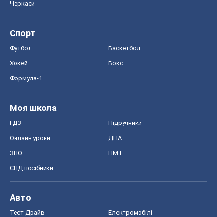
Черкаси
Спорт
Футбол
Баскетбол
Хокей
Бокс
Формула-1
Моя школа
ГДЗ
Підручники
Онлайн уроки
ДПА
ЗНО
НМТ
СНД посібники
Авто
Тест Драйв
Електромобілі