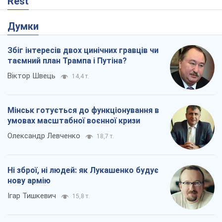
Rest
Думки
Збіг інтересів двох цинічних гравців чи
таємний план Трампа і Путіна?
Віктор Швець
14,4 т.
Мінськ готується до функціонування в
умовах масштабної воєнної кризи
Олександр Левченко
18,7 т.
Ні зброї, ні людей: як Лукашенко будує
нову армію
Ігар Тишкевич
15,8 т.