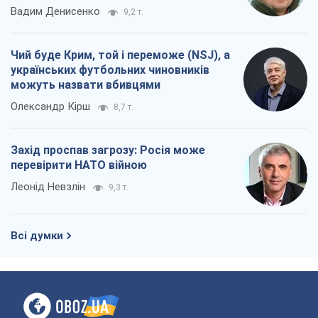
Вадим Денисенко
9,2 т.
Чий буде Крим, той і переможе (NSJ), а
українських футбольних чиновників
можуть назвати вбивцями
Олександр Кірш
8,7 т.
Захід проспав загрозу: Росія може
перевірити НАТО війною
Леонід Невзлін
9,3 т.
Всі думки