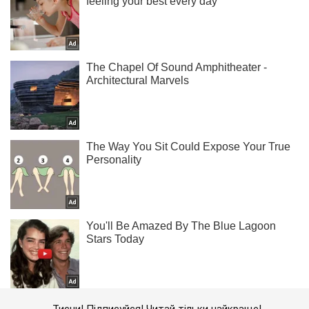
Тисни! Підписуйся! Читай тільки найкраще!