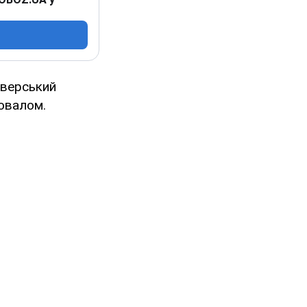
іверський
ровалом.