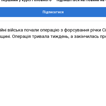
Підписатися
ійні війська почали операцію з форсування річки С
щині. Операція тривала тиждень, а закінчилась п