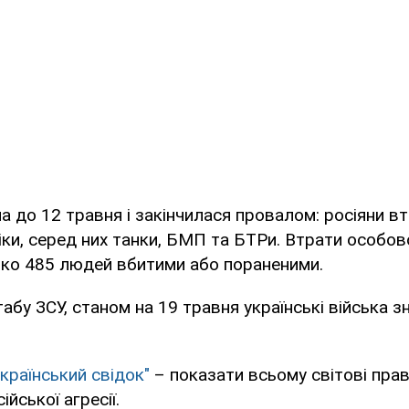
а до 12 травня і закінчилася провалом: росіяни в
іки, серед них танки, БМП та БТРи. Втрати особов
ько 485 людей вбитими або пораненими.
абу ЗСУ, станом на 19 травня українські війська 
Український свідок"
– показати всьому світові пра
ійської агресії.