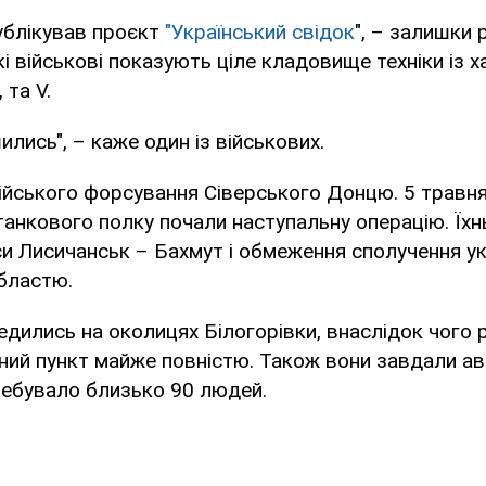
ублікував проєкт
"Український свідок
", – залишки 
ькі військові показують ціле кладовище техніки із
 та V.
ились", – каже один із військових.
ійського форсування Сіверського Донцю. 5 травня
танкового полку почали наступальну операцію. Їх
и Лисичанськ – Бахмут і обмеження сполучення ук
бластю.
редились на околицях Білогорівки, внаслідок чого р
ий пункт майже повністю. Також вони завдали ав
еребувало близько 90 людей.