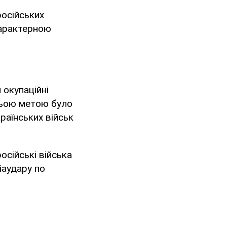
російських
 характерною
 окупаційні
ньою метою було
раїнських військ
осійські війська
іаудару по