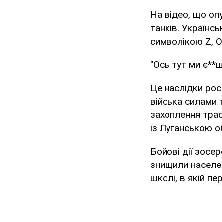
На відео, що оп
танків. Українс
символікою Z, O,
"Ось тут ми є**ш
Це наслідки рос
війська силами 
захоплення трас
із Луганською о
Бойові дії зосе
знищили населен
школі, в якій п