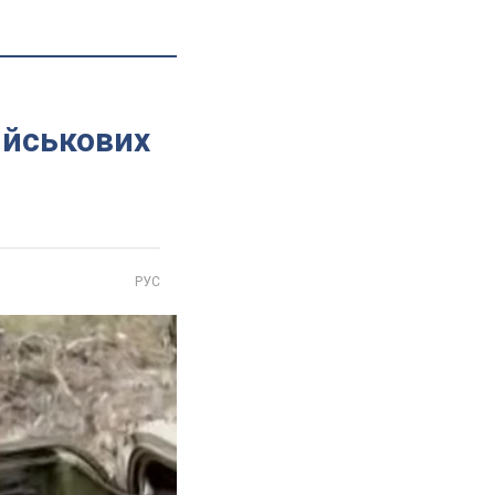
ійськових
РУС