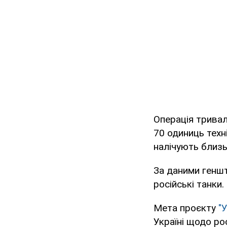
Операція тривал
70 одиниць техн
налічують близ
За даними геншт
російські танки.
Мета проєкту
"
Україні щодо рос