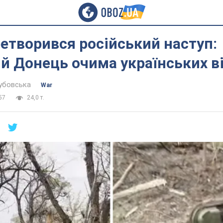
етворився російський наступ:
й Донець очима українських в
убовська
War
57
24,0 т.