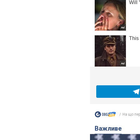
На що пер
Важливе