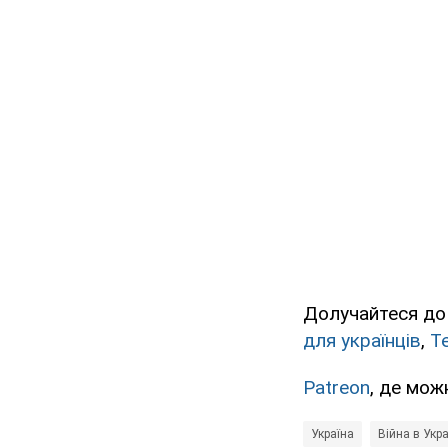
Долучайтеся до
для українців
,
T
Patreon
, де мож
Україна
Війна в Укра