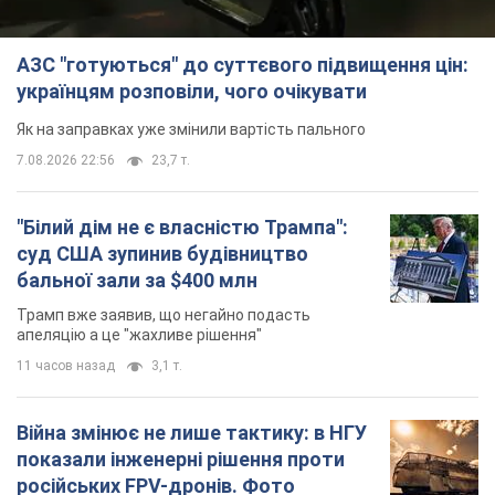
АЗС "готуються" до суттєвого підвищення цін:
українцям розповіли, чого очікувати
Як на заправках уже змінили вартість пального
7.08.2026 22:56
23,7 т.
"Білий дім не є власністю Трампа":
суд США зупинив будівництво
бальної зали за $400 млн
Трамп вже заявив, що негайно подасть
апеляцію а це "жахливе рішення"
11 часов назад
3,1 т.
Війна змінює не лише тактику: в НГУ
показали інженерні рішення проти
російських FPV-дронів. Фото