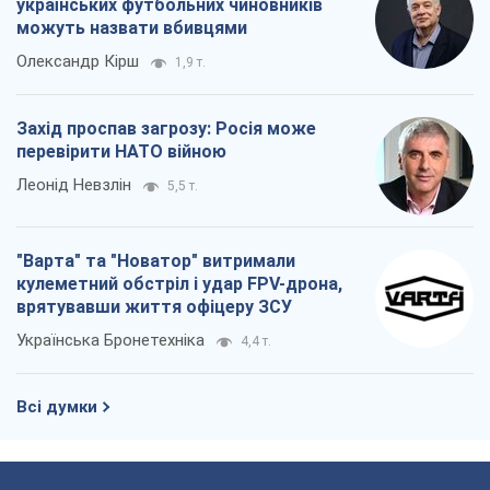
українських футбольних чиновників
можуть назвати вбивцями
Олександр Кірш
1,9 т.
Захід проспав загрозу: Росія може
перевірити НАТО війною
Леонід Невзлін
5,5 т.
"Варта" та "Новатор" витримали
кулеметний обстріл і удар FPV-дрона,
врятувавши життя офіцеру ЗСУ
Українська Бронетехніка
4,4 т.
Всі думки