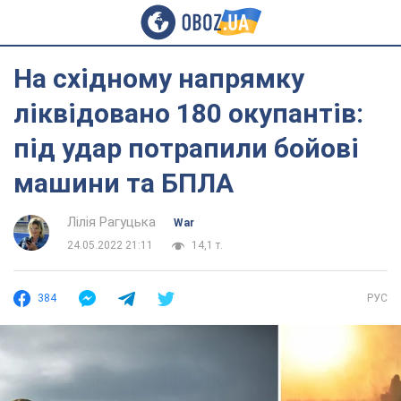
На східному напрямку
ліквідовано 180 окупантів:
під удар потрапили бойові
машини та БПЛА
Лілія Рагуцька
War
24.05.2022 21:11
14,1 т.
384
РУС