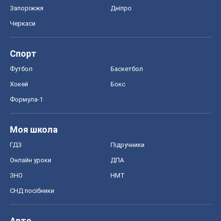
Запоріжжя
Дніпро
Черкаси
Спорт
Футбол
Баскетбол
Хокей
Бокс
Формула-1
Моя школа
ГДЗ
Підручники
Онлайн уроки
ДПА
ЗНО
НМТ
СНД посібники
Авто