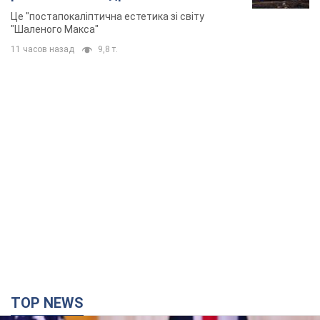
Це "постапокаліптична естетика зі світу
"Шаленого Макса"
11 часов назад
9,8 т.
TOP NEWS