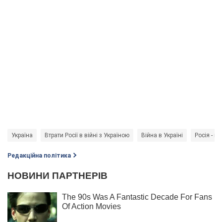
Україна
Втрати Росії в війні з Україною
Війна в Україні
Росія - кр
Редакційна політика