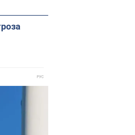
гроза
РУС