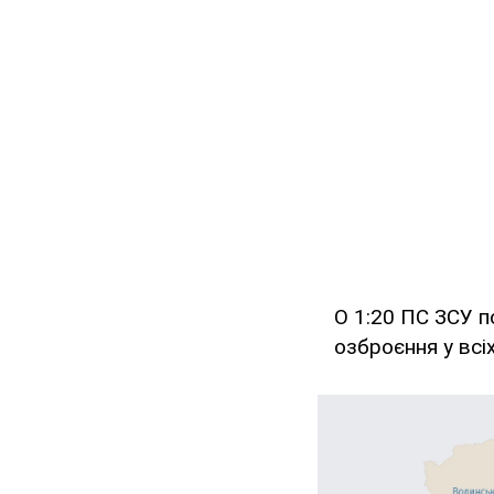
О 1:20 ПС ЗСУ п
озброєння у всі