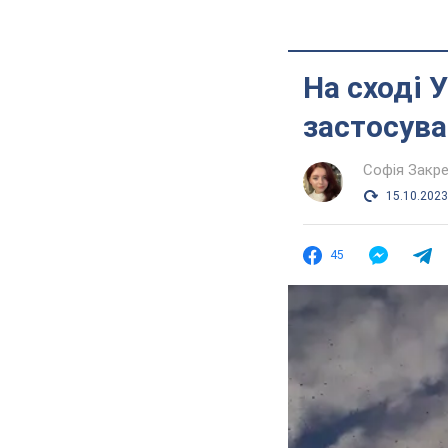
На сході 
застосува
Софія Закр
15.10.2023
45