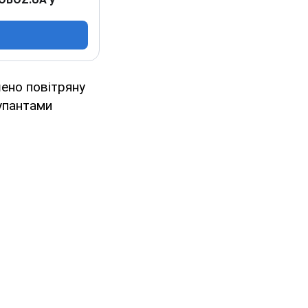
шено повітряну
купантами