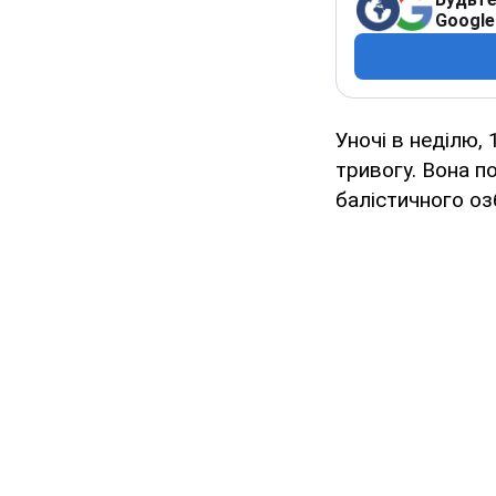
Google
Уночі в неділю,
тривогу. Вона п
балістичного оз