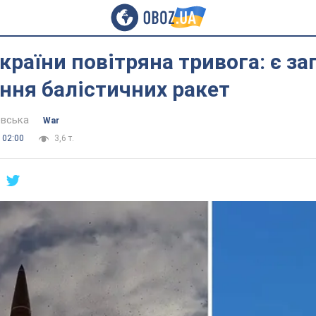
України повітряна тривога: є за
ння балістичних ракет
евська
War
 02:00
3,6 т.