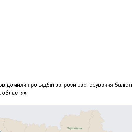
овідомили про відбій загрози застосування баліс
х областях.