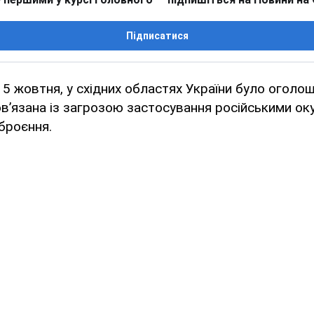
Підписатися
 15 жовтня, у східних областях України було оголо
овʼязана із загрозою застосування російськими о
броєння.